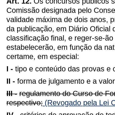
Art. 12.
Os concursos públicos s
Comissão designada pelo Conselh
validade máxima de dois anos, pr
da publicação, em Diário Oficia
classificação final, e reger-se-ã
estabelecerão, em função da nat
certame, em especial:
I -
tipo e conteúdo das provas e c
II -
forma de julgamento e a valo
III -
regulamento do Curso de Fo
respectivo;
(Revogado pela Lei 
IV -
critérios de aprovação de to