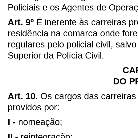
Policiais e os Agentes de Operaç
Art. 9º
É inerente às carreiras p
residência na comarca onde for
regulares pelo policial civil, sa
Superior da Polícia Civil.
CA
DO P
Art. 10.
Os cargos das carreiras
providos por:
I -
nomeação;
II -
reintegração;