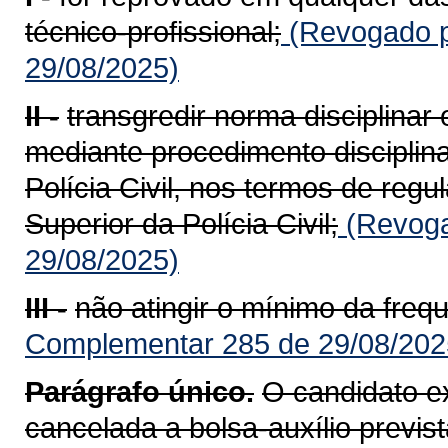
técnico-profissional;
(Revogado p
29/08/2025)
II -
transgredir norma disciplinar
mediante procedimento disciplina
Polícia Civil, nos termos de re
Superior da Polícia Civil;
(Revoga
29/08/2025)
III -
não atingir o mínimo da freq
Complementar 285 de 29/08/202
Parágrafo único.
O candidato ex
cancelada a bolsa-auxílio previs