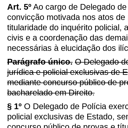
Art. 5º
Ao cargo de Delegado de P
convicção motivada nos atos de po
titularidade do inquérito policial
civis e a coordenação das demais
necessárias à elucidação dos ilíc
Parágrafo único.
O Delegado de
jurídica e policial exclusivas de
mediante concurso público de pro
bacharelado em Direito.
§ 1º
O Delegado de Polícia exerc
policial exclusivas de Estado, s
concurso público de provas e títu