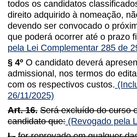
todos os candidatos classificado
direito adquirido à nomeação, nã
devendo ser convocado o próximo
que poderá ocorrer até o prazo f
pela Lei Complementar 285 de 2
§ 4º
O candidato deverá apresen
admissional, nos termos do edita
com os respectivos custos.
(Incl
26/11/2025)
Art. 16.
Será excluído do curso 
candidato que:
(Revogado pela L
I -
for reprovado em qualquer das