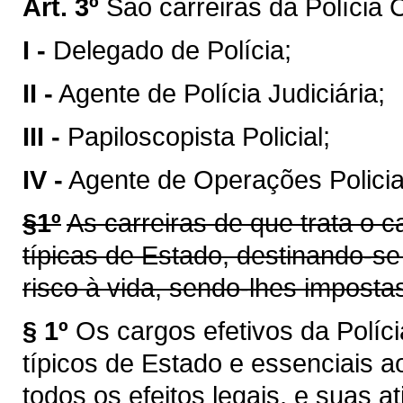
Art. 3º
São carreiras da Polícia Ci
I -
Delegado de Polícia;
II -
Agente de Polícia Judiciária;
III -
Papiloscopista Policial;
IV -
Agente de Operações Policia
§1º
As carreiras de que trata o c
típicas de Estado, destinando-se 
risco à vida, sendo-lhes impostas
§ 1º
Os cargos efetivos da Políc
típicos de Estado e essenciais a
todos os efeitos legais, e suas a