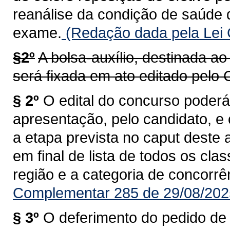
reanálise da condição de saúde 
exame.
(Redação dada pela Lei 
§2º
A bolsa-auxílio, destinada ao
será fixada em ato editado pelo C
§ 2º
O edital do concurso poderá
apresentação, pelo candidato, 
a etapa prevista no caput deste a
em final de lista de todos os cla
região e a categoria de concorrê
Complementar 285 de 29/08/202
§ 3º
O deferimento do pedido de r