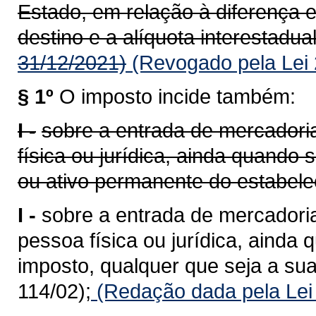
Estado, em relação à diferença e
destino e a alíquota interestadual
31/12/2021)
(Revogado pela Lei 
§ 1º
O imposto incide também:
I -
sobre a entrada de mercadoria
física ou jurídica, ainda quando
ou ativo permanente do estabele
I -
sobre a entrada de mercadoria
pessoa física ou jurídica, ainda 
imposto, qualquer que seja a sua
114/02);
(Redação dada pela Lei