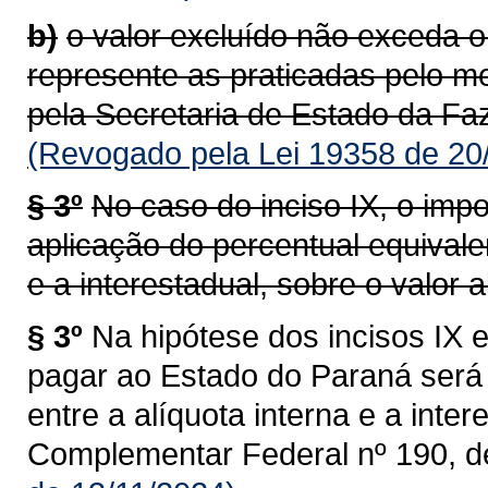
b)
o valor excluído não exceda o
represente as praticadas pelo m
pela Secretaria de Estado da Faz
(Revogado pela Lei 19358 de 20
§ 3º
No caso do inciso IX, o impo
aplicação do percentual equivalen
e a interestadual, sobre o valor al
§ 3º
Na hipótese dos incisos IX e
pagar ao Estado do Paraná será 
entre a alíquota interna e a intere
Complementar Federal nº 190, d