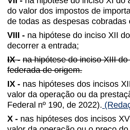
VII -
na hipótese do inciso XI do 
do valor dos impostos de importa
de todas as despesas cobradas o
VIII -
na hipótese do inciso XII do
decorrer a entrada;
IX -
na hipótese do inciso XIII do
federada de origem.
IX -
nas hipóteses dos incisos XII
valor da operação ou da presta
Federal nº 190, de 2022).
(Redaç
X -
nas hipóteses dos incisos XV 
valor da operação ou o preço do