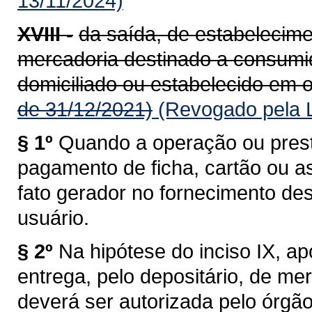
13/11/2024)
XVIII -
da saída, de estabelecime
mercadoria destinado a consumido
domiciliado ou estabelecido em o
de 31/12/2021)
(Revogado pela L
§ 1º
Quando a operação ou prest
pagamento de ficha, cartão ou a
fato gerador no fornecimento de
usuário.
§ 2º
Na hipótese do inciso IX, a
entrega, pelo depositário, de me
deverá ser autorizada pelo órgã