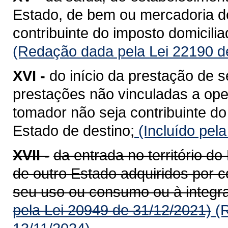
Estado, de bem ou mercadoria de
contribuinte do imposto domicili
(Redação dada pela Lei 22190 d
XVI -
do início da prestação de s
prestações não vinculadas a op
tomador não seja contribuinte do
Estado de destino;
(Incluído pel
XVII -
da entrada no território 
de outro Estado adquiridos por c
seu uso ou consumo ou à integra
pela Lei 20949 de 31/12/2021)
(R