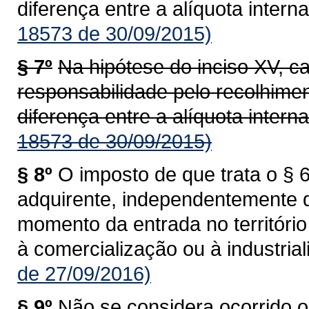
diferença entre a alíquota interna
18573 de 30/09/2015)
§ 7º
Na hipótese do inciso XV, c
responsabilidade pelo recolhime
diferença entre a alíquota interna
18573 de 30/09/2015)
§ 8º
O imposto de que trata o § 6
adquirente, independentemente 
momento da entrada no territóri
à comercialização ou à industrial
de 27/09/2016)
§ 9º
Não se considera ocorrido o