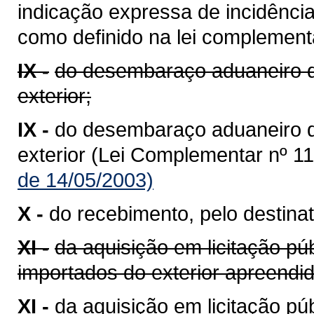
indicação expressa de incidênci
como definido na lei complementa
IX -
do desembaraço aduaneiro d
exterior;
IX -
do desembaraço aduaneiro 
exterior (Lei Complementar nº 11
de 14/05/2003)
X -
do recebimento, pelo destinat
XI -
da aquisição em licitação pú
importados do exterior apreend
XI -
da aquisição em licitação p