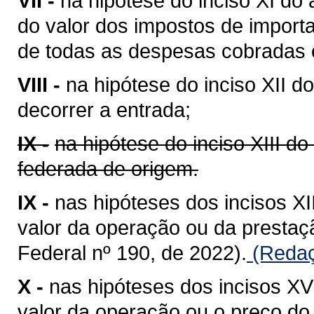
VII -
na hipótese do inciso XI do 
do valor dos impostos de importa
de todas as despesas cobradas o
VIII -
na hipótese do inciso XII do
decorrer a entrada;
IX -
na hipótese do inciso XIII do
federada de origem.
IX -
nas hipóteses dos incisos XII
valor da operação ou da presta
Federal nº 190, de 2022).
(Redaç
X -
nas hipóteses dos incisos XV 
valor da operação ou o preço do