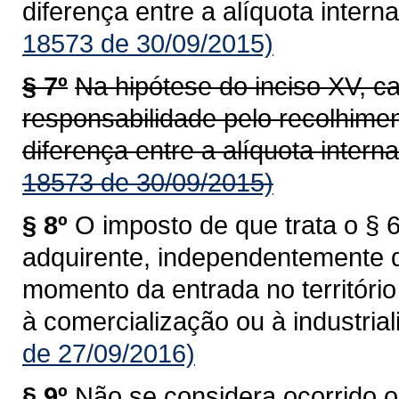
diferença entre a alíquota interna
18573 de 30/09/2015)
§ 7º
Na hipótese do inciso XV, c
responsabilidade pelo recolhime
diferença entre a alíquota interna
18573 de 30/09/2015)
§ 8º
O imposto de que trata o § 6
adquirente, independentemente 
momento da entrada no territóri
à comercialização ou à industrial
de 27/09/2016)
§ 9º
Não se considera ocorrido o