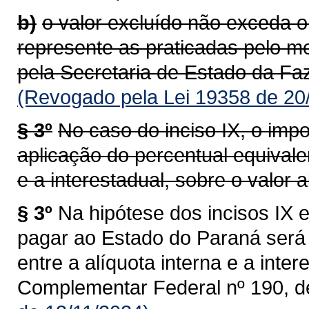
b)
o valor excluído não exceda o
represente as praticadas pelo m
pela Secretaria de Estado da Faz
(Revogado pela Lei 19358 de 20
§ 3º
No caso do inciso IX, o impo
aplicação do percentual equivalen
e a interestadual, sobre o valor al
§ 3º
Na hipótese dos incisos IX e
pagar ao Estado do Paraná será 
entre a alíquota interna e a intere
Complementar Federal nº 190, d