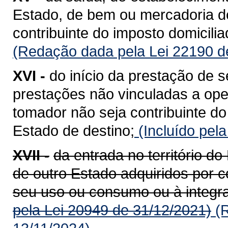
Estado, de bem ou mercadoria de
contribuinte do imposto domicili
(Redação dada pela Lei 22190 d
XVI -
do início da prestação de s
prestações não vinculadas a op
tomador não seja contribuinte do
Estado de destino;
(Incluído pel
XVII -
da entrada no território 
de outro Estado adquiridos por c
seu uso ou consumo ou à integra
pela Lei 20949 de 31/12/2021)
(R