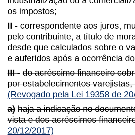
industrialização ou à comerciali
os impostos;
II -
correspondente aos juros, mu
pelo contribuinte, a título de mor
desde que calculados sobre o va
e auferidos após a ocorrência do 
III -
do acréscimo financeiro cob
por estabelecimentos varejistas,
(Revogado pela Lei 19358 de 20
a)
haja a indicação no documento
vista e dos acréscimos financeir
20/12/2017)