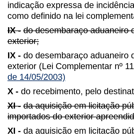
indicação expressa de incidênci
como definido na lei complementa
IX -
do desembaraço aduaneiro d
exterior;
IX -
do desembaraço aduaneiro 
exterior (Lei Complementar nº 11
de 14/05/2003)
X -
do recebimento, pelo destinat
XI -
da aquisição em licitação pú
importados do exterior apreend
XI -
da aquisição em licitação p