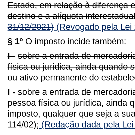
Estado, em relação à diferença e
destino e a alíquota interestadual
31/12/2021)
(Revogado pela Lei 
§ 1º
O imposto incide também:
I -
sobre a entrada de mercadoria
física ou jurídica, ainda quando
ou ativo permanente do estabele
I -
sobre a entrada de mercadoria
pessoa física ou jurídica, ainda 
imposto, qualquer que seja a sua
114/02);
(Redação dada pela Lei