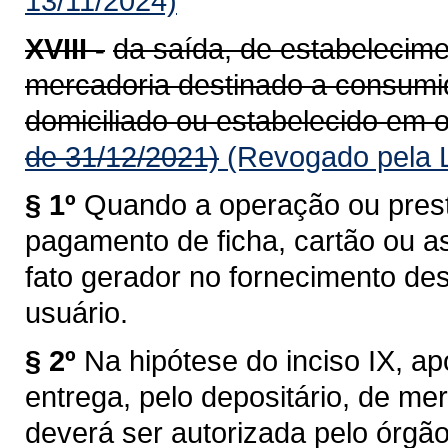
13/11/2024)
XVIII -
da saída, de estabelecime
mercadoria destinado a consumido
domiciliado ou estabelecido em o
de 31/12/2021)
(Revogado pela L
§ 1º
Quando a operação ou prest
pagamento de ficha, cartão ou a
fato gerador no fornecimento de
usuário.
§ 2º
Na hipótese do inciso IX, a
entrega, pelo depositário, de me
deverá ser autorizada pelo órgã