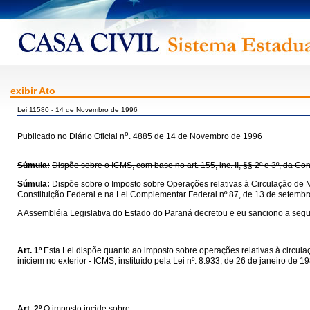
exibir Ato
Lei 11580 - 14 de Novembro de 1996
o
Publicado no Diário Oficial n
. 4885 de 14 de Novembro de 1996
Súmula:
Dispõe sobre o ICMS, com base no art. 155, inc. II, §§ 2º e 3º, da C
Súmula:
Dispõe sobre o Imposto sobre Operações relativas à Circulação de M
Constituição Federal e na Lei Complementar Federal nº 87, de 13 de setembr
A Assembléia Legislativa do Estado do Paraná decretou e eu sanciono a segui
Art. 1º
Esta Lei dispõe quanto ao imposto sobre operações relativas à circul
iniciem no exterior - ICMS, instituído pela Lei nº. 8.933, de 26 de janeiro de 
Art. 2º
O imposto incide sobre: