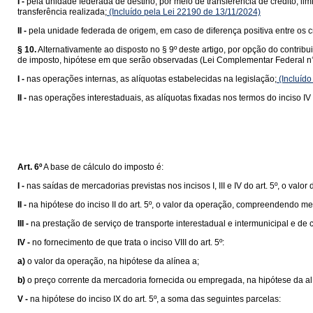
I -
pela unidade federada de destino, por meio de transferência de crédito, lim
transferência realizada;
(Incluído pela Lei 22190 de 13/11/2024)
II -
pela unidade federada de origem, em caso de diferença positiva entre os cr
§ 10.
Alternativamente ao disposto no § 9º deste artigo, por opção do contrib
de imposto, hipótese em que serão observadas (Lei Complementar Federal n°
I -
nas operações internas, as alíquotas estabelecidas na legislação;
(Incluído
II -
nas operações interestaduais, as alíquotas fixadas nos termos do inciso IV 
Art. 6º
A base de cálculo do imposto é:
I -
nas saídas de mercadorias previstas nos incisos I, III e IV do art. 5º, o valor
II -
na hipótese do inciso II do art. 5º, o valor da operação, compreendendo me
III -
na prestação de serviço de transporte interestadual e intermunicipal e de
IV -
no fornecimento de que trata o inciso VIII do art. 5º:
a)
o valor da operação, na hipótese da alínea a;
b)
o preço corrente da mercadoria fornecida ou empregada, na hipótese da al
V -
na hipótese do inciso IX do art. 5º, a soma das seguintes parcelas: