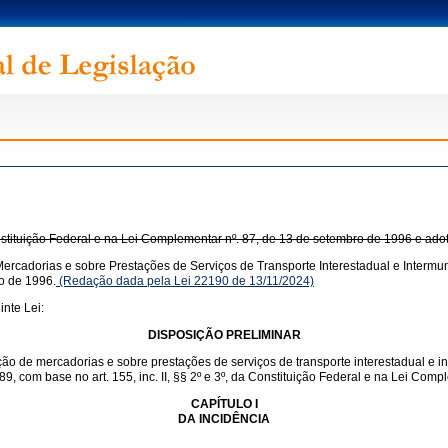
onstituição Federal e na Lei Complementar nº. 87, de 13 de setembro de 1996 e ado
ercadorias e sobre Prestações de Serviços de Transporte Interestadual e Intermun
o de 1996.
(Redação dada pela Lei 22190 de 13/11/2024)
nte Lei:
DISPOSIÇÃO PRELIMINAR
ação de mercadorias e sobre prestações de serviços de transporte interestadual e 
1989, com base no art. 155, inc. II, §§ 2º e 3º, da Constituição Federal e na Lei Co
CAPÍTULO I
DA INCIDÊNCIA