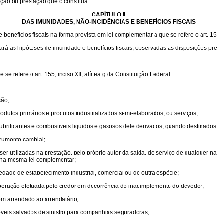
ação ou prestação que o constitua.
CAPÍTULO II
DAS IMUNIDADES, NÃO-INCIDÊNCIAS E BENEFÍCIOS FISCAIS
enefícios fiscais na forma prevista em lei complementar a que se refere o art. 155,
lará as hipóteses de imunidade e benefícios fiscais, observadas as disposições pre
e refere o art. 155, inciso XII, alínea g da Constituição Federal.
são;
odutos primários e produtos industrializados semi-elaborados, ou serviços;
e lubrificantes e combustíveis líquidos e gasosos dele derivados, quando destinados
trumento cambial;
r utilizadas na prestação, pelo próprio autor da saída, de serviço de qualquer n
s na mesma lei complementar;
edade de estabelecimento industrial, comercial ou de outra espécie;
 operação efetuada pelo credor em decorrência do inadimplemento do devedor;
m arrendado ao arrendatário;
veis salvados de sinistro para companhias seguradoras;