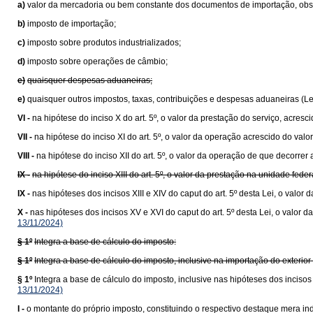
a)
valor da mercadoria ou bem constante dos documentos de importação, obser
b)
imposto de importação;
c)
imposto sobre produtos industrializados;
d)
imposto sobre operações de câmbio;
e)
quaisquer despesas aduaneiras;
e)
quaisquer outros impostos, taxas, contribuições e despesas aduaneiras (L
VI -
na hipótese do inciso X do art. 5º, o valor da prestação do serviço, acresc
VII -
na hipótese do inciso XI do art. 5º, o valor da operação acrescido do va
VIII -
na hipótese do inciso XII do art. 5º, o valor da operação de que decorrer 
IX -
na hipótese do inciso XIII do art. 5º, o valor da prestação na unidade fede
IX -
nas hipóteses dos incisos XIII e XIV do caput do art. 5º desta Lei, o val
X -
nas hipóteses dos incisos XV e XVI do caput do art. 5º desta Lei, o valo
13/11/2024)
§ 1º
Integra a base de cálculo do imposto:
§ 1º
Integra a base de cálculo do imposto, inclusive na importação do exteri
§ 1º
Integra a base de cálculo do imposto, inclusive nas hipóteses dos inciso
13/11/2024)
I -
o montante do próprio imposto, constituindo o respectivo destaque mera ind