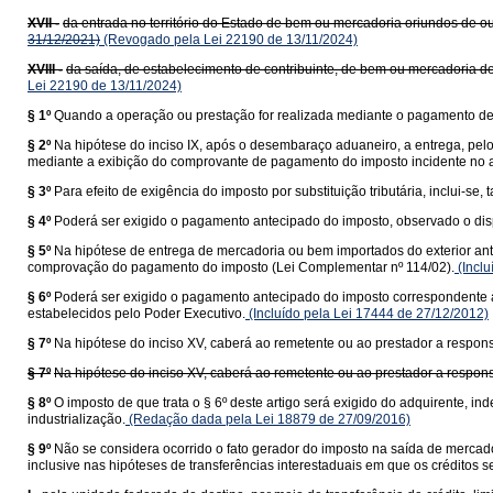
XVII -
da entrada no território do Estado de bem ou mercadoria oriundos de ou
31/12/2021)
(Revogado pela Lei 22190 de 13/11/2024)
XVIII -
da saída, de estabelecimento de contribuinte, de bem ou mercadoria de
Lei 22190 de 13/11/2024)
§ 1º
Quando a operação ou prestação for realizada mediante o pagamento de f
§ 2º
Na hipótese do inciso IX, após o desembaraço aduaneiro, a entrega, pel
mediante a exibição do comprovante de pagamento do imposto incidente no a
§ 3º
Para efeito de exigência do imposto por substituição tributária, inclui-
§ 4º
Poderá ser exigido o pagamento antecipado do imposto, observado o dis
§ 5º
Na hipótese de entrega de mercadoria ou bem importados do exterior ant
comprovação do pagamento do imposto (Lei Complementar nº 114/02).
(Inclu
§ 6º
Poderá ser exigido o pagamento antecipado do imposto correspondente à 
estabelecidos pelo Poder Executivo.
(Incluído pela Lei 17444 de 27/12/2012)
§ 7º
Na hipótese do inciso XV, caberá ao remetente ou ao prestador a responsa
§ 7º
Na hipótese do inciso XV, caberá ao remetente ou ao prestador a responsa
§ 8º
O imposto de que trata o § 6º deste artigo será exigido do adquirente,
industrialização.
(Redação dada pela Lei 18879 de 27/09/2016)
§ 9º
Não se considera ocorrido o fato gerador do imposto na saída de mercado
inclusive nas hipóteses de transferências interestaduais em que os créditos