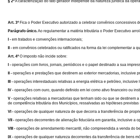
§ 2º
A caracterização do fato gerador independe da natureza jurídica da oper
Art. 3º
Fica o Poder Executivo autorizado a celebrar convênios concessivos de b
Parágrafo único.
Ao regulamentar a matéria tributária o Poder Executivo arro
I -
em tratados e convenções internacionais;
II -
em convênios celebrados ou ratificados na forma da lei complementar a que s
Art. 4º
O imposto não incide sobre:
I -
operações com livros, jornais, periódicos e o papel destinado a sua impres
II -
operações e prestações que destinem ao exterior mercadorias, inclusive pr
III -
operações interestaduais relativas a energia elétrica e petróleo, inclusiv
IV -
operações com ouro, quando definido em lei como ativo financeiro ou ins
V -
operações relativas a mercadorias que tenham sido ou que se destinem a se
de competência tributária dos Municípios, ressalvadas as hipóteses prevista
VI -
operações de qualquer natureza de que decorra a transferência de propri
VII -
operações decorrentes de alienação fiduciária em garantia, inclusive a
VIII -
operações de arrendamento mercantil, não compreendida a venda do be
IX -
operações de qualquer natureza decorrentes da transferência de bens mó