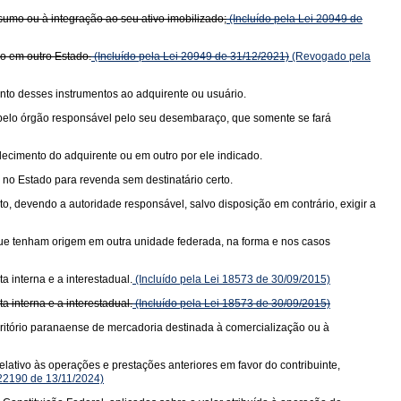
sumo ou à integração ao seu ativo imobilizado;
(Incluído pela Lei 20949 de
do em outro Estado.
(Incluído pela Lei 20949 de 31/12/2021)
(Revogado pela
nto desses instrumentos ao adquirente ou usuário.
a pelo órgão responsável pelo seu desembaraço, que somente se fará
elecimento do adquirente ou em outro por ele indicado.
no Estado para revenda sem destinatário certo.
, devendo a autoridade responsável, salvo disposição em contrário, exigir a
 que tenham origem em outra unidade federada, na forma e nos casos
 interna e a interestadual.
(Incluído pela Lei 18573 de 30/09/2015)
 interna e a interestadual.
(Incluído pela Lei 18573 de 30/09/2015)
rritório paranaense de mercadoria destinada à comercialização ou à
lativo às operações e prestações anteriores em favor do contribuinte,
 22190 de 13/11/2024)