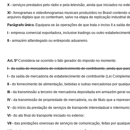
X -
serviços prestados pelo rádio e pela televisão, ainda que iniciados no exte
XI -
fonogramas e videofonogramas musicais produzidos no Brasil contendo obra
arquivos digitais que os contenham, salvo na etapa de replicação industrial de 
Parágrafo único.
Equipara-se às operações de que trata o inciso II a saída de
I -
empresa comercial exportadora, inclusive tradings ou outro estabelecime
II -
armazém alfandegado ou entreposto aduaneiro.
Art. 5º
Considera-se ocorrido o fato gerador do imposto no momento:
I -
da saída de mercadoria de estabelecimento de contribuinte, ainda que para
I -
da saída de mercadoria de estabelecimento de contribuinte (Lei Compleme
II -
do fornecimento de alimentação, bebidas e outras mercadorias por qualqu
III -
da transmissão a terceiro de mercadoria depositada em armazém geral ou
IV -
da transmissão de propriedade de mercadoria, ou de título que a represen
V -
do início da prestação de serviços de transporte interestadual e intermunic
VI -
do ato final do transporte iniciado no exterior;
VII -
das prestações onerosas de serviços de comunicação, feitas por qualquer