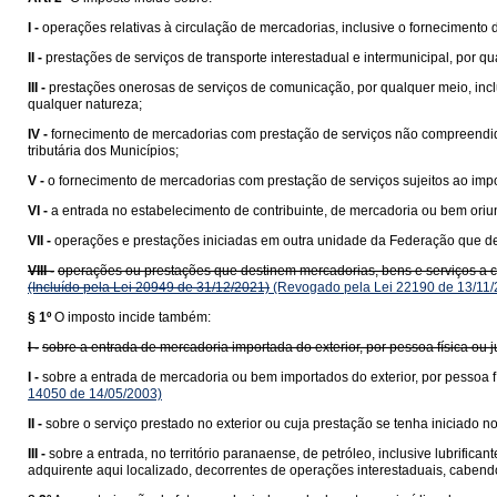
I -
operações relativas à circulação de mercadorias, inclusive o fornecimento
II -
prestações de serviços de transporte interestadual e intermunicipal, por q
III -
prestações onerosas de serviços de comunicação, por qualquer meio, incl
qualquer natureza;
IV -
fornecimento de mercadorias com prestação de serviços não compreend
tributária dos Municípios;
V -
o fornecimento de mercadorias com prestação de serviços sujeitos ao impo
VI -
a entrada no estabelecimento de contribuinte, de mercadoria ou bem ori
VII -
operações e prestações iniciadas em outra unidade da Federação que des
VIII -
operações ou prestações que destinem mercadorias, bens e serviços a con
(Incluído pela Lei 20949 de 31/12/2021)
(Revogado pela Lei 22190 de 13/11/
§ 1º
O imposto incide também:
I -
sobre a entrada de mercadoria importada do exterior, por pessoa física ou
I -
sobre a entrada de mercadoria ou bem importados do exterior, por pessoa fí
14050 de 14/05/2003)
II -
sobre o serviço prestado no exterior ou cuja prestação se tenha iniciado no 
III -
sobre a entrada, no território paranaense, de petróleo, inclusive lubrific
adquirente aqui localizado, decorrentes de operações interestaduais, cabend