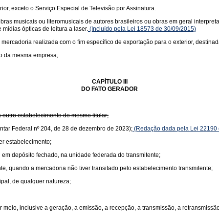
rior, exceto o Serviço Especial de Televisão por Assinatura.
s musicais ou literomusicais de autores brasileiros ou obras em geral interpretad
mídias ópticas de leitura a laser.
(Incluído pela Lei 18573 de 30/09/2015)
 mercadoria realizada com o fim específico de exportação para o exterior, destinad
nto da mesma empresa;
CAPÍTULO III
DO FATO GERADOR
 outro estabelecimento do mesmo titular;
ntar Federal nº 204, de 28 de dezembro de 2023);
(Redação dada pela Lei 22190 
er estabelecimento;
 em depósito fechado, na unidade federada do transmitente;
te, quando a mercadoria não tiver transitado pelo estabelecimento transmitente;
ipal, de qualquer natureza;
 meio, inclusive a geração, a emissão, a recepção, a transmissão, a retransmiss