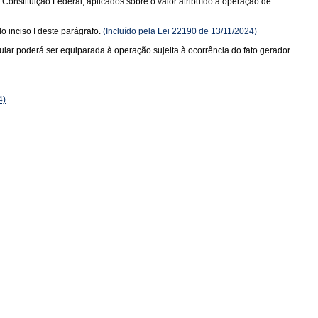
a Constituição Federal, aplicados sobre o valor atribuído à operação de
o inciso I deste parágrafo.
(Incluído pela Lei 22190 de 13/11/2024)
tular poderá ser equiparada à operação sujeita à ocorrência do fato gerador
4)