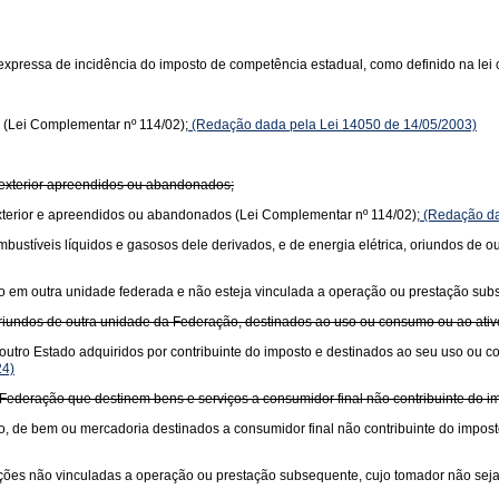
xpressa de incidência do imposto de competência estadual, como definido na lei 
 (Lei Complementar nº 114/02);
(Redação dada pela Lei 14050 de 14/05/2003)
 exterior apreendidos ou abandonados;
xterior e apreendidos ou abandonados (Lei Complementar nº 114/02);
(Redação da
 combustíveis líquidos e gasosos dele derivados, e de energia elétrica, oriundos de
ciado em outra unidade federada e não esteja vinculada a operação ou prestação su
oriundos de outra unidade da Federação, destinados ao uso ou consumo ou ao ati
outro Estado adquiridos por contribuinte do imposto e destinados ao seu uso ou 
24)
Federação que destinem bens e serviços a consumidor final não contribuinte do im
o, de bem ou mercadoria destinados a consumidor final não contribuinte do impost
stações não vinculadas a operação ou prestação subsequente, cujo tomador não seja