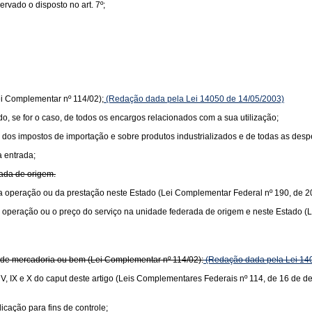
vado o disposto no art. 7º;
ei Complementar nº 114/02);
(Redação dada pela Lei 14050 de 14/05/2003)
ido, se for o caso, de todos os encargos relacionados com a sua utilização;
lor dos impostos de importação e sobre produtos industrializados e de todas as de
a entrada;
rada de origem.
or da operação ou da prestação neste Estado (Lei Complementar Federal nº 190, de 2
r da operação ou o preço do serviço na unidade federada de origem e neste Estado 
or de mercadoria ou bem (Lei Complementar nº 114/02):
(Redação dada pela Lei 14
s V, IX e X do caput deste artigo (Leis Complementares Federais nº 114, de 16 de 
icação para fins de controle;