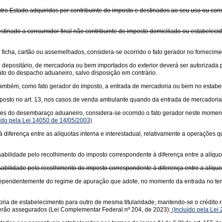
tro Estado adquiridos por contribuinte do imposto e destinados ao seu uso ou con
stinado a consumidor final não contribuinte do imposto domiciliado ou estabeleci
icha, cartão ou assemelhados, considera-se ocorrido o fato gerador no fornecime
o depositário, de mercadoria ou bem importados do exterior deverá ser autorizad
to do despacho aduaneiro, salvo disposição em contrário.
se, também, como fato gerador do imposto, a entrada de mercadoria ou bem no estab
posto no art. 13, nos casos de venda ambulante quando da entrada de mercadoria 
es do desembaraço aduaneiro, considera-se ocorrido o fato gerador neste momento
ído pela Lei 14050 de 14/05/2003)
diferença entre as alíquotas interna e interestadual, relativamente a operações
bilidade pelo recolhimento do imposto correspondente à diferença entre a alíquota
bilidade pelo recolhimento do imposto correspondente à diferença entre a alíquota
 independentemente do regime de apuração que adote, no momento da entrada no te
ria de estabelecimento para outro de mesma titularidade, mantendo-se o crédito re
 serão assegurados (Lei Complementar Federal nº 204, de 2023):
(Incluído pela Lei