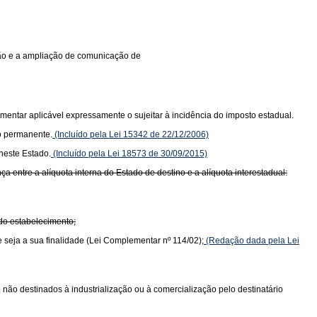
ição e a ampliação de comunicação de
mentar aplicável expressamente o sujeitar à incidência do imposto estadual.
o permanente.
(Incluído pela Lei 15342 de 22/12/2006)
neste Estado.
(Incluído pela Lei 18573 de 30/09/2015)
 entre a alíquota interna do Estado de destino e a alíquota interestadual:
 do estabelecimento;
e seja a sua finalidade (Lei Complementar nº 114/02);
(Redação dada pela Lei
do não destinados à industrialização ou à comercialização pelo destinatário