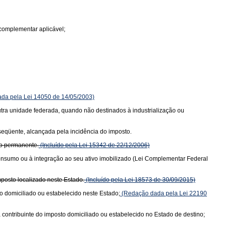
complementar aplicável;
da pela Lei 14050 de 14/05/2003)
 outra unidade federada, quando não destinados à industrialização ou
bseqüente, alcançada pela incidência do imposto.
vo permanente.
(Incluído pela Lei 15342 de 22/12/2006)
consumo ou à integração ao seu ativo imobilizado (Lei Complementar Federal
posto localizado neste Estado.
(Incluído pela Lei 18573 de 30/09/2015)
o domiciliado ou estabelecido neste Estado;
(Redação dada pela Lei 22190
 contribuinte do imposto domiciliado ou estabelecido no Estado de destino;