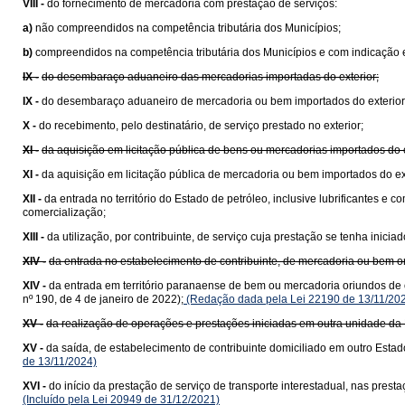
VIII -
do fornecimento de mercadoria com prestação de serviços:
a)
não compreendidos na competência tributária dos Municípios;
b)
compreendidos na competência tributária dos Municípios e com indicação e
IX -
do desembaraço aduaneiro das mercadorias importadas do exterior;
IX -
do desembaraço aduaneiro de mercadoria ou bem importados do exterior
X -
do recebimento, pelo destinatário, de serviço prestado no exterior;
XI -
da aquisição em licitação pública de bens ou mercadorias importados do
XI -
da aquisição em licitação pública de mercadoria ou bem importados do e
XII -
da entrada no território do Estado de petróleo, inclusive lubrificantes e
comercialização;
XIII -
da utilização, por contribuinte, de serviço cuja prestação se tenha ini
XIV -
da entrada no estabelecimento de contribuinte, de mercadoria ou bem 
XIV -
da entrada em território paranaense de bem ou mercadoria oriundos de 
nº 190, de 4 de janeiro de 2022);
(Redação dada pela Lei 22190 de 13/11/20
XV -
da realização de operações e prestações iniciadas em outra unidade da 
XV -
da saída, de estabelecimento de contribuinte domiciliado em outro Estad
de 13/11/2024)
XVI -
do início da prestação de serviço de transporte interestadual, nas pre
(Incluído pela Lei 20949 de 31/12/2021)