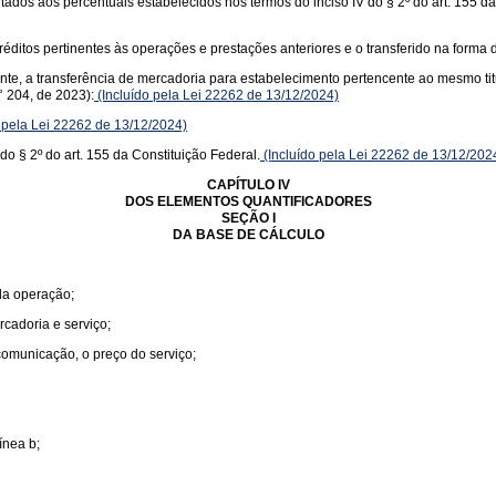
itados aos percentuais estabelecidos nos termos do inciso IV do § 2º do art. 155 d
éditos pertinentes às operações e prestações anteriores e o transferido na forma d
uinte, a transferência de mercadoria para estabelecimento pertencente ao mesmo ti
 204, de 2023):
(Incluído pela Lei 22262 de 13/12/2024)
 pela Lei 22262 de 13/12/2024)
do § 2º do art. 155 da Constituição Federal.
(Incluído pela Lei 22262 de 13/12/202
CAPÍTULO IV
DOS ELEMENTOS QUANTIFICADORES
SEÇÃO I
DA BASE DE CÁLCULO
 da operação;
rcadoria e serviço;
 comunicação, o preço do serviço;
ínea b;