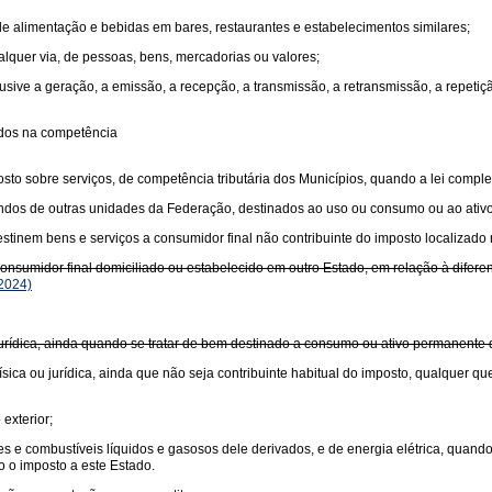
 de alimentação e bebidas em bares, restaurantes e estabelecimentos similares;
ualquer via, de pessoas, bens, mercadorias ou valores;
usive a geração, a emissão, a recepção, a transmissão, a retransmissão, a repet
idos na competência
sto sobre serviços, de competência tributária dos Municípios, quando a lei comple
undos de outras unidades da Federação, destinados ao uso ou consumo ou ao ativ
tinem bens e serviços a consumidor final não contribuinte do imposto localizado 
sumidor final domiciliado ou estabelecido em outro Estado, em relação à diferença
2024)
 jurídica, ainda quando se tratar de bem destinado a consumo ou ativo permanente
sica ou jurídica, ainda que não seja contribuinte habitual do imposto, qualquer qu
exterior;
antes e combustíveis líquidos e gasosos dele derivados, e de energia elétrica, quan
o o imposto a este Estado.