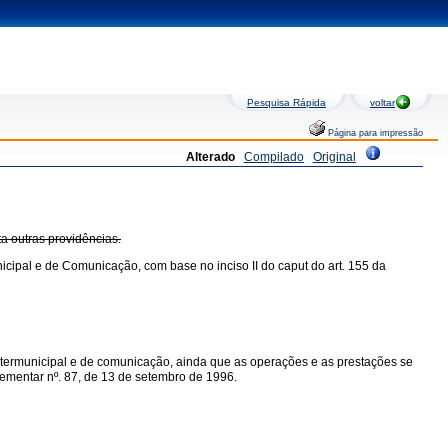
Pesquisa Rápida
voltar
Página para impressão
Alterado
Compilado
Original
ta outras providências.
icipal e de Comunicação, com base no inciso II do caput do art. 155 da
intermunicipal e de comunicação, ainda que as operações e as prestações se
mplementar nº. 87, de 13 de setembro de 1996.