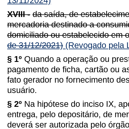
13/11/2024)
XVIII -
da saída, de estabelecime
mercadoria destinado a consumido
domiciliado ou estabelecido em o
de 31/12/2021)
(Revogado pela L
§ 1º
Quando a operação ou prest
pagamento de ficha, cartão ou a
fato gerador no fornecimento de
usuário.
§ 2º
Na hipótese do inciso IX, a
entrega, pelo depositário, de me
deverá ser autorizada pelo órgã