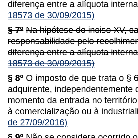
diferença entre a alíquota interna
18573 de 30/09/2015)
§ 7º
Na hipótese do inciso XV, c
responsabilidade pelo recolhime
diferença entre a alíquota interna
18573 de 30/09/2015)
§ 8º
O imposto de que trata o § 6
adquirente, independentemente 
momento da entrada no territóri
à comercialização ou à industrial
de 27/09/2016)
§ 9º
Não se considera ocorrido o