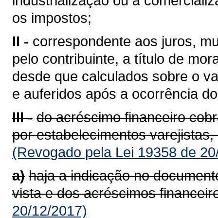
industrialização ou à comerciali
os impostos;
II -
correspondente aos juros, mu
pelo contribuinte, a título de mor
desde que calculados sobre o va
e auferidos após a ocorrência do 
III -
do acréscimo financeiro cob
por estabelecimentos varejistas,
(Revogado pela Lei 19358 de 20
a)
haja a indicação no documento
vista e dos acréscimos financeir
20/12/2017)