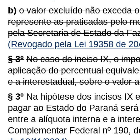
b)
o valor excluído não exceda o
represente as praticadas pelo m
pela Secretaria de Estado da Faz
(Revogado pela Lei 19358 de 20
§ 3º
No caso do inciso IX, o impo
aplicação do percentual equivalen
e a interestadual, sobre o valor al
§ 3º
Na hipótese dos incisos IX e
pagar ao Estado do Paraná será 
entre a alíquota interna e a intere
Complementar Federal nº 190, d