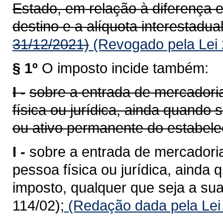
Estado, em relação à diferença e
destino e a alíquota interestadual
31/12/2021)
(Revogado pela Lei 
§ 1º
O imposto incide também:
I -
sobre a entrada de mercadoria
física ou jurídica, ainda quando
ou ativo permanente do estabele
I -
sobre a entrada de mercadoria
pessoa física ou jurídica, ainda 
imposto, qualquer que seja a sua
114/02);
(Redação dada pela Lei