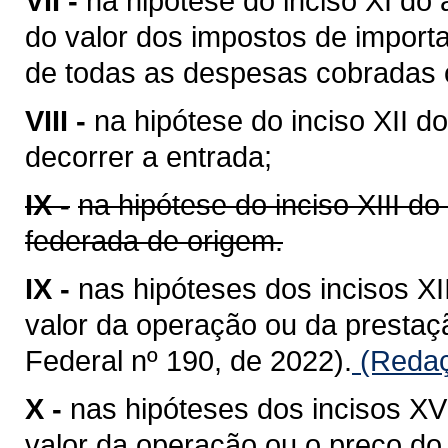
VII -
na hipótese do inciso XI do 
do valor dos impostos de importa
de todas as despesas cobradas o
VIII -
na hipótese do inciso XII do
decorrer a entrada;
IX -
na hipótese do inciso XIII do
federada de origem.
IX -
nas hipóteses dos incisos XII
valor da operação ou da presta
Federal nº 190, de 2022).
(Redaç
X -
nas hipóteses dos incisos XV 
valor da operação ou o preço do