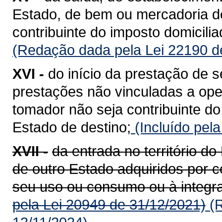
Estado, de bem ou mercadoria de
contribuinte do imposto domicili
(Redação dada pela Lei 22190 d
XVI -
do início da prestação de s
prestações não vinculadas a op
tomador não seja contribuinte do
Estado de destino;
(Incluído pel
XVII -
da entrada no território 
de outro Estado adquiridos por c
seu uso ou consumo ou à integra
pela Lei 20949 de 31/12/2021)
(R