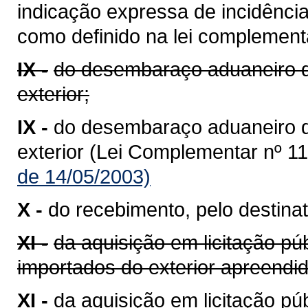
indicação expressa de incidênci
como definido na lei complementa
IX -
do desembaraço aduaneiro d
exterior;
IX -
do desembaraço aduaneiro 
exterior (Lei Complementar nº 11
de 14/05/2003)
X -
do recebimento, pelo destinat
XI -
da aquisição em licitação pú
importados do exterior apreend
XI -
da aquisição em licitação p