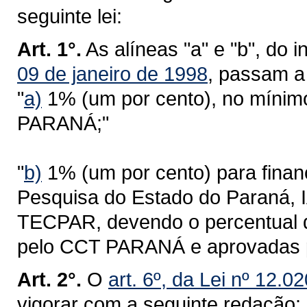
seguinte lei:
Art. 1°.
As alíneas "a" e "b", do i
09 de janeiro de 1998
, passam a
"
a)
1% (um por cento), no mínim
PARANÁ;"
"
b)
1% (um por cento) para financ
Pesquisa do Estado do Paraná, 
TECPAR, devendo o percentual d
pelo CCT PARANÁ e aprovadas p
Art. 2°.
O
art. 6º, da Lei nº 12.0
vigorar com a seguinte redação: