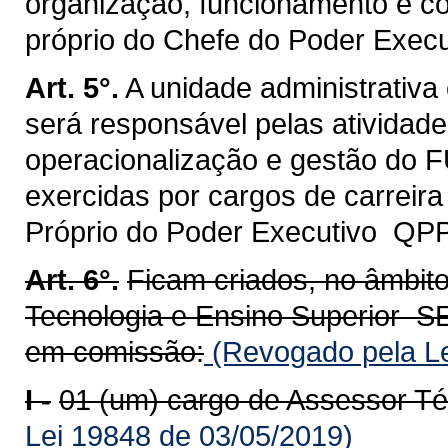
organização, funcionamento e co
próprio do Chefe do Poder Execu
Art. 5°.
A unidade administrativ
será responsável pelas atividade
operacionalização e gestão do
exercidas por cargos de carreir
Próprio do Poder Executivo  Q
Art. 6°.
Ficam criados, no âmbito
Tecnologia e Ensino Superior  S
em comissão:
(Revogado pela Le
I -
01 (um) cargo de Assessor Té
Lei 19848 de 03/05/2019)