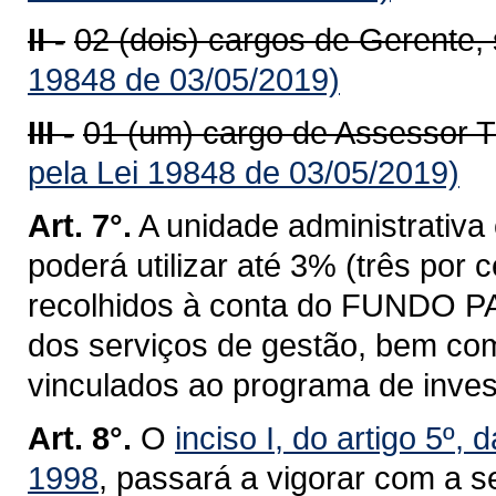
II -
02 (dois) cargos de Gerente,
19848 de 03/05/2019)
III -
01 (um) cargo de Assessor T
pela Lei 19848 de 03/05/2019)
Art. 7°.
A unidade administrativ
poderá utilizar até 3% (três por
recolhidos à conta do FUNDO 
dos serviços de gestão, bem co
vinculados ao programa de in
Art. 8°.
O
inciso I, do artigo 5º,
1998
, passará a vigorar com a s