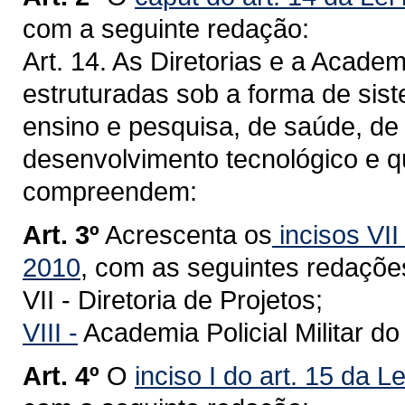
com a seguinte redação:
Art. 14. As Diretorias e a Academi
estruturadas sob a forma de sist
ensino e pesquisa, de saúde, de 
desenvolvimento tecnológico e qua
compreendem:
Art. 3º
Acrescenta os
incisos VII 
2010
, com as seguintes redaçõe
VII - Diretoria de Projetos;
VIII -
Academia Policial Militar d
Art. 4º
O
inciso I do art. 15 da L