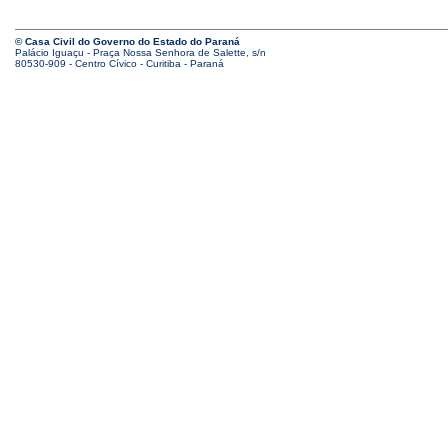
© Casa Civil do Governo do Estado do Paraná
Palácio Iguaçu - Praça Nossa Senhora de Salette, s/n
80530-909 - Centro Cívico - Curitiba - Paraná