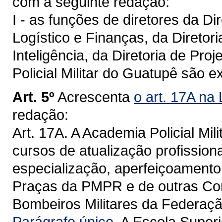
com a seguinte redação:
I - as funções de diretores da Di
Logístico e Finanças, da Diretor
Inteligência, da Diretoria de P
Policial Militar do Guatupê são 
Art. 5º
Acrescenta
o art. 17A na
redação:
Art. 17A. A Academia Policial Mi
cursos de atualização profissiona
especialização, aperfeiçoamento e
Praças da PMPR e de outras Corp
Bombeiros Militares da Federaçã
Parágrafo único.
A Escola Superio