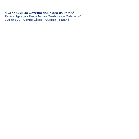
© Casa Civil do Governo do Estado do Paraná
Palácio Iguaçu - Praça Nossa Senhora de Salette, s/n
80530-909 - Centro Cívico - Curitiba - Paraná