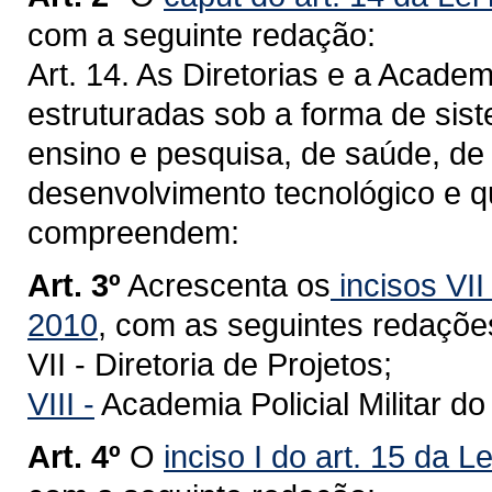
com a seguinte redação:
Art. 14. As Diretorias e a Academi
estruturadas sob a forma de sist
ensino e pesquisa, de saúde, de 
desenvolvimento tecnológico e qua
compreendem:
Art. 3º
Acrescenta os
incisos VII 
2010
, com as seguintes redaçõe
VII - Diretoria de Projetos;
VIII -
Academia Policial Militar d
Art. 4º
O
inciso I do art. 15 da L