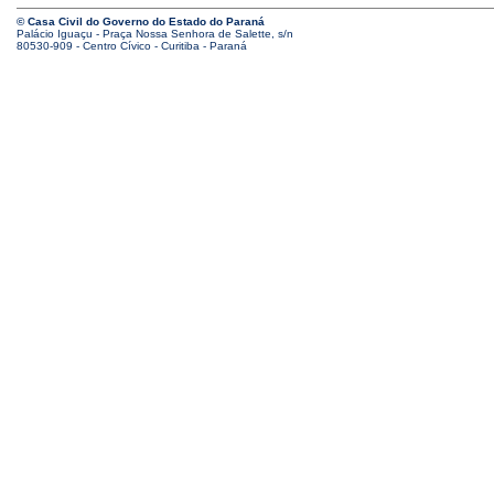
© Casa Civil do Governo do Estado do Paraná
Palácio Iguaçu - Praça Nossa Senhora de Salette, s/n
80530-909 - Centro Cívico - Curitiba - Paraná