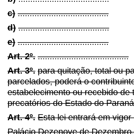
c)
......................................
d)
......................................
e)
......................................
Art. 2º.
......................................
Art. 3º.
para quitação, total ou p
parcelados, poderá o contribuinte
estabelecimento ou recebido de
precatórios do Estado do Paran
Art. 4º.
Esta lei entrará em vigor
Palácio Dezenove de Dezembro,