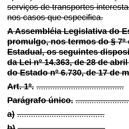
serviços de transportes interest
nos casos que especifica.
A Assembléia Legislativa do 
promulgo, nos termos do § 7º 
Estadual, os seguintes disposi
da Lei nº 14.363, de 28 de abri
do Estado nº 6.730, de 17 de m
Art. 1º.
......................................
Parágrafo único.
.......................
a)
......................................
b)
......................................