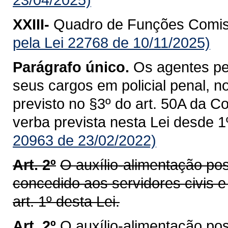
XXIII-
Quadro de Funções Comis
pela Lei 22768 de 10/11/2025)
Parágrafo único.
Os agentes pen
seus cargos em policial penal, n
previsto no §3º do art. 50A da C
verba prevista nesta Lei desde 1
20963 de 23/02/2022)
Art. 2º
O auxílio-alimentação pos
concedido aos servidores civis e 
art. 1º desta Lei.
Art. 2º
O auxílio-alimentação pos