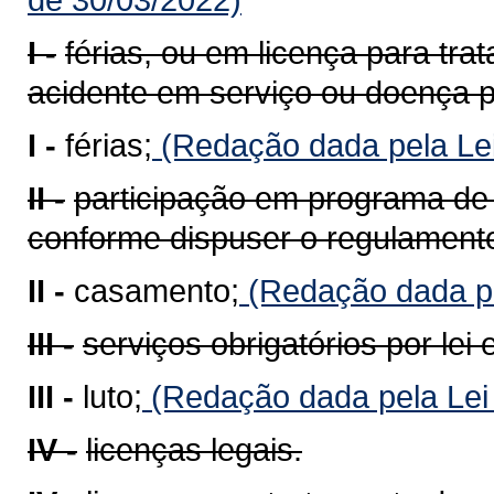
I -
férias, ou em licença para tra
acidente em serviço ou doença pr
I -
férias;
(Redação dada pela Lei
II -
participação em programa de 
conforme dispuser o regulament
II -
casamento;
(Redação dada pe
III -
serviços obrigatórios por lei e
III -
luto;
(Redação dada pela Lei
IV -
licenças legais.