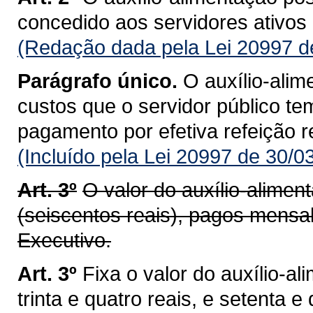
concedido aos servidores ativos d
(Redação dada pela Lei 20997 d
Parágrafo único.
O auxílio-alim
custos que o servidor público te
pagamento por efetiva refeição re
(Incluído pela Lei 20997 de 30/0
Art. 3º
O valor do auxílio-alime
(seiscentos reais), pagos mensa
Executivo.
Art. 3º
Fixa o valor do auxílio-a
trinta e quatro reais, e setenta