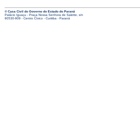
© Casa Civil do Governo do Estado do Paraná
Palácio Iguaçu - Praça Nossa Senhora de Salette, s/n
80530-909 - Centro Cívico - Curitiba - Paraná