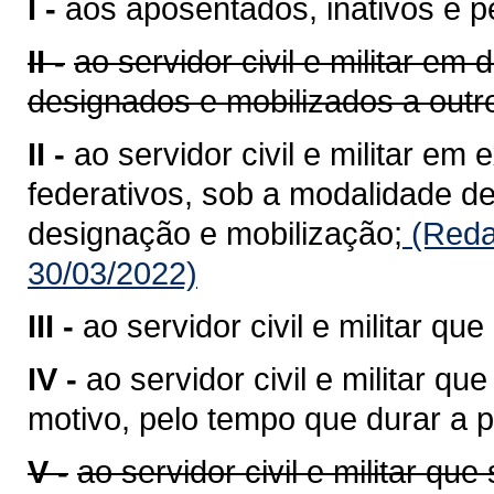
I -
aos aposentados, inativos e p
II -
ao servidor civil e militar em
designados e mobilizados a outro
II -
ao servidor civil e militar em
federativos, sob a modalidade de
designação e mobilização;
(Reda
30/03/2022)
III -
ao servidor civil e militar q
IV -
ao servidor civil e militar qu
motivo, pelo tempo que durar a p
V -
ao servidor civil e militar qu