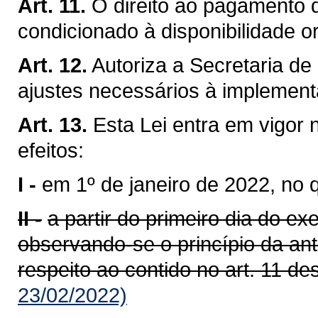
Art. 11.
O direito ao pagamento d
condicionado à disponibilidade o
Art. 12.
Autoriza a Secretaria de
ajustes necessários à implement
Art. 13.
Esta Lei entra em vigor 
efeitos:
I -
em 1º de janeiro de 2022, no q
II -
a partir do primeiro dia do ex
observando-se o princípio da ant
respeito ao contido no art. 11 des
23/02/2022)