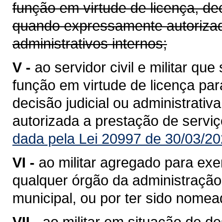
função em virtude de licença, dec
quando expressamente autorizad
administrativos internos;
V -
ao servidor civil e militar qu
função em virtude de licença para
decisão judicial ou administrat
autorizada a prestação de serviç
dada pela Lei 20997 de 30/03/20
VI -
ao militar agregado para exe
qualquer órgão da administração d
municipal, ou por ter sido nomea
VII -
ao militar em situação de de