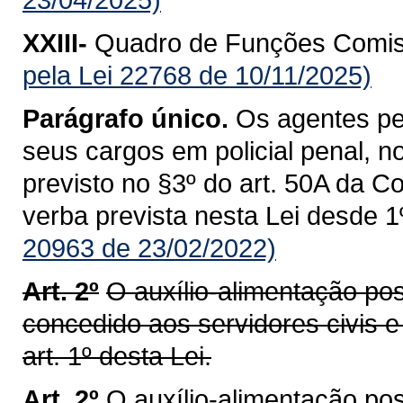
XXIII-
Quadro de Funções Comis
pela Lei 22768 de 10/11/2025)
Parágrafo único.
Os agentes pen
seus cargos em policial penal, n
previsto no §3º do art. 50A da C
verba prevista nesta Lei desde 1
20963 de 23/02/2022)
Art. 2º
O auxílio-alimentação pos
concedido aos servidores civis e 
art. 1º desta Lei.
Art. 2º
O auxílio-alimentação pos