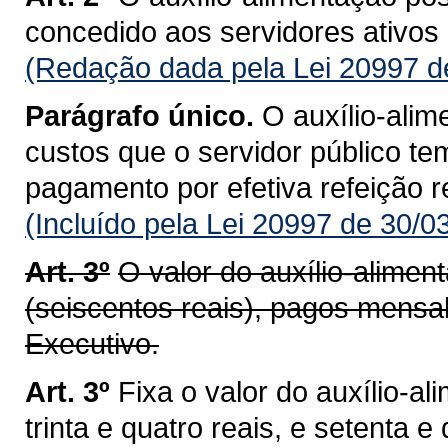
concedido aos servidores ativos d
(Redação dada pela Lei 20997 d
Parágrafo único.
O auxílio-alim
custos que o servidor público te
pagamento por efetiva refeição re
(Incluído pela Lei 20997 de 30/0
Art. 3º
O valor do auxílio-alime
(seiscentos reais), pagos mensa
Executivo.
Art. 3º
Fixa o valor do auxílio-a
trinta e quatro reais, e setenta