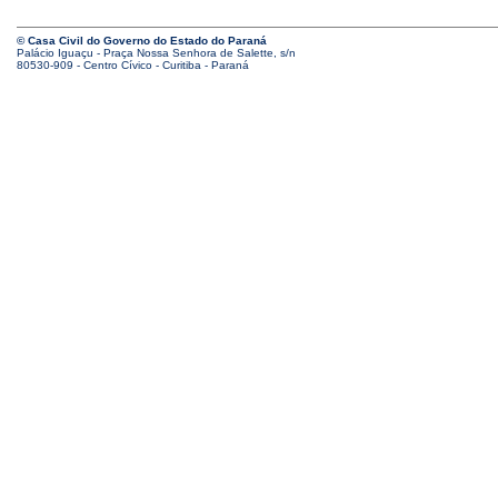
© Casa Civil do Governo do Estado do Paraná
Palácio Iguaçu - Praça Nossa Senhora de Salette, s/n
80530-909 - Centro Cívico - Curitiba - Paraná