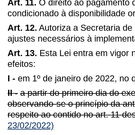
Art. 11.
O direito ao pagamento d
condicionado à disponibilidade o
Art. 12.
Autoriza a Secretaria de
ajustes necessários à implement
Art. 13.
Esta Lei entra em vigor 
efeitos:
I -
em 1º de janeiro de 2022, no q
II -
a partir do primeiro dia do ex
observando-se o princípio da ant
respeito ao contido no art. 11 des
23/02/2022)