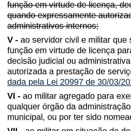
função em virtude de licença, dec
quando expressamente autorizad
administrativos internos;
V -
ao servidor civil e militar qu
função em virtude de licença para
decisão judicial ou administrat
autorizada a prestação de serviç
dada pela Lei 20997 de 30/03/20
VI -
ao militar agregado para exe
qualquer órgão da administração d
municipal, ou por ter sido nomea
VII -
ao militar em situação de de