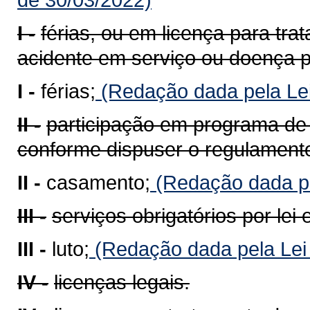
I -
férias, ou em licença para tra
acidente em serviço ou doença pr
I -
férias;
(Redação dada pela Lei
II -
participação em programa de 
conforme dispuser o regulament
II -
casamento;
(Redação dada pe
III -
serviços obrigatórios por lei e
III -
luto;
(Redação dada pela Lei
IV -
licenças legais.