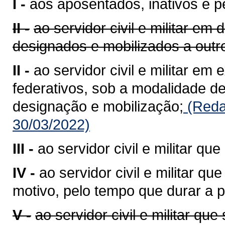
I -
aos aposentados, inativos e p
II -
ao servidor civil e militar em
designados e mobilizados a outro
II -
ao servidor civil e militar em
federativos, sob a modalidade de
designação e mobilização;
(Reda
30/03/2022)
III -
ao servidor civil e militar q
IV -
ao servidor civil e militar qu
motivo, pelo tempo que durar a p
V -
ao servidor civil e militar qu