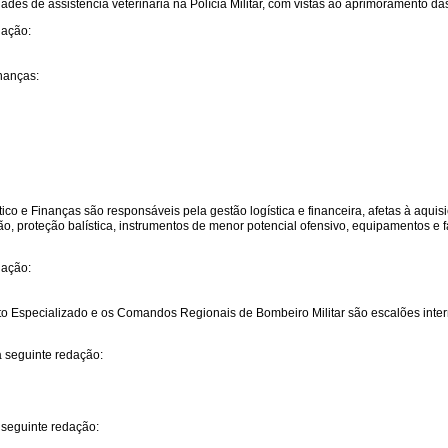
tividades de assistência veterinária na Polícia Militar, com vistas ao aprimorament
dação:
inanças:
ico e Finanças são responsáveis pela gestão logística e financeira, afetas à aqui
ão, proteção balística, instrumentos de menor potencial ofensivo, equipamentos e 
dação:
nto Especializado e os Comandos Regionais de Bombeiro Militar são escalões int
a seguinte redação:
 seguinte redação: