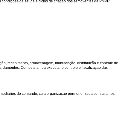
o das condições de saúde e ciclos de criação dos semoventes da PMPR.
sição, recebimento, armazenagem, manutenção, distribuição e controle de
fardamentos. Compete ainda executar o controle e fiscalização das
ermediários de comando, cuja organização pormenorizada constará nos