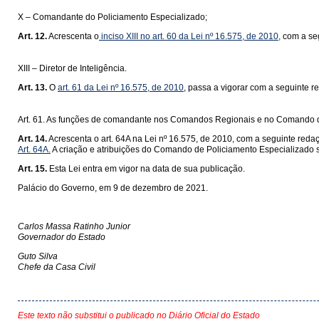
X – Comandante do Policiamento Especializado;
Art. 12.
Acrescenta o
inciso XIII no art. 60 da Lei nº 16.575, de 2010,
com a seg
XIII – Diretor de Inteligência.
Art. 13.
O
art. 61 da Lei nº 16.575, de 2010
, passa a vigorar com a seguinte r
Art. 61. As funções de comandante nos Comandos Regionais e no Comando de
Art. 14.
Acrescenta o art. 64A na Lei nº 16.575, de 2010, com a seguinte reda
Art. 64A.
A criação e atribuições do Comando de Policiamento Especializado s
Art. 15.
Esta Lei entra em vigor na data de sua publicação.
Palácio do Governo, em 9 de dezembro de 2021.
Carlos Massa Ratinho Junior
Governador do Estado
Guto Silva
Chefe da Casa Civil
Este texto não substitui o publicado no Diário Oficial do Estado