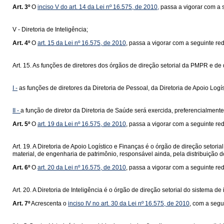
Art. 3º
O
inciso V do art. 14 da Lei nº 16.575, de 2010,
passa a vigorar com a 
V - Diretoria de Inteligência;
Art. 4º
O
art. 15 da Lei nº 16.575, de 2010
, passa a vigorar com a seguinte re
Art. 15. As funções de diretores dos órgãos de direção setorial da PMPR e de 
I -
as funções de diretores da Diretoria de Pessoal, da Diretoria de Apoio Logí
II -
a função de diretor da Diretoria de Saúde será exercida, preferencialmente
Art. 5º
O
art. 19 da Lei nº 16.575, de 2010
, passa a vigorar com a seguinte re
Art. 19. A Diretoria de Apoio Logístico e Finanças é o órgão de direção setor
material, de engenharia de patrimônio, responsável ainda, pela distribuição d
Art. 6º
O
art. 20 da Lei nº 16.575, de 2010
, passa a vigorar com a seguinte re
Art. 20. A Diretoria de Inteligência é o órgão de direção setorial do sistema
Art. 7º
Acrescenta o
inciso IV no art. 30 da Lei nº 16.575, de 2010
, com a segu