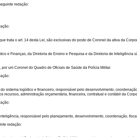
seguinte redação:
dação:
que trata o art. 14 desta Lei, são exclusivas do posto de Coronel da ativa da Cor
stico e Finanças, da Diretoria de Ensino e Pesquisa e da Diretoria de Inteligênci
, por um Coronel do Quadro de Oficiais de Saúde da Polícia Militar.
dação:
ial do sistema logístico e financeiro, responsável pelo desenvolvimento, coordenaç
os recursos, administração orçamentária, financeira, contratual e contábil da Corp
dação:
 de inteligência, responsável pelo planejamento, desenvolvimento, coordenação, fisc
inte redação: