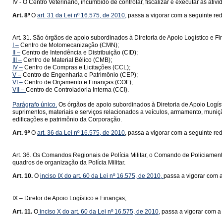
IV - O Centro Veterinário, incumbido de controlar, fiscalizar e executar as a
Art. 8º
O
art. 31 da Lei nº 16.575, de 2010,
passa a vigorar com a seguinte re
Art. 31. São órgãos de apoio subordinados à Diretoria de Apoio Logístico e F
I –
Centro de Motomecanização (CMN);
II –
Centro de Intendência e Distribuição (CID);
III –
Centro de Material Bélico (CMB);
IV –
Centro de Compras e Licitações (CCL);
V –
Centro de Engenharia e Patrimônio (CEP);
VI –
Centro de Orçamento e Finanças (COF);
VII –
Centro de Controladoria Interna (CCI).
Parágrafo único.
Os órgãos de apoio subordinados à Diretoria de Apoio Logíst
suprimentos, materiais e serviços relacionados a veículos, armamento, muniç
edificações e patrimônio da Corporação.
Art. 9º
O
art. 36 da Lei nº 16.575, de 2010
, passa a vigorar com a seguinte re
Art. 36. Os Comandos Regionais de Polícia Militar, o Comando de Policiame
quadros de organização da Polícia Militar.
Art. 10.
O
inciso IX do art. 60 da Lei nº 16.575, de 2010,
passa a vigorar com 
IX – Diretor de Apoio Logístico e Finanças;
Art. 11.
O
inciso X do art. 60 da Lei nº 16.575, de 2010,
passa a vigorar com a