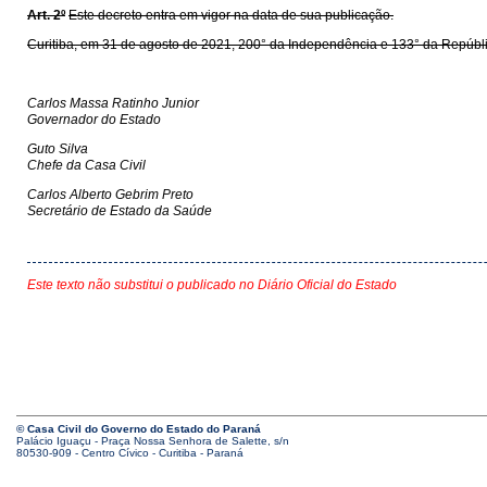
Art. 2º
Este decreto entra em vigor na data de sua publicação.
Curitiba, em 31 de agosto de 2021, 200° da Independência e 133° da Repúbli
Carlos Massa Ratinho Junior
Governador do Estado
Guto Silva
Chefe da Casa Civil
Carlos Alberto Gebrim Preto
Secretário de Estado da Saúde
Este texto não substitui o publicado no Diário Oficial do Estado
© Casa Civil do Governo do Estado do Paraná
Palácio Iguaçu - Praça Nossa Senhora de Salette, s/n
80530-909 - Centro Cívico - Curitiba - Paraná