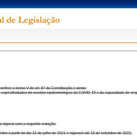
e o inciso V do art. 87 da Constituição e ainda:
especificidades do cenário epidemiológico da COVID-19 e da capacidade de resp
a vigorar com a seguinte redação:
feitos a partir do dia 31 de julho de 2021 e vigorará até 15 de setembro de 2021.