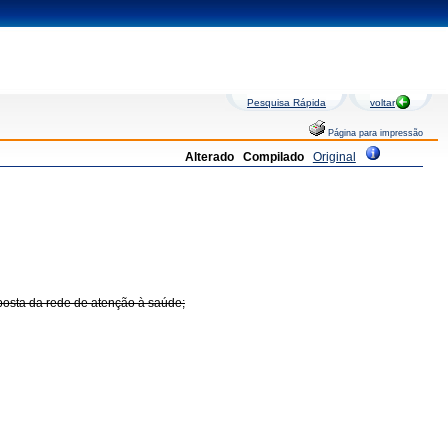
Pesquisa Rápida
voltar
Página para impressão
Alterado
Compilado
Original
osta da rede de atenção à saúde;