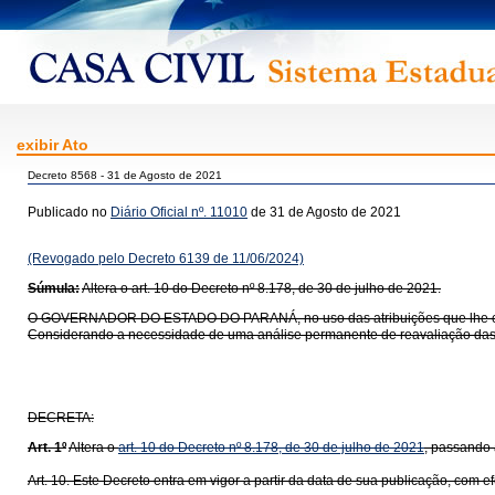
exibir Ato
Decreto 8568 - 31 de Agosto de 2021
Publicado no
Diário Oficial nº. 11010
de 31 de Agosto de 2021
(Revogado pelo Decreto 6139 de 11/06/2024)
Súmula:
Altera o art. 10 do Decreto nº 8.178, de 30 de julho de 2021.
O GOVERNADOR DO ESTADO DO PARANÁ, no uso das atribuições que lhe confer
Considerando a necessidade de uma análise permanente de reavaliação das 
DECRETA:
Art. 1º
Altera o
art. 10 do Decreto nº 8.178, de 30 de julho de 2021
, passando 
Art. 10. Este Decreto entra em vigor a partir da data de sua publicação, com e