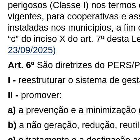
perigosos (Classe I) nos termos
vigentes, para cooperativas e as
instaladas nos municípios, a fim 
“c” do inciso X do art. 7º desta Le
23/09/2025)
Art. 6º
São diretrizes do PERS/
I -
reestruturar o sistema de ges
II -
promover:
a)
a prevenção e a minimização 
b)
a não geração, redução, reutil
c)
o tratamento e a destinação a