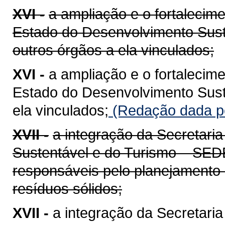
XVI -
a ampliação e o fortalecim
Estado do Desenvolvimento Sus
outros órgãos a ela vinculados;
XVI -
a ampliação e o fortalecim
Estado do Desenvolvimento Sust
ela vinculados;
(Redação dada pe
XVII -
a integração da Secretari
Sustentável e do Turismo – SED
responsáveis pelo planejamento
resíduos sólidos;
XVII -
a integração da Secretari