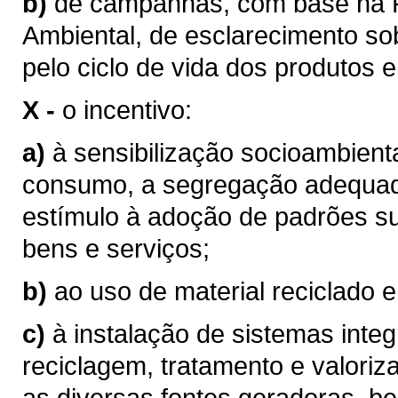
b)
de campanhas, com base na P
Ambiental, de esclarecimento so
pelo ciclo de vida dos produtos 
X -
o incentivo:
a)
à sensibilização socioambient
consumo, a segregação adequada
estímulo à adoção de padrões s
bens e serviços;
b)
ao uso de material reciclado 
c)
à instalação de sistemas inte
reciclagem, tratamento e valoriz
as diversas fontes geradoras, be