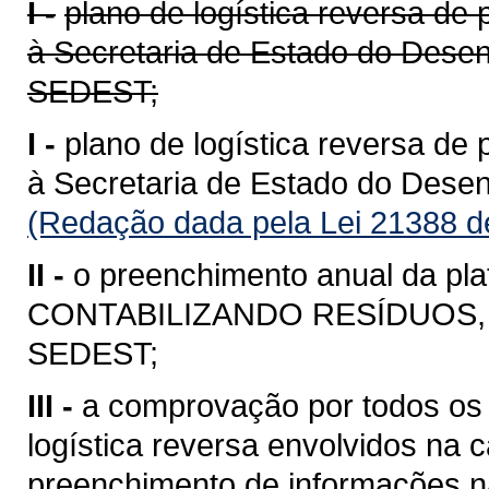
I -
plano de logística reversa d
à Secretaria de Estado do Desen
SEDEST;
I -
plano de logística reversa d
à Secretaria de Estado do Dese
(Redação dada pela Lei 21388 d
II -
o preenchimento anual da plat
CONTABILIZANDO RESÍDUOS, o 
SEDEST;
III -
a comprovação por todos os
logística reversa envolvidos na
preenchimento de informações na 