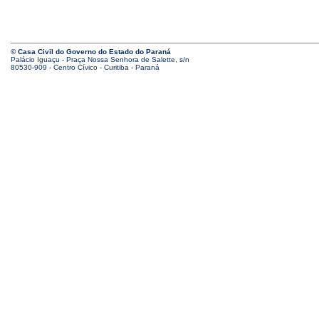
© Casa Civil do Governo do Estado do Paraná
Palácio Iguaçu - Praça Nossa Senhora de Salette, s/n
80530-909 - Centro Cívico - Curitiba - Paraná