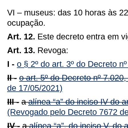
VI – museus: das 10 horas às 22
ocupação.
Art. 12.
Este decreto entra em vi
Art. 13.
Revoga:
I -
o § 2º do art. 3º do Decreto n
II -
o art. 5º do Decreto nº 7.020,
de 17/05/2021)
III -
a
alínea “a” do inciso IV do a
(Revogado pelo Decreto 7672 de
IV -
a
alínea “a”, do inciso V, do 