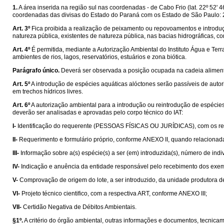
1.
A área inserida na região sul nas coordenadas - de Cabo Frio (lat. 22º 52' 
coordenadas das divisas do Estado do Paraná com os Estado de São Paulo: 24
Art. 3º
Fica proibida a realização de peixamento ou repovoamentos e introduçã
natureza pública, existentes de natureza pública, nas bacias hidrográficas, con
Art. 4º
É permitida, mediante a Autorização Ambiental do Instituto Água e Ter
ambientes de rios, lagos, reservatórios, estuários e zona biótica.
Parágrafo único.
Deverá ser observada a posição ocupada na cadeia alimenta
Art. 5º
A introdução de espécies aquáticas alóctones serão passíveis de autori
em trechos hídricos livres.
Art. 6º
A autorização ambiental para a introdução ou reintrodução de espécie
deverão ser analisadas e aprovadas pelo corpo técnico do IAT:
I-
Identificação do requerente (PESSOAS FÍSICAS OU JURÍDICAS), com os re
II-
Requerimento e formulário próprio, conforme ANEXO II, quando relacionada
III-
Informação sobre a(s) espécie(s) a ser (em) introduzida(s), número de ind
IV-
Indicação e anuência da entidade responsável pelo recebimento dos exemp
V-
Comprovação de origem do lote, a ser introduzido, da unidade produtora d
VI-
Projeto técnico cientifico, com a respectiva ART, conforme ANEXO III;
VII-
Certidão Negativa de Débitos Ambientais.
§1º.
A critério do órgão ambiental, outras informações e documentos, tecnica