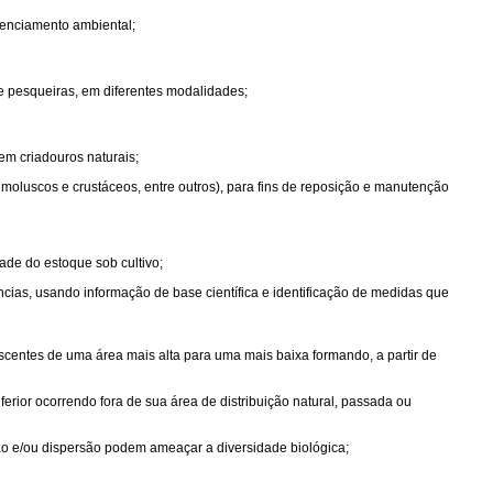
cenciamento ambiental;
 pesqueiras, em diferentes modalidades;
em criadouros naturais;
oluscos e crustáceos, entre outros), para fins de reposição e manutenção
dade do estoque sob cultivo;
cias, usando informação de base científica e identificação de medidas que
ascentes de uma área mais alta para uma mais baixa formando, a partir de
erior ocorrendo fora de sua área de distribuição natural, passada ou
ção e/ou dispersão podem ameaçar a diversidade biológica;