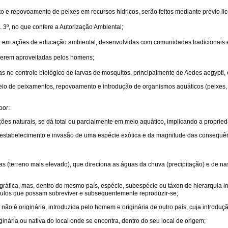
o e repovoamento de peixes em recursos hídricos, serão feitos mediante prévio li
 3º, no que confere a Autorização Ambiental;
a em ações de educação ambiental, desenvolvidas com comunidades tradicionais e
 serem aproveitadas pelos homens;
as no controle biológico de larvas de mosquitos, principalmente de Aedes aegypti, 
eio de peixamentos, repovoamento e introdução de organismos aquáticos (peixes, m
por:
ições naturais, se dá total ou parcialmente em meio aquático, implicando a proprie
o, estabelecimento e invasão de uma espécie exótica e da magnitude das consequên
uas (terreno mais elevado), que direciona as águas da chuva (precipitação) e de n
áfica, mas, dentro do mesmo país, espécie, subespécie ou táxon de hierarquia inf
gulos que possam sobreviver e subsequentemente reproduzir-se;
não é originária, introduzida pelo homem e originária de outro país, cuja introdu
ginária ou nativa do local onde se encontra, dentro do seu local de origem;