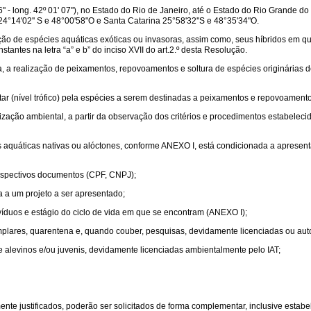
46'' - long. 42º 01' 07''), no Estado do Rio de Janeiro, até o Estado do Rio Grande
°14'02'' S e 48°00'58"O e Santa Catarina 25°58'32''S e 48°35'34"O.
o de espécies aquáticas exóticas ou invasoras, assim como, seus híbridos em qualq
stantes na letra “a” e b” do inciso XVII do art.2.º desta Resolução.
ra, a realização de peixamentos, repovoamentos e soltura de espécies originárias
r (nível trófico) pela espécies a serem destinadas a peixamentos e repovoamento
zação ambiental, a partir da observação dos critérios e procedimentos estabelecid
s aquáticas nativas ou alóctones, conforme ANEXO I, está condicionada a apresen
spectivos documentos (CPF, CNPJ);
 a um projeto a ser apresentado;
ivíduos e estágio do ciclo de vida em que se encontram (ANEXO I);
lares, quarentena e, quando couber, pesquisas, devidamente licenciadas ou autor
e alevinos e/ou juvenis, devidamente licenciadas ambientalmente pelo IAT;
mente justificados, poderão ser solicitados de forma complementar, inclusive esta