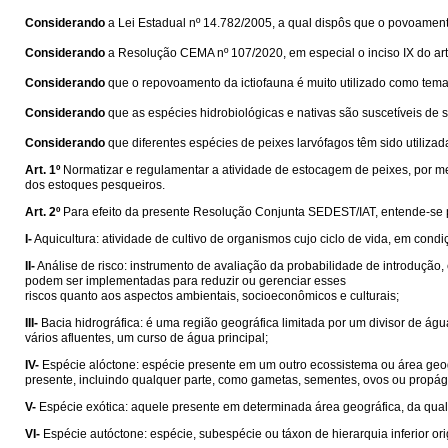
Considerando
a Lei Estadual nº 14.782/2005, a qual dispôs que o povoament
Considerando
a Resolução CEMA nº 107/2020, em especial o inciso IX do art.
Considerando
que o repovoamento da ictiofauna é muito utilizado como tem
Considerando
que as espécies hidrobiológicas e nativas são suscetíveis de
Considerando
que diferentes espécies de peixes larvófagos têm sido utilizad
Art. 1º
Normatizar e regulamentar a atividade de estocagem de peixes, por m
dos estoques pesqueiros.
Art. 2º
Para efeito da presente Resolução Conjunta SEDEST/IAT, entende-se 
I-
Aquicultura: atividade de cultivo de organismos cujo ciclo de vida, em cond
II-
Análise de risco: instrumento de avaliação da probabilidade de introduçã
podem ser implementadas para reduzir ou gerenciar esses
riscos quanto aos aspectos ambientais, socioeconômicos e culturais;
III-
Bacia hidrográfica: é uma região geográfica limitada por um divisor de ág
vários afluentes, um curso de água principal;
IV-
Espécie alóctone: espécie presente em um outro ecossistema ou área geogr
presente, incluindo qualquer parte, como gametas, sementes, ovos ou propá
V-
Espécie exótica: aquele presente em determinada área geográfica, da qual 
VI-
Espécie autóctone: espécie, subespécie ou táxon de hierarquia inferior ori