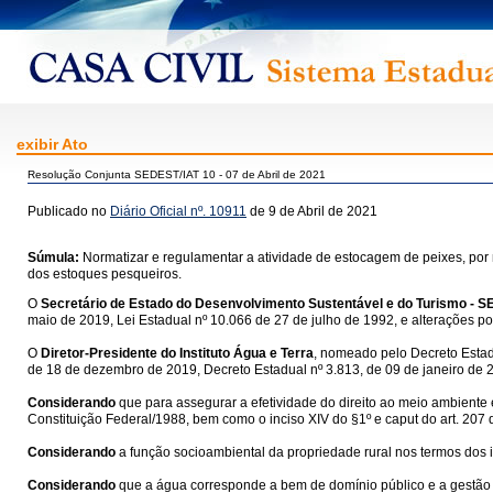
exibir Ato
Resolução Conjunta SEDEST/IAT 10 - 07 de Abril de 2021
Publicado no
Diário Oficial nº. 10911
de 9 de Abril de 2021
Súmula:
Normatizar e regulamentar a atividade de estocagem de peixes, por
dos estoques pesqueiros.
O
Secretário de Estado do Desenvolvimento Sustentável e do Turismo - 
maio de 2019, Lei Estadual nº 10.066 de 27 de julho de 1992, e alterações po
O
Diretor-Presidente do Instituto Água e Terra
, nomeado pelo Decreto Estadu
de 18 de dezembro de 2019, Decreto Estadual nº 3.813, de 09 de janeiro de 2
Considerando
que para assegurar a efetividade do direito ao meio ambiente e
Constituição Federal/1988, bem como o inciso XIV do §1º e caput do art. 207
Considerando
a função socioambiental da propriedade rural nos termos dos inc
Considerando
que a água corresponde a bem de domínio público e a gestão do