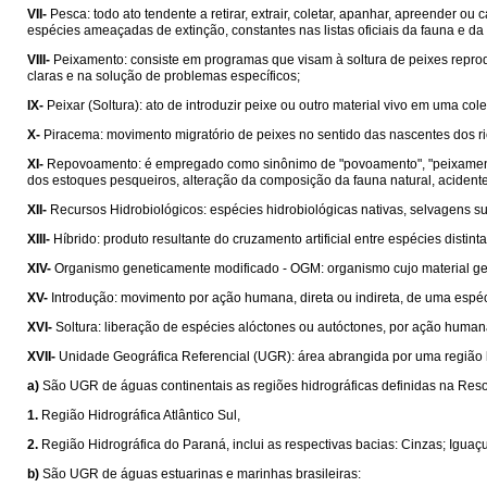
VII-
Pesca: todo ato tendente a retirar, extrair, coletar, apanhar, apreender 
espécies ameaçadas de extinção, constantes nas listas oficiais da fauna e da f
VIII-
Peixamento: consiste em programas que visam à soltura de peixes reprod
claras e na solução de problemas específicos;
IX-
Peixar (Soltura): ato de introduzir peixe ou outro material vivo em uma c
X-
Piracema: movimento migratório de peixes no sentido das nascentes dos r
XI-
Repovoamento: é empregado como sinônimo de "povoamento", "peixamento"
dos estoques pesqueiros, alteração da composição da fauna natural, acidentes 
XII-
Recursos Hidrobiológicos: espécies hidrobiológicas nativas, selvagens s
XIII-
Híbrido: produto resultante do cruzamento artificial entre espécies distinta
XIV-
Organismo geneticamente modificado - OGM: organismo cujo material ge
XV-
Introdução: movimento por ação humana, direta ou indireta, de uma espéci
XVI-
Soltura: liberação de espécies alóctones ou autóctones, por ação humana
XVII-
Unidade Geográfica Referencial (UGR): área abrangida por uma região hid
a)
São UGR de águas continentais as regiões hidrográficas definidas na Res
1.
Região Hidrográfica Atlântico Sul,
2.
Região Hidrográfica do Paraná, inclui as respectivas bacias: Cinzas; Iguaçu; Ita
b)
São UGR de águas estuarinas e marinhas brasileiras: