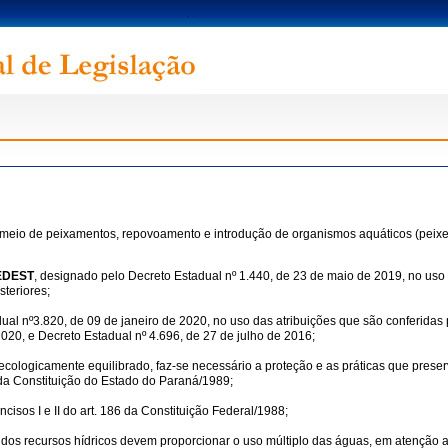
 meio de peixamentos, repovoamento e introdução de organismos aquáticos (peixes
SEDEST
, designado pelo Decreto Estadual nº 1.440, de 23 de maio de 2019, no uso 
steriores;
al nº3.820, de 09 de janeiro de 2020, no uso das atribuições que são conferidas p
020, e Decreto Estadual nº 4.696, de 27 de julho de 2016;
cologicamente equilibrado, faz-se necessário a proteção e as práticas que preserv
 da Constituição do Estado do Paraná/1989;
isos I e II do art. 186 da Constituição Federal/1988;
s recursos hídricos devem proporcionar o uso múltiplo das águas, em atenção aos i