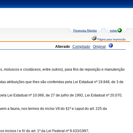
Pesquisa Rápida
voltar
Página para impressão
Alterado
Compilado
Original
, moluscos e crustáceos, entre outros), para fins de reposição e manutenção
das atribuições que lhes são conferidas pela Lei Estadual nº 19.848, de 3 de
ela Lei Estadual nº 10.066, de 27 de julho de 1992, Lei Estadual nº 20.070,
em a fauna, nos termos do inciso VII do §1º e caput do art. 225 da
ncisos I e IV do art. 1º da Lei Federal nº 9.433/1997;