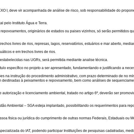
O I, deve vir acompanhada de análise de risco, sob responsabilidade do proponent
l pelo Instituto Água e Terra.
u repovoamentos, originários de estados ou paises vizinhos, só serão permitidos
echos livres de rios, represas, lagos, reservatórios, estuários e mar aberto, media
ticos e em trechos livres de rios.
 estabelecidas nas UGRs, será permitida mediante analise técnica.
pítulo específico no projeto a ser apresentado, fundamentando e justificando a nec
s na instrução do procedimento administrativo, com prazo determinado de no mín
em destinadas à peixamentos e repovoamento, bem como análises de sequenciamento
autorização e licenciamento ambiental, tratado no artigo 6º, deverão ser promov
estão Ambiental – SGA esteja implantado, possibilitando os requerimentos para re
oa fisica ou jurídica do cumprimento de outras normas Federais, Estaduais ou M
pecializada do IAT, podendo participar Instituições de pesquisas cadatradas, medi