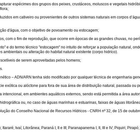
ou capturar espécimes dos grupos dos peixes, crustáceos, moluscos e vegetais hidr
lora;
uzidos em cativeiro ou provenientes de outros sistemas naturais em corpos d’águ
oleção d'água, com o objetivo de povoamento ou estocagem;
ios, com o fim de reprodução, que ocorre em épocas de as grandes chuvas, no per
 e do termo técnico "estocagem" no intuito de reforçar a população natural, o
ambientais ou alteração do habitat natural existente (corpo hidríco).
uscetíveis de serem aproveitadas pelos homens;
s.
nético – ADN/ARN tenha sido modificado por qualquer técnica de engenharia gené
e exótica ou alóctone para fora de sua área de distribuição natural, passada ou pr
 intencional, em ambientes aquáticos externos, sendo está permitida a área autor
rográfica ou, no caso de águas marinhas e estuarinas, faixas de águas litorâneas 
olução do Conselho Nacional de Recursos Hídricos - CNRH nº 32, de 15 de outubro
raré; Ivaí; Litorânea; Paraná I, II e III; Paranapanema I, II, III e IV; Piquiri; Pirapó;