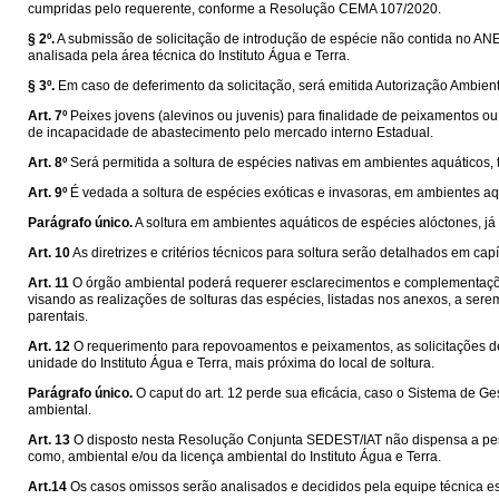
cumpridas pelo requerente, conforme a Resolução CEMA 107/2020.
§ 2º.
A submissão de solicitação de introdução de espécie não contida no ANEX
analisada pela área técnica do Instituto Água e Terra.
§ 3º.
Em caso de deferimento da solicitação, será emitida Autorização Ambienta
Art. 7º
Peixes jovens (alevinos ou juvenis) para finalidade de peixamentos o
de incapacidade de abastecimento pelo mercado interno Estadual.
Art. 8º
Será permitida a soltura de espécies nativas em ambientes aquáticos, tr
Art. 9º
É vedada a soltura de espécies exóticas e invasoras, em ambientes aquá
Parágrafo único.
A soltura em ambientes aquáticos de espécies alóctones, já
Art. 10
As diretrizes e critérios técnicos para soltura serão detalhados em ca
Art. 11
O órgão ambiental poderá requerer esclarecimentos e complementaçõe
visando as realizações de solturas das espécies, listadas nos anexos, a ser
parentais.
Art. 12
O requerimento para repovoamentos e peixamentos, as solicitações de 
unidade do Instituto Água e Terra, mais próxima do local de soltura.
Parágrafo único.
O caput do art. 12 perde sua eficácia, caso o Sistema de G
ambiental.
Art. 13
O disposto nesta Resolução Conjunta SEDEST/IAT não dispensa a pess
como, ambiental e/ou da licença ambiental do Instituto Água e Terra.
Art.14
Os casos omissos serão analisados e decididos pela equipe técnica es