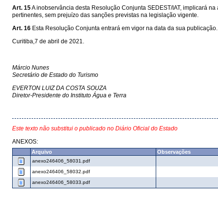
Art. 15
A inobservância desta Resolução Conjunta SEDEST/IAT, implicará na a
pertinentes, sem prejuízo das sanções previstas na legislação vigente.
Art. 16
Esta Resolução Conjunta entrará em vigor na data da sua publicação.
Curitiba,7 de abril de 2021.
Márcio Nunes
Secretário de Estado do Turismo
EVERTON LUIZ DA COSTA SOUZA
Diretor-Presidente do Instituto Água e Terra
Este texto não substitui o publicado no Diário Oficial do Estado
ANEXOS:
Arquivo
Observações
anexo246406_58031.pdf
anexo246406_58032.pdf
anexo246406_58033.pdf