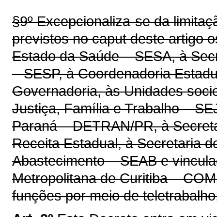
§9º Excepcionaliza-se da limitaç
previstos no caput deste artigo 
Estado da Saúde – SESA, à Secr
– SESP, à Coordenadoria Estadual
Governadoria, às Unidades socio
Justiça, Família e Trabalho – S
Paraná – DETRAN/PR, à Secreta
Receita Estadual, à Secretaria d
Abastecimento – SEAB e vincul
Metropolitana de Curitiba – CO
funções por meio de teletrabalho