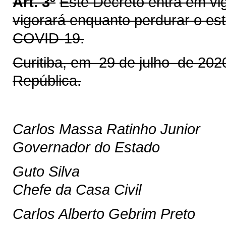
Art. 3º
Este Decreto entra em vi
vigorará enquanto perdurar o es
COVID-19.
Curitiba, em 29 de julho de 202
República.
Carlos Massa Ratinho Junior
Governador do Estado
Guto Silva
Chefe da Casa Civil
Carlos Alberto Gebrim Preto