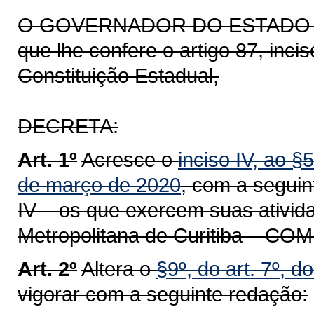
O GOVERNADOR DO ESTADO DO 
que lhe confere o artigo 87, inci
Constituição Estadual,
DECRETA:
Art. 1º
Acresce o
inciso IV, ao §
de março de 2020
, com a seguin
IV – os que exercem suas ativi
Metropolitana de Curitiba – CO
Art. 2º
Altera o
§9º, do art. 7º, 
vigorar com a seguinte redação: