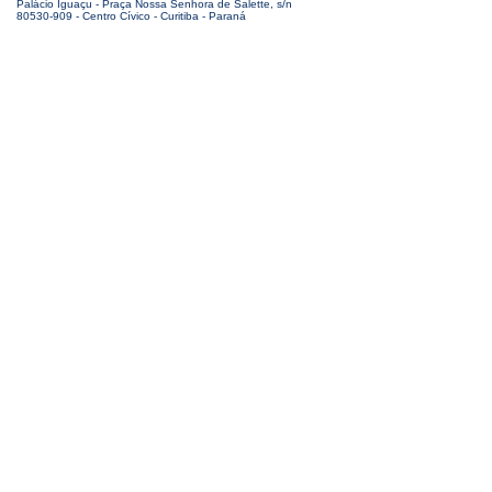
Palácio Iguaçu - Praça Nossa Senhora de Salette, s/n
80530-909 - Centro Cívico - Curitiba - Paraná