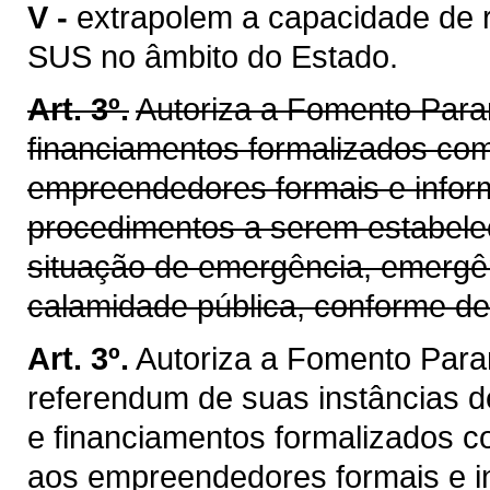
V -
extrapolem a capacidade de 
SUS no âmbito do Estado.
Art. 3º.
Autoriza a Fomento Para
financiamentos formalizados co
empreendedores formais e infor
procedimentos a serem estabele
situação de emergência, emergê
calamidade pública, conforme defi
Art. 3º.
Autoriza a Fomento Para
referendum de suas instâncias d
e financiamentos formalizados 
aos empreendedores formais e i