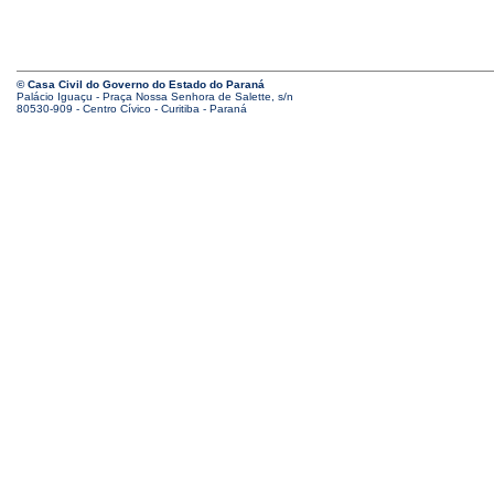
© Casa Civil do Governo do Estado do Paraná
Palácio Iguaçu - Praça Nossa Senhora de Salette, s/n
80530-909 - Centro Cívico - Curitiba - Paraná