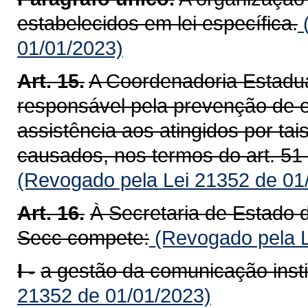
estabelecidos em lei específica.
(
01/01/2023)
Art. 15.
A Coordenadoria Estadua
responsável pela prevenção de e
assistência aos atingidos por ta
causados, nos termos do art. 51
(Revogado pela Lei 21352 de 01
Art. 16.
À Secretaria de Estado 
Secc compete:
(Revogado pela L
I -
a gestão da comunicação instit
21352 de 01/01/2023)