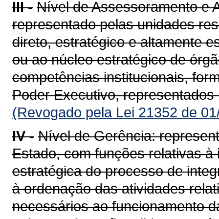
III -
Nível de Assessoramento e A
representado pelas unidades re
direto, estratégico e altamente 
ou ao núcleo estratégico de ór
competências institucionais, for
Poder Executivo, representados 
(Revogado pela Lei 21352 de 01
IV -
Nível de Gerência: represent
Estado, com funções relativas à i
estratégica do processo de inte
à ordenação das atividades relat
necessários ao funcionamento da