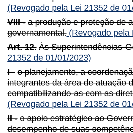
(Revogado pela Lei 21352 de 01
VIII -
a produção e proteção de a
governamental.
(Revogado pela 
Art. 12.
Às Superintendências-G
21352 de 01/01/2023)
I -
o planejamento, a coordenaçã
integrantes da área de atuação de
compatibilizando-as com as dire
(Revogado pela Lei 21352 de 01
II -
o apoio estratégico ao Gover
desempenho de suas competência