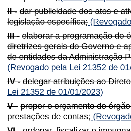
II -
dar publicidade dos atos e a
legislação específica;
(Revogado 
III -
elaborar a programação do ó
diretrizes gerais do Governo e 
de entidades da Administração Pú
(Revogado pela Lei 21352 de 01
IV -
delegar atribuições ao Direto
Lei 21352 de 01/01/2023)
V -
propor o orçamento do órgão
prestações de contas;
(Revogado
VI -
ordenar, fiscalizar e impugn