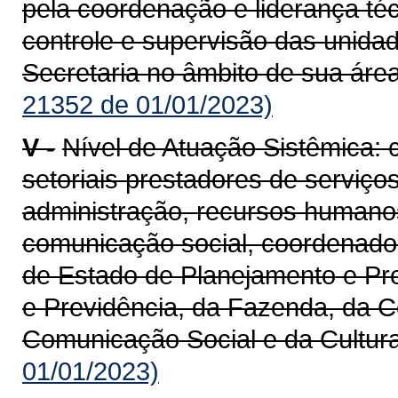
pela coordenação e liderança té
controle e supervisão das unida
Secretaria no âmbito de sua áre
21352 de 01/01/2023)
V -
Nível de Atuação Sistêmica:
setoriais prestadores de serviço
administração, recursos humanos,
comunicação social, coordenados
de Estado de Planejamento e Pro
e Previdência, da Fazenda, da C
Comunicação Social e da Cultura
01/01/2023)