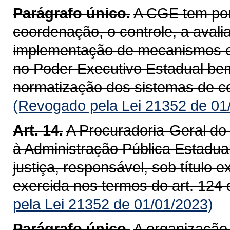
Parágrafo único.
A CGE tem por 
coordenação, o controle, a aval
implementação de mecanismos e 
no Poder Executivo Estadual b
normatização dos sistemas de co
(Revogado pela Lei 21352 de 01
Art. 14.
A Procuradoria-Geral do 
à Administração Pública Estadua
justiça, responsável, sob título 
exercida nos termos do art. 124 
pela Lei 21352 de 01/01/2023)
Parágrafo único.
A organização