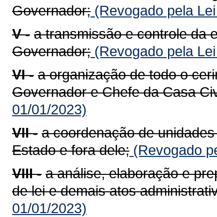
Governador;
(Revogado pela Lei
V -
a transmissão e controle da
Governador;
(Revogado pela Lei
VI -
a organização de todo o ceri
Governador e Chefe da Casa Civi
01/01/2023)
VII -
a coordenação de unidades
Estado e fora dele;
(Revogado pe
VIII -
a análise, elaboração e pr
de lei e demais atos administrati
01/01/2023)