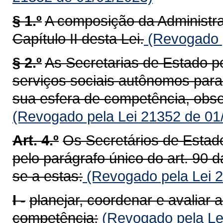
§ 1.º
A composição da Administra
Capítulo II desta Lei.
(Revogado p
§ 2.º
As Secretarias de Estado p
serviços sociais autônomos para
sua esfera de competência, obse
(Revogado pela Lei 21352 de 01
Art. 4.º
Os Secretários de Esta
pelo parágrafo único do art. 90 
se a estas:
(Revogado pela Lei 2
I -
planejar, coordenar e avaliar 
competência;
(Revogado pela Le