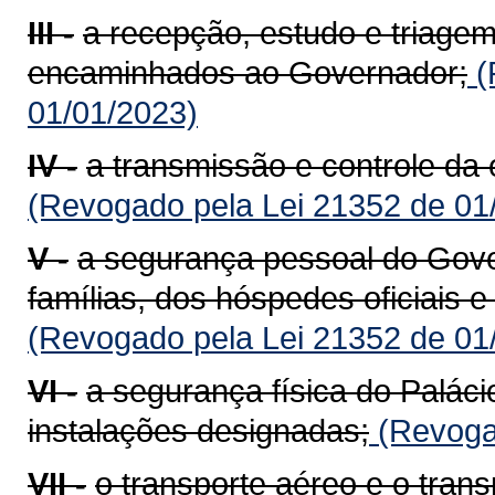
III -
a recepção, estudo e triagem
encaminhados ao Governador;
(
01/01/2023)
IV -
a transmissão e controle d
(Revogado pela Lei 21352 de 01
V -
a segurança pessoal do Gove
famílias, dos hóspedes oficiais
(Revogado pela Lei 21352 de 01
VI -
a segurança física do Paláci
instalações designadas;
(Revogad
VII -
o transporte aéreo e o trans