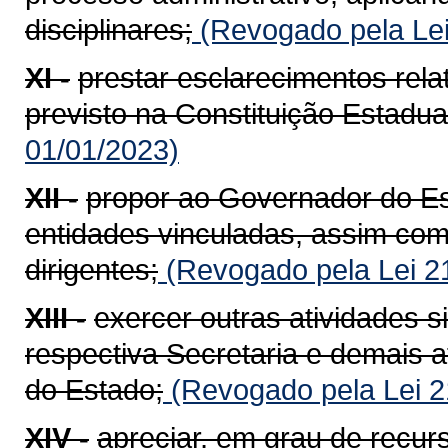
disciplinares;
(Revogado pela Lei
XI -
prestar esclarecimentos rela
previsto na Constituição Estadua
01/01/2023)
XII -
propor ao Governador do Es
entidades vinculadas, assim com
dirigentes;
(Revogado pela Lei 2
XIII -
exercer outras atividades 
respectiva Secretaria e demais 
do Estado;
(Revogado pela Lei 2
XIV -
apreciar, em grau de recur