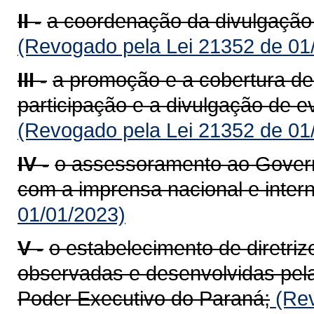
II -
a coordenação da divulgação
(Revogado pela Lei 21352 de 01
III -
a promoção e a cobertura de
participação e a divulgação de e
(Revogado pela Lei 21352 de 01
IV -
o assessoramento ao Govern
com a imprensa nacional e intern
01/01/2023)
V -
o estabelecimento de diretri
observadas e desenvolvidas pela
Poder Executivo do Paraná;
(Rev