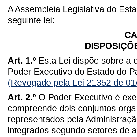
A Assembleia Legislativa do Est
seguinte lei:
CA
DISPOSIÇÕ
Art. 1.º
Esta Lei dispõe sobre a 
Poder Executivo do Estado do Pa
(Revogado pela Lei 21352 de 01
Art. 2.º
O Poder Executivo é exe
compreende dois conjuntos orga
representados pela Administração
integrados segundo setores de at