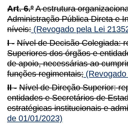
Art. 6.º
A estrutura organizacion
Administração Pública Direta e In
níveis:
(Revogado pela Lei 21352
I -
Nível de Decisão Colegiada: 
Superiores dos órgãos e entida
de apoio, necessárias ao cumpr
funções regimentais;
(Revogado p
II -
Nível de Direção Superior: re
entidades e Secretários de Est
estratégicas institucionais e admi
de 01/01/2023)