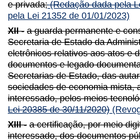
e privada;
(Redação dada pela Le
pela Lei 21352 de 01/01/2023)
XII -
a guarda permanente e cons
Secretaria de Estado da Adminis
eletrônicos relativos aos atos e
documentos e legado documental
Secretarias de Estado, das auta
sociedades de economia mista, 
interessado, pelos meios tecnoló
Lei 20385 de 30/11/2020)
(Revog
XIII -
a certificação, por meio di
interessado, dos documentos púb