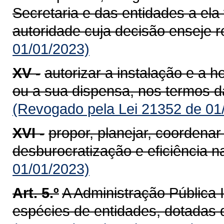
Secretaria e das entidades a ela
autoridade cuja decisão enseje r
01/01/2023)
XV -
autorizar a instalação e a 
ou a sua dispensa, nos termos da
(Revogado pela Lei 21352 de 01
XVI -
propor, planejar, coordena
desburocratização e eficiência n
01/01/2023)
Art. 5.º
A Administração Pública I
espécies de entidades, dotadas d