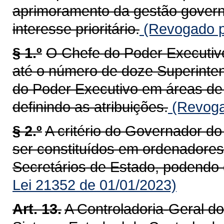
aprimoramento da gestão govern
interesse prioritário.
(Revogado pe
§ 1.º
O Chefe do Poder Executiv
até o número de doze Superinte
do Poder Executivo em áreas de 
definindo as atribuições.
(Revoga
§ 2.º
A critério do Governador d
ser constituídos em ordenadore
Secretários de Estado, podendo d
Lei 21352 de 01/01/2023)
Art. 13.
A Controladoria-Geral d