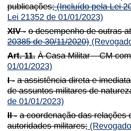
publicações;
(Incluído pela Lei 
Lei 21352 de 01/01/2023)
XIV -
o desempenho de outras ati
20385 de 30/11/2020)
(Revogado 
Art. 11.
À Casa Militar – CM com
01/01/2023)
I -
a assistência direta e imedia
de assuntos militares de naturez
de 01/01/2023)
II -
a coordenação das relações 
autoridades militares;
(Revogado 