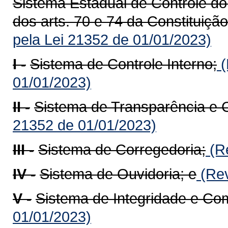
Sistema Estadual de Controle do
dos arts. 70 e 74 da Constituiçã
pela Lei 21352 de 01/01/2023)
I -
Sistema de Controle Interno;
(
01/01/2023)
II -
Sistema de Transparência e C
21352 de 01/01/2023)
III -
Sistema de Corregedoria;
(Re
IV -
Sistema de Ouvidoria; e
(Rev
V -
Sistema de Integridade e Co
01/01/2023)