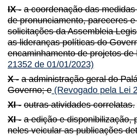
IX -
a coordenação das medidas 
de pronunciamento, pareceres e
solicitações da Assembleia Legi
as lideranças políticas do Gover
encaminhamento de projetos de le
21352 de 01/01/2023)
X -
a administração geral do Palá
Governo; e
(Revogado pela Lei 
XI -
outras atividades correlatas.
XI -
a edição e disponibilização, p
neles veicular as publicações de