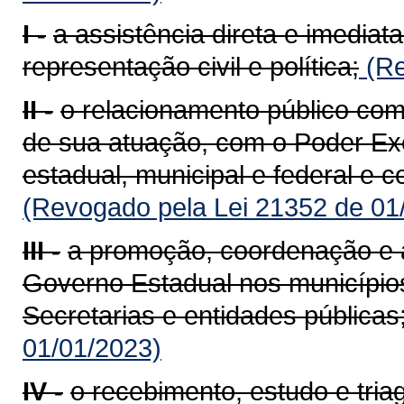
I -
a assistência direta e imedia
representação civil e política;
(Re
II -
o relacionamento público com 
de sua atuação, com o Poder Exe
estadual, municipal e federal e 
(Revogado pela Lei 21352 de 01
III -
a promoção, coordenação e
Governo Estadual nos município
Secretarias e entidades públicas
01/01/2023)
IV -
o recebimento, estudo e tr