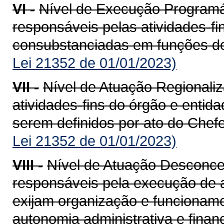
VI -
Nível de Execução Programá
responsáveis pelas atividades-fi
consubstanciadas em funções de
Lei 21352 de 01/01/2023)
VII -
Nível de Atuação Regionali
atividades-fins do órgão e entid
serem definidos por ato do Chef
Lei 21352 de 01/01/2023)
VIII -
Nível de Atuação Desconce
responsáveis pela execução de at
exijam organização e funcionamen
autonomia administrativa e finan