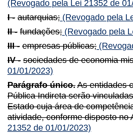
(Revogado pela Lei 21352 de 01
I -
autarquias;
(Revogado pela Le
II -
fundações;
(Revogado pela Le
III -
empresas públicas;
(Revogad
IV -
sociedades de economia mis
01/01/2023)
Parágrafo único.
As entidades 
Pública Indireta serão vinculada
Estado cuja área de competência
atividade, conforme disposto no A
21352 de 01/01/2023)