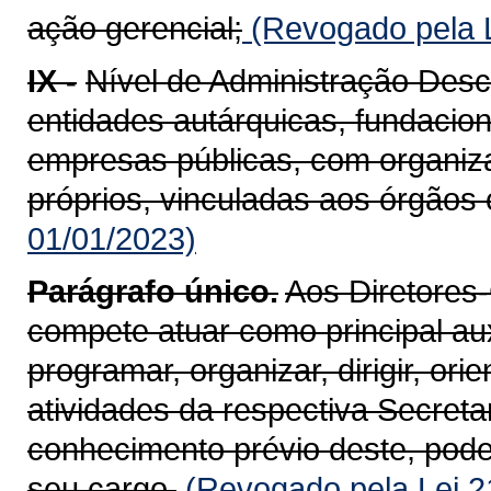
ação gerencial;
(Revogado pela L
IX -
Nível de Administração Des
entidades autárquicas, fundacio
empresas públicas, com organiza
próprios, vinculadas aos órgãos 
01/01/2023)
Parágrafo único.
Aos Diretores
compete atuar como principal aux
programar, organizar, dirigir, ori
atividades da respectiva Secreta
conhecimento prévio deste, pode
seu cargo.
(Revogado pela Lei 2