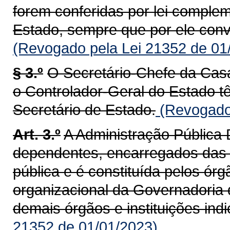
forem conferidas por lei complem
Estado, sempre que por ele con
(Revogado pela Lei 21352 de 01
§ 3.º
O Secretário-Chefe da Casa
o Controlador-Geral do Estado t
Secretário de Estado.
(Revogado 
Art. 3.º
A Administração Pública 
dependentes, encarregados das a
pública e é constituída pelos órg
organizacional da Governadoria 
demais órgãos e instituições indi
21352 de 01/01/2023)