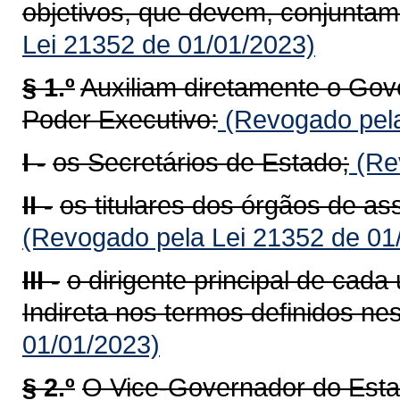
objetivos, que devem, conjuntame
Lei 21352 de 01/01/2023)
§ 1.º
Auxiliam diretamente o Gov
Poder Executivo:
(Revogado pela
I -
os Secretários de Estado;
(Rev
II -
os titulares dos órgãos de a
(Revogado pela Lei 21352 de 01
III -
o dirigente principal de cad
Indireta nos termos definidos nes
01/01/2023)
§ 2.º
O Vice-Governador do Estad