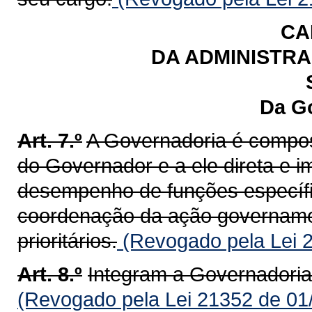
CA
DA ADMINISTRA
Da G
Art. 7.º
A Governadoria é compost
do Governador e a ele direta e i
desempenho de funções específi
coordenação da ação governamen
prioritários.
(Revogado pela Lei 
Art. 8.º
Integram a Governadoria
(Revogado pela Lei 21352 de 01