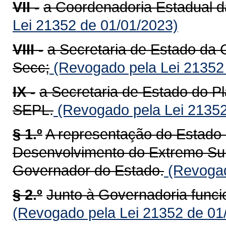
VII -
a Coordenadoria Estadual d
Lei 21352 de 01/01/2023)
VIII -
a Secretaria de Estado da 
Secc;
(Revogado pela Lei 21352
IX -
a Secretaria de Estado do P
SEPL.
(Revogado pela Lei 21352
§ 1.º
A representação do Estado
Desenvolvimento do Extremo Su
Governador do Estado.
(Revogad
§ 2.º
Junto à Governadoria funci
(Revogado pela Lei 21352 de 01