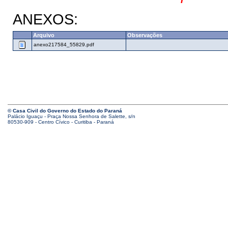
ANEXOS:
Arquivo
Observações
anexo217584_55829.pdf
© Casa Civil do Governo do Estado do Paraná
Palácio Iguaçu - Praça Nossa Senhora de Salette, s/n
80530-909 - Centro Cívico - Curitiba - Paraná