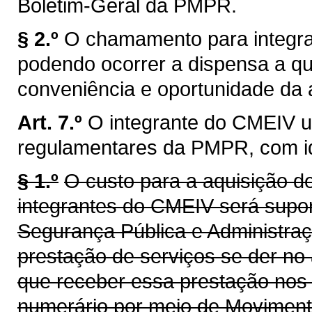
Boletim-Geral da PMPR.
§ 2.º
O chamamento para integra
podendo ocorrer a dispensa a q
conveniência e oportunidade da 
Art. 7.º
O integrante do CMEIV u
regulamentares da PMPR, com id
§ 1.º
O custo para a aquisição d
integrantes do CMEIV será supor
Segurança Pública e Administraç
prestação de serviços se der no
que receber essa prestação nos 
numerário por meio de Movimen