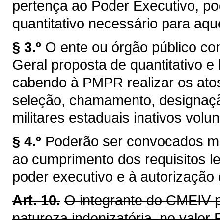
pertença ao Poder Executivo, po
quantitativo necessário para aq
§ 3.º
O ente ou órgão público c
Geral proposta de quantitativo e 
cabendo à PMPR realizar os ato
seleção, chamamento, designação
militares estaduais inativos volun
§ 4.º
Poderão ser convocados mai
ao cumprimento dos requisitos 
poder executivo e à autorização 
Art. 10.
O integrante do CMEIV p
natureza indenizatória, no valor 