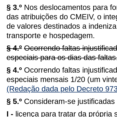
§ 3.º
Nos deslocamentos para for
das atribuições do CMEIV, o int
de valores destinados a indeniz
transporte e hospedagem.
§ 4.º
Ocorrendo faltas injustific
especiais para os dias das faltas
§ 4.º
Ocorrendo faltas injustific
especiais mensais 1/20 (um vint
(Redação dada pelo Decreto 973
§ 5.º
Consideram-se justificadas 
I -
licença para tratar da própria 