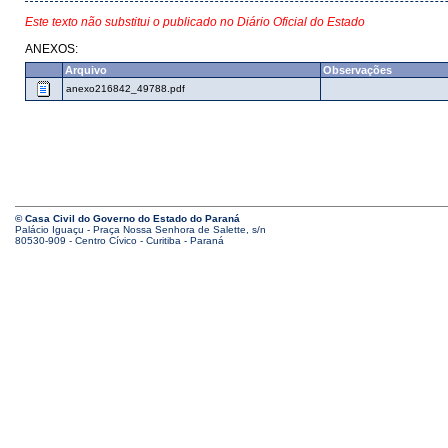
Este texto não substitui o publicado no Diário Oficial do Estado
ANEXOS:
Arquivo
Observações
anexo216842_49788.pdf
© Casa Civil do Governo do Estado do Paraná
Palácio Iguaçu - Praça Nossa Senhora de Salette, s/n
80530-909 - Centro Cívico - Curitiba - Paraná