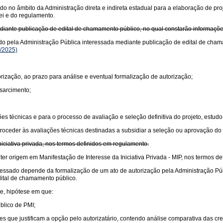
do no âmbito da Administração direta e indireta estadual para a elaboração de proj
ei e do regulamento.
ediante publicação de edital de chamamento público, no qual constarão informaçõ
ado pela Administração Pública interessada mediante publicação de edital de cham
/2025)
orização, ao prazo para análise e eventual formalização de autorização;
sarcimento;
es técnicas e para o processo de avaliação e seleção definitiva do projeto, estud
proceder às avaliações técnicas destinadas a subsidiar a seleção ou aprovação do
iciativa privada, nos termos definidos em regulamento.
er origem em Manifestação de Interesse da Iniciativa Privada - MIP, nos termos d
essado depende da formalização de um ato de autorização pela Administração Públi
edital de chamamento público.
de, hipótese em que:
blico de PMI;
que justificam a opção pelo autorizatário, contendo análise comparativa das crede