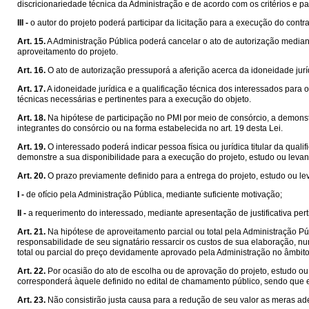
discricionariedade técnica da Administração e de acordo com os critérios e p
III -
o autor do projeto poderá participar da licitação para a execução do contra
Art. 15.
A Administração Pública poderá cancelar o ato de autorização median
aproveitamento do projeto.
Art. 16.
O ato de autorização pressuporá a aferição acerca da idoneidade jurí
Art. 17.
A idoneidade jurídica e a qualificação técnica dos interessados para
técnicas necessárias e pertinentes para a execução do objeto.
Art. 18.
Na hipótese de participação no PMI por meio de consórcio, a demonst
integrantes do consórcio ou na forma estabelecida no art. 19 desta Lei.
Art. 19.
O interessado poderá indicar pessoa física ou jurídica titular da qu
demonstre a sua disponibilidade para a execução do projeto, estudo ou leva
Art. 20.
O prazo previamente definido para a entrega do projeto, estudo ou 
I -
de ofício pela Administração Pública, mediante suficiente motivação;
II -
a requerimento do interessado, mediante apresentação de justificativa pert
Art. 21.
Na hipótese de aproveitamento parcial ou total pela Administração Púb
responsabilidade de seu signatário ressarcir os custos de sua elaboração, n
total ou parcial do preço devidamente aprovado pela Administração no âmbit
Art. 22.
Por ocasião do ato de escolha ou de aprovação do projeto, estudo ou l
corresponderá àquele definido no edital de chamamento público, sendo que 
Art. 23.
Não consistirão justa causa para a redução de seu valor as meras ad