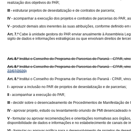
realização dos objetivos do PAR;
III -
estruturar projetos de desestatização e de contratos de parceria;
IV -
acompanhar a execução dos projetos e contratos de parcerias do PAR, a
V -
produzir demais atos inerentes às suas atribuições, conforme definido em
Art. 7.º
Cabe à unidade gestora do PAR enviar anualmente à Assembleia Legi
sigilo de dados e informações estratégicas ou que envolvam direitos de terce
Art. 8.º
Institui o Conselho do Programa de Parcerias do Paraná – CPAR, vinc
Art. 8.º
Institui o Conselho do Programa de Parcerias do Paraná – CPAR, vinc
22/07/2020)
Art. 8.º
Institui o Conselho do Programa de Parcerias do Paraná - CPAR, vinc
I -
aprovar a inclusão no PAR de projetos de desestatização e de parcerias;
II -
acompanhar a execução do PAR;
III -
decidir sobre o desencadeamento de Procedimentos de Manifestação de In
IV -
aprovar projeto, estudo ou levantamento oriundo de PMI desencadeado no
V -
formular ou aprovar recomendações e orientações normativas aos órgãos, 
disponibilidade de dados e informações e no estabelecimento de canais de int
VI -
formular ou aprovar política para o desenvolvimento de projetos de desest