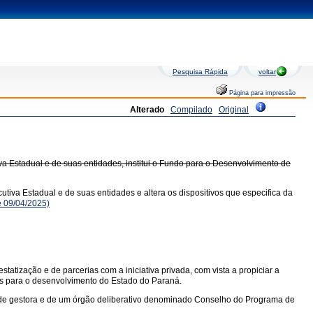
Pesquisa Rápida
voltar
Página para impressão
Alterado
Compilado
Original
a Estadual e de suas entidades, institui o Fundo para o Desenvolvimento de
tiva Estadual e de suas entidades e altera os dispositivos que especifica da
 09/04/2025)
atização e de parcerias com a iniciativa privada, com vista a propiciar a
tos para o desenvolvimento do Estado do Paraná.
dade gestora e de um órgão deliberativo denominado Conselho do Programa de