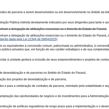
ontratos de parceria a serem desenvolvidos ou em desenvolvimento no âmbito da Adm
stração Pública indireta devidamente indicados por seus dirigentes para tanto e a
ponham a delegação de atribuições essenciais ou o fomento do Estado do Paraná.
ponham a delegação de atribuições essenciais ou o fomento do Estado do Paraná, 
dação dada pela Lei 22344 de 09/04/2025)
ais ou equivalentes à concessão comum, patrocinada ou administrativa, à concessão 
 público-privados que, em função de seu caráter estratégico e de sua complexidad
icitar à unidade gestora a inclusão de seus empreendimentos e projetos de contra
de desestatização e de parcerias no âmbito do Estado do Paraná;
ação dos projetos de desestatização e de parceria;
tos e para a celebração de contratos de parceria, orientado pela estabilidade e se
 ampliação das oportunidades de negócio e de investimentos para a Administração P
onstrução de políticas regulatórias de longo prazo para a implementação e o dese