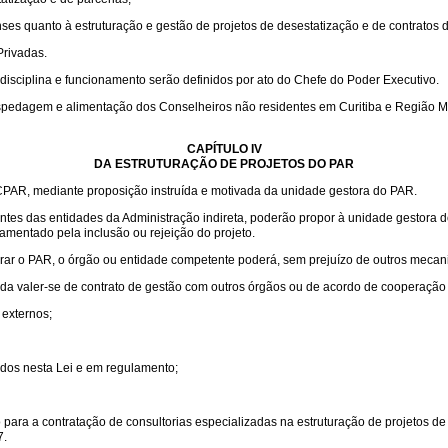
ses quanto à estruturação e gestão de projetos de desestatização e de contratos d
Privadas.
isciplina e funcionamento serão definidos por ato do Chefe do Poder Executivo.
spedagem e alimentação dos Conselheiros não residentes em Curitiba e Região Met
CAPÍTULO IV
DA ESTRUTURAÇÃO DE PROJETOS DO PAR
PAR, mediante proposição instruída e motivada da unidade gestora do PAR.
gentes das entidades da Administração indireta, poderão propor à unidade gestora
mentado pela inclusão ou rejeição do projeto.
rar o PAR, o órgão ou entidade competente poderá, sem prejuízo de outros mecani
inda valer-se de contrato de gestão com outros órgãos ou de acordo de cooperação
externos;
idos nesta Lei e em regulamento;
para a contratação de consultorias especializadas na estruturação de projetos de
7.