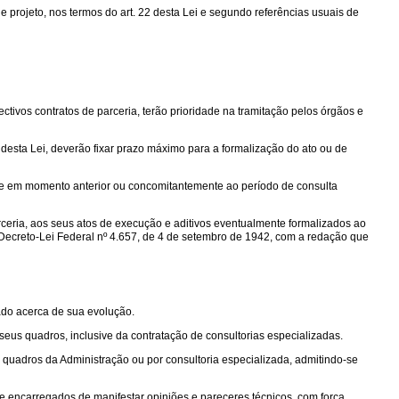
 projeto, nos termos do art. 22 desta Lei e segundo referências usuais de
tivos contratos de parceria, terão prioridade na tramitação pelos órgãos e
desta Lei, deverão fixar prazo máximo para a formalização do ato ou de
ive em momento anterior ou concomitantemente ao período de consulta
ceria, aos seus atos de execução e aditivos eventualmente formalizados ao
Decreto-Lei Federal nº 4.657, de 4 de setembro de 1942, com a redação que
ado acerca de sua evolução.
seus quadros, inclusive da contratação de consultorias especializadas.
 quadros da Administração ou por consultoria especializada, admitindo-se
 e encarregados de manifestar opiniões e pareceres técnicos, com força