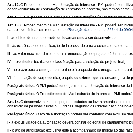
Art. 12.
O Procedimento de Manifestação de Interesse - PMI poderá ser utiliza
desenvolvimento de contratação de contratos de parceria, nos termos desta L
Art. 13.
O PMI poderá ser iniciado pela Administração Pública interessada m
Art. 13.
O Procedimento de Manifestação de Interesse - PMI poderá ser inici
daquelas definidas em regulamento:
(Redação dada pela Lei 22344 de 09/04
I -
ao objeto do projeto, estudo ou levantamento a ser desenvolvido;
II -
às exigências de qualificação do interessado para a outorga do ato de aut
III -
ao valor máximo admitido para a remuneração do projeto e à forma de res
IV -
aos critérios técnicos de classificação para a seleção do projeto final;
V -
ao prazo para a entrega do trabalho e à proposta de cronograma de reuniõ
VI -
à indicação do corpo técnico, próprio ou externo, que se encarregará de 
Parágrafo único.
O PMI poderá ter origem em manifestação de interesse da in
Parágrafo único.
O Procedimento de Manifestação de Interesse - PMI poderá t
Art. 14.
O desenvolvimento dos projetos, estudos ou levantamentos pelo inter
consórcio de pessoas físicas ou jurídicas, segundo os critérios definidos no 
Parágrafo único.
O ato de autorização poderá ser conferido com exclusivida
I -
a exclusividade da autorização deverá constar do edital de chamamento pú
II -
o ato de autorização exclusiva esteja acompanhado da indicação das razões 