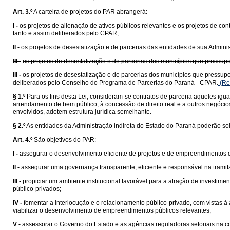
Art. 3.º
A carteira de projetos do PAR abrangerá:
I -
os projetos de alienação de ativos públicos relevantes e os projetos de c
tanto e assim deliberados pelo CPAR;
II -
os projetos de desestatização e de parcerias das entidades de sua Admini
III -
os projetos de desestatização e de parcerias dos municípios que pressu
III -
os projetos de desestatização e de parcerias dos municípios que pressu
deliberados pelo Conselho do Programa de Parcerias do Paraná - CPAR.
(Re
§ 1.º
Para os fins desta Lei, consideram-se contratos de parceria aqueles igu
arrendamento de bem público, à concessão de direito real e a outros negócios
envolvidos, adotem estrutura jurídica semelhante.
§ 2.º
As entidades da Administração indireta do Estado do Paraná poderão sol
Art. 4.º
São objetivos do PAR:
I -
assegurar o desenvolvimento eficiente de projetos e de empreendimentos 
II -
assegurar uma governança transparente, eficiente e responsável na tramit
III -
propiciar um ambiente institucional favorável para a atração de investimen
público-privados;
IV -
fomentar a interlocução e o relacionamento público-privado, com vistas à
viabilizar o desenvolvimento de empreendimentos públicos relevantes;
V -
assessorar o Governo do Estado e as agências reguladoras setoriais na c