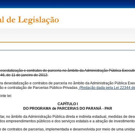
estatização e contratos de parceria no âmbito da Administração Pública Executiv
.046, de 11 de janeiro de 2012.
 desestatização e contratos de parceria no âmbito da Administração Pública Execu
ção e contratação de Parcerias Público-Privadas.
(Redação dada pela Lei 22344 de
nte lei:
CAPÍTULO I
DO PROGRAMA de PARCERIAS DO PARANÁ - PAR
, no âmbito da Administração Pública direta e indireta estadual, medidas de desest
e dos empreendimentos públicos e dos serviços estatais e a atração de investimen
o e de contratos de parcerias, implementada e desenvolvida por meio de uma uni