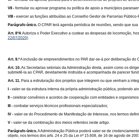
VII -
formular ou aprovar programa ou política de apoio a municípios paranaen
VIII -
exercer as funções atribuídas ao Conselho Gestor de Parcerias Público-
Parágrafo único.
O CPAR terá agenda periódica de reuniões, sendo que sua d
Art. 8ºA
Autoriza o Poder Executivo a custear as despesas de locomoção, ho
22/07/2020)
Art. 9.º
A inclusão de empreendimentos no PAR dar-se-á por deliberação do C
Art. 10.
As Secretarias setoriais da Administração direta, assim como os diri
submetê-la ao CPAR, devidamente instruída e acompanhada de parecer funda
Art. 11.
Para a estruturação dos projetos que integrem ou que venham a integ
I -
valer-se da estrutura interna da própria administração pública, podendo a
II -
celebrar convênios e acordos de cooperação com entidades e organismos 
III -
contratar serviços técnicos profissionais especializados;
IV -
valer-se do Procedimento de Manifestação de Interesse, nos termos defin
V -
valer-se da combinação dos meios referidos neste artigo.
Parágrafo único.
A Administração Pública poderá valer-se de credenciamento 
objeto, nos termos dos arts. 24 e 25 da Lei nº 15.608, de 16 de agosto de 200