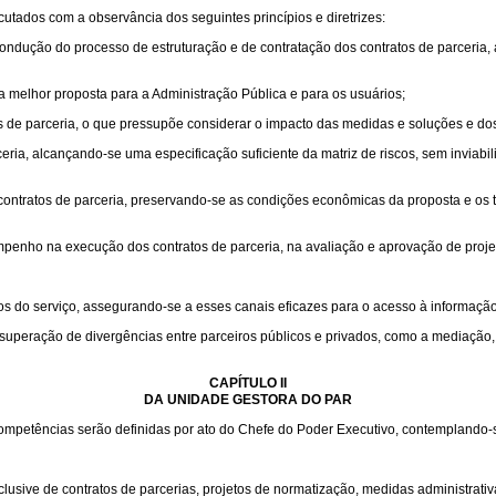
utados com a observância dos seguintes princípios e diretrizes:
ndução do processo de estruturação e de contratação dos contratos de parceria, 
 a melhor proposta para a Administração Pública e para os usuários;
os de parceria, o que pressupõe considerar o impacto das medidas e soluções e do
ia, alcançando-se uma especificação suficiente da matriz de riscos, sem inviabil
s contratos de parceria, preservando-se as condições econômicas da proposta e os
penho na execução dos contratos de parceria, na avaliação e aprovação de projeto
os do serviço, assegurando-se a esses canais eficazes para o acesso à informaçã
superação de divergências entre parceiros públicos e privados, como a mediação, 
CAPÍTULO II
DA UNIDADE GESTORA DO PAR
mpetências serão definidas por ato do Chefe do Poder Executivo, contemplando-se
sive de contratos de parcerias, projetos de normatização, medidas administrativas