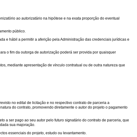
izatório ao autorizatário na hipótese e na exata proporção do eventual
mamento público.
 e hábil a permitir a aferição pela Administração das credenciais jurídicas e
ara o fim da outorga de autorização poderá ser provida por quaisquer
ntos, mediante apresentação de vínculo contratual ou de outra natureza que
isto no edital de licitação e no respectivo contrato de parceria a
sinatura do contrato, promovendo diretamente o autor do projeto o pagamento
to a ser pago ao seu autor pelo futuro signatário do contrato de parceria, que
edada sua majoração.
ctos essenciais do projeto, estudo ou levantamento.