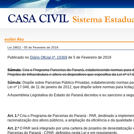
exibir Ato
Lei 19811 - 05 de Fevereiro de 2019
Publicado no
Diário Oficial nº. 10369
de 5 de Fevereiro de 2019
Súmula:
Cria o Programa Parcerias do Paraná, estabelecendo normas para des
Projetos de Infraestrutura e altera os dispositivos que especifica da Lei nº 17
Súmula:
Dispõe sobre Parcerias Público-Privadas, estabelecendo normas para
Lei nº 17.046, de 11 de janeiro de 2012, que dispõe sobre normas para licita
A Assembleia Legislativa do Estado do Paraná decretou e eu sanciono a segui
Art. 1.º
Cria o Programa de Parcerias do Paraná - PAR, destinado a implementar
racionalização dos ativos públicos, a ampliação da eficiência e da qualidad
Art. 2.º
O PAR será integrado por uma carteira de projetos de desestatizaçã
Parcerias do Paraná - CPAR, definidos nesta Lei e em regulamento.