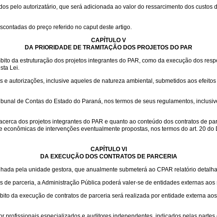
 pelo autorizatário, que será adicionada ao valor do ressarcimento dos custos de
scontadas do preço referido no caput deste artigo.
CAPÍTULO V
DA PRIORIDADE DE TRAMITAÇÃO DOS PROJETOS DO PAR
mbito da estruturação dos projetos integrantes do PAR, como da execução dos respec
sta Lei.
 e autorizações, inclusive aqueles de natureza ambiental, submetidos aos efeitos 
ribunal de Contas do Estado do Paraná, nos termos de seus regulamentos, inclus
acerca dos projetos integrantes do PAR e quanto ao conteúdo dos contratos de par
e econômicas de intervenções eventualmente propostas, nos termos do art. 20 do 
CAPÍTULO VI
DA EXECUÇÃO DOS CONTRATOS DE PARCERIA
nhada pela unidade gestora, que anualmente submeterá ao CPAR relatório detalh
os de parceria, a Administração Pública poderá valer-se de entidades externas aos 
to da execução de contratos de parceria será realizada por entidade externa aos
r profissionais especializados e auditores independentes, indicados pelas partes