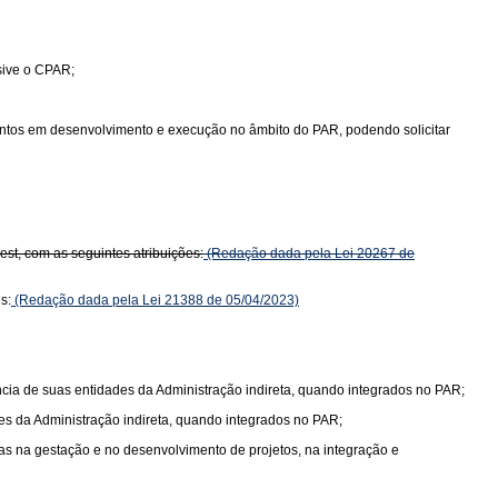
sive o CPAR;
ntos em desenvolvimento e execução no âmbito do PAR, podendo solicitar
st, com as seguintes atribuições:
(Redação dada pela Lei 20267 de
s:
(Redação dada pela Lei 21388 de 05/04/2023)
ia de suas entidades da Administração indireta, quando integrados no PAR;
s da Administração indireta, quando integrados no PAR;
as na gestação e no desenvolvimento de projetos, na integração e