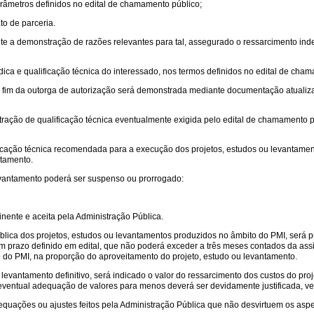
arâmetros definidos no edital de chamamento público;
to de parceria.
te a demonstração de razões relevantes para tal, assegurado o ressarcimento inden
dica e qualificação técnica do interessado, nos termos definidos no edital de cha
 o fim da outorga de autorização será demonstrada mediante documentação atualizada
ração de qualificação técnica eventualmente exigida pelo edital de chamamento p
alificação técnica recomendada para a execução dos projetos, estudos ou levantame
ntamento.
levantamento poderá ser suspenso ou prorrogado:
inente e aceita pela Administração Pública.
lica dos projetos, estudos ou levantamentos produzidos no âmbito do PMI, será prev
um prazo definido em edital, que não poderá exceder a três meses contados da as
o do PMI, na proporção do aproveitamento do projeto, estudo ou levantamento.
evantamento definitivo, será indicado o valor do ressarcimento dos custos do proje
eventual adequação de valores para menos deverá ser devidamente justificada, v
equações ou ajustes feitos pela Administração Pública que não desvirtuem os aspe