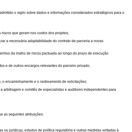
admitido o sigilo sobre dados e informações considerados estratégicos para o
s riscos que geram nos custos dos projetos;
izar a necessária adaptabilidade do contrato de parceria a novas
 termos da matriz de riscos pactuada ao longo do prazo de execução
s e de outros encargos relevantes do parceiro privado;
o, o encaminhamento e o rastreamento de solicitações;
a arbitragem e comitês de especialistas e auditores independentes para
 as seguintes atribuições:
 ou jurídicas, estudos de política regulatória e outras medidas voltadas à