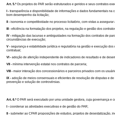
Art. 5.º
Os projetos do PAR serão estruturados e geridos e seus contratos exec
I -
transparência e disponibilidade de informações e dados fundamentais na co
bom desempenho da licitação;
II -
isonomia e competitividade no processo licitatório, com vistas a assegurar
III -
eficiência na formatação dos projetos, na regulação e gestão dos contrat
IV -
mitigação das lacunas e ambiguidades na formação dos contratos de parcer
circunstâncias de execução;
V -
segurança e estabilidade jurídica e regulatória na gestão e execução do
contratual;
VI -
adoção de aferição independente de indicadores de resultado e de desem
VII -
mínima intervenção estatal nos contratos de parceria;
VIII -
maior interação dos concessionários e parceiros privados com os usuári
IX -
adoção de meios consensuais e eficientes de resolução de disputas e de 
prevenção e solução de controvérsias.
Art. 6.º
O PAR será executado por uma unidade gestora, cuja governança e co
I -
coordenar as atividades executivas e de gestão do PAR;
II -
submeter ao CPAR proposições de estudos, projetos de desestatização, inclu