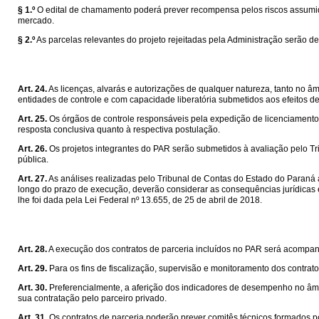
§ 1.º
O edital de chamamento poderá prever recompensa pelos riscos assumidos
mercado.
§ 2.º
As parcelas relevantes do projeto rejeitadas pela Administração serão de
Art. 24.
As licenças, alvarás e autorizações de qualquer natureza, tanto no â
entidades de controle e com capacidade liberatória submetidos aos efeitos de
Art. 25.
Os órgãos de controle responsáveis pela expedição de licenciamentos
resposta conclusiva quanto à respectiva postulação.
Art. 26.
Os projetos integrantes do PAR serão submetidos à avaliação pelo T
pública.
Art. 27.
As análises realizadas pelo Tribunal de Contas do Estado do Paraná 
longo do prazo de execução, deverão considerar as consequências jurídicas 
lhe foi dada pela Lei Federal nº 13.655, de 25 de abril de 2018.
Art. 28.
A execução dos contratos de parceria incluídos no PAR será acompa
Art. 29.
Para os fins de fiscalização, supervisão e monitoramento dos contrat
Art. 30.
Preferencialmente, a aferição dos indicadores de desempenho no âmbi
sua contratação pelo parceiro privado.
Art. 31.
Os contratos de parceria poderão prever comitês técnicos formados po