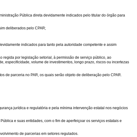
inistração Pública direta devidamente indicados pelo titular do órgão para
ssim deliberados pelo CPAR;
devidamente indicados para tanto pela autoridade competente e assim
regida por legislação setorial, à permissão de serviço público, ao
e, especificidade, volume de investimentos, longo prazo, riscos ou incertezas
tos de parceria no PAR, os quais serão objeto de deliberação pelo CPAR.
gurança jurídica e regulatória e pela mínima intervenção estatal nos negócios
ública e suas entidades, com o fim de aperfeiçoar os serviços estatais e
nvolvimento de parcerias em setores regulados.