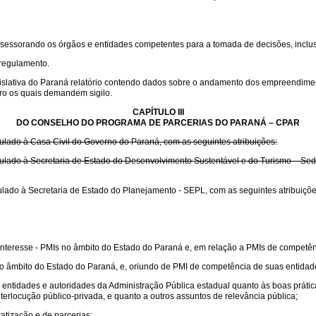
ssessorando os órgãos e entidades competentes para a tomada de decisões, inclu
 regulamento.
slativa do Paraná relatório contendo dados sobre o andamento dos empreendime
iro os quais demandem sigilo.
CAPÍTULO III
DO CONSELHO DO PROGRAMA DE PARCERIAS DO PARANÁ – CPAR
ulado à Casa Civil do Governo do Paraná, com as seguintes atribuições:
ulado à Secretaria de Estado do Desenvolvimento Sustentável e do Turismo – Sede
ulado à Secretaria de Estado do Planejamento - SEPL, com as seguintes atribuiçõe
teresse - PMIs no âmbito do Estado do Paraná e, em relação a PMIs de competênc
 âmbito do Estado do Paraná, e, oriundo de PMI de competência de suas entidade
entidades e autoridades da Administração Pública estadual quanto às boas prátic
erlocução público-privada, e quanto a outros assuntos de relevância pública;
atização e de parcerias;