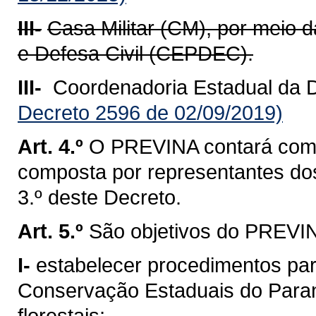
III-
Casa Militar (CM), por meio 
e Defesa Civil (CEPDEC).
III-
Coordenadoria Estadual da De
Decreto 2596 de 02/09/2019)
Art. 4.º
O PREVINA contará com
composta por representantes do
3.º deste Decreto.
Art. 5.º
São objetivos do PREVI
I-
estabelecer procedimentos pa
Conservação Estaduais do Paran
florestais;