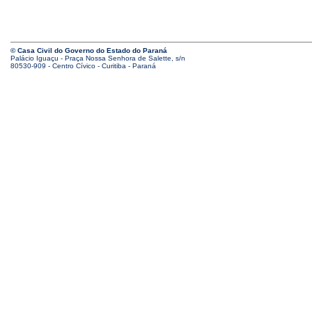
© Casa Civil do Governo do Estado do Paraná
Palácio Iguaçu - Praça Nossa Senhora de Salette, s/n
80530-909 - Centro Cívico - Curitiba - Paraná