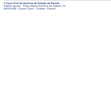
© Casa Civil do Governo do Estado do Paraná
Palácio Iguaçu - Praça Nossa Senhora de Salette, s/n
80530-909 - Centro Cívico - Curitiba - Paraná