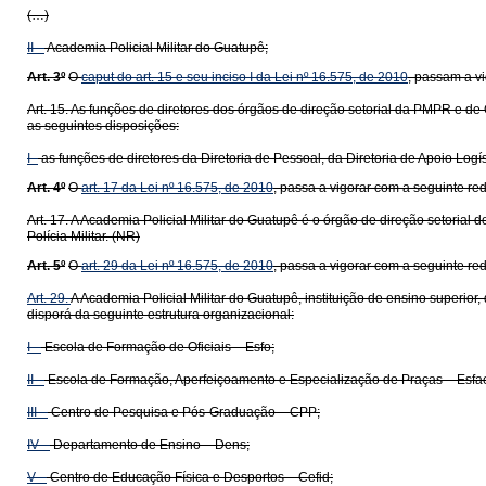
(…)
II –
Academia Policial Militar do Guatupê;
Art. 3º
O
caput do art. 15 e seu inciso I da Lei nº 16.575, de 2010
, passam a v
Art. 15. As funções de diretores dos órgãos de direção setorial da PMPR e de
as seguintes disposições:
I -
as funções de diretores da Diretoria de Pessoal, da Diretoria de Apoio Log
Art. 4º
O
art. 17 da Lei nº 16.575, de 2010
, passa a vigorar com a seguinte re
Art. 17. A Academia Policial Militar do Guatupê é o órgão de direção setoria
Polícia Militar. (NR)
Art. 5º
O
art. 29 da Lei nº 16.575, de 2010
, passa a vigorar com a seguinte re
Art.
29
.
A Academia Policial Militar do Guatupê, instituição de ensino superior
disporá da seguinte estrutura organizacional:
I –
Escola de Formação de Oficiais – Esfo;
II –
Escola de Formação, Aperfeiçoamento e Especialização de Praças – Esfa
III –
Centro de Pesquisa e Pós-Graduação – CPP;
IV –
Departamento de Ensino – Dens;
V –
Centro de Educação Física e Desportos – Cefid;