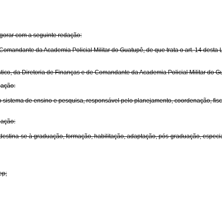
igorar com a seguinte redação:
 Comandante da Academia Policial Militar do Guatupê, de que trata o art. 14 desta
ístico, da Diretoria de Finanças e de Comandante da Academia Policial Militar do
dação:
l do sistema de ensino e pesquisa, responsável pelo planejamento, coordenação, fi
dação:
, destina-se à graduação, formação, habilitação, adaptação, pós-graduação, especial
ep;