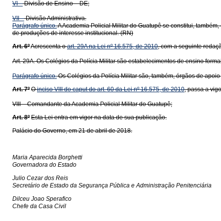
VI –
Divisão de Ensino – DE;
VII –
Divisão Administrativa.
Parágrafo único.
A Academia Policial Militar do Guatupê se constitui, também,
de produções de interesse institucional. (RN)
Art. 6º
Acrescenta o
art. 29A na Lei nº 16.575, de 2010
, com a seguinte redaç
Art. 29A. Os Colégios da Polícia Militar são estabelecimentos de ensino form
Parágrafo único.
Os Colégios da Polícia Militar são, também, órgãos de apoio 
Art. 7º
O
inciso VIII do caput do art. 60 da Lei nº 16.575, de 2010
, passa a vig
VIII – Comandante da Academia Policial Militar do Guatupê;
Art. 8º
Esta Lei entra em vigor na data de sua publicação.
Palácio do Governo, em 21 de abril de 2018.
Maria Aparecida Borghetti
Governadora do Estado
Julio Cezar dos Reis
Secretário de Estado da Segurança Pública e Administração Penitenciária
Dilceu Joao Sperafico
Chefe da Casa Civil