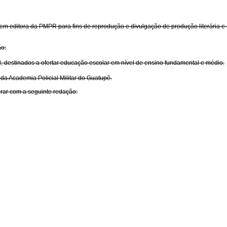
 em editora da PMPR para fins de reprodução e divulgação de produção literária e 
ão:
al, destinados a ofertar educação escolar em nível de ensino fundamental e médio.
da Academia Policial Militar do Guatupê.
orar com a seguinte redação: