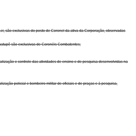
 Lei, são exclusivas do posto de Coronel da ativa da Corporação, observadas
 Guatupê são exclusivas de Coronéis Combatentes;
scalização e controle das atividades de ensino e de pesquisa desenvolvidas na
ização policial e bombeiro militar de oficiais e de praças e à pesquisa,