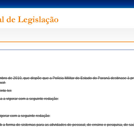
tembro de 2010, que dispõe que a Polícia Militar do Estado do Paraná destinase à p
ual.
nte lei:
sa a vigorar com a seguinte redação:
igorar com a seguinte redação:
 sob a forma de sistemas para as atividades de pessoal, de ensino e pesquisa, de s