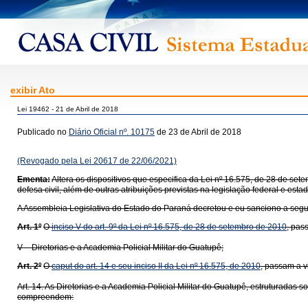
exibir Ato
Lei 19462 - 21 de Abril de 2018
Publicado no
Diário Oficial nº. 10175
de 23 de Abril de 2018
(Revogado pela Lei 20617 de 22/06/2021)
Ementa:
Altera os dispositivos que especifica da Lei nº 16.575, de 28 de se
defesa civil, além de outras atribuições previstas na legislação federal e estad
A Assembleia Legislativa do Estado do Paraná decretou e eu sanciono a segui
Art. 1º
O
inciso V do art. 9º da Lei nº 16.575, de 28 de setembro de 2010
, pas
V – Diretorias e a Academia Policial Militar do Guatupê;
Art. 2º
O
caput do art. 14 e seu inciso II da Lei nº 16.575, de 2010
, passam a v
Art. 14. As Diretorias e a Academia Policial Militar do Guatupê, estruturadas
compreendem: