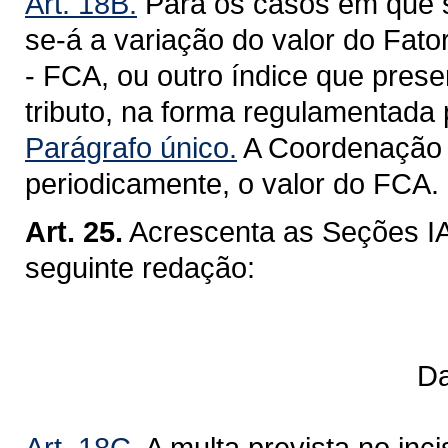
Art. 18B.
Para os casos em que se 
se-á a variação do valor do Fat
- FCA, ou outro índice que pres
tributo, na forma regulamentada 
Parágrafo único.
A Coordenação d
periodicamente, o valor do FCA.
Art. 25.
Acrescenta as Seções IA
seguinte redação:
Da Redução d
Art. 18C.
A multa prevista no inci