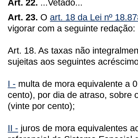
Art. 22.
...Vetado...
Art. 23.
O
art. 18 da Lei nº 18.
vigorar com a seguinte redação:
Art. 18. As taxas não integralme
sujeitas aos seguintes acréscimo
I -
multa de mora equivalente a 0,
cento), por dia de atraso, sobre o
(vinte por cento);
II -
juros de mora equivalentes ao