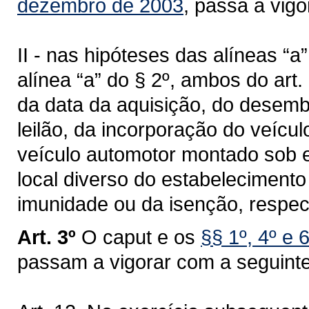
dezembro de 2003
, passa a vig
II - nas hipóteses das alíneas “a”, 
alínea “a” do § 2º, ambos do art. 
da data da aquisição, do desem
leilão, da incorporação do veícu
veículo automotor montado sob 
local diverso do estabelecimento
imunidade ou da isenção, respec
Art. 3º
O caput e os
§§ 1º, 4º e 
passam a vigorar com a seguint