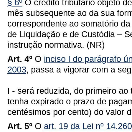
§ 6º
O crédito tributário objeto d
mês subsequente ao da sua forma
correspondente ao somatório da 
de Liquidação e de Custódia – Se
instrução normativa. (NR)
Art. 4º
O
inciso I do parágrafo ún
2003
, passa a vigorar com a seg
I - será reduzida, do primeiro ao
tenha expirado o prazo de pagame
centésimos por cento) do valor d
Art. 5º
O
art. 19 da Lei nº 14.26