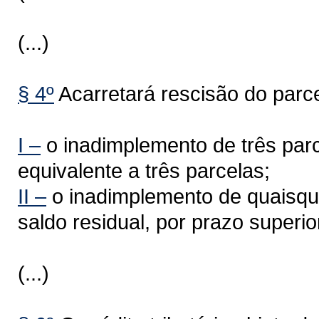
(...)
§ 4º
Acarretará rescisão do parc
I –
o inadimplemento de três parc
equivalente a três parcelas;
II –
o inadimplemento de quaisque
saldo residual, por prazo superio
(...)