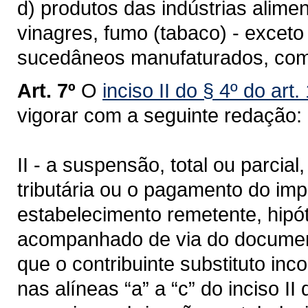
d) produtos das indústrias alimen
vinagres, fumo (tabaco) - exceto
sucedâneos manufaturados, co
Art. 7º
O
inciso II do § 4º do art
vigorar com a seguinte redação:
II - a suspensão, total ou parcia
tributária ou o pagamento do im
estabelecimento remetente, hipó
acompanhado de via do document
que o contribuinte substituto in
nas alíneas “a” a “c” do inciso II