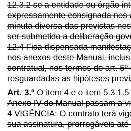
12.3.2 se a entidade ou órgão int
expressamente consignada nos aut
minuta diversa das previstas ne
ser submetido a deliberação gov
12.4 Fica dispensada manifestaç
nos anexos deste Manual, inclus
contratual, nos termos do art. 5
resguardadas as hipóteses previs
Art. 3.º
O item 4 e o item 5.3.1.5
Anexo IV do Manual passam a vi
4 VIGÊNCIA: O contrato terá vig
sua assinatura, prorrogáveis até 