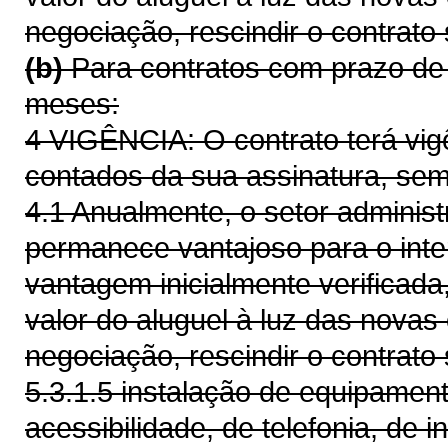
negociação, rescindir o contrato
(b)
Para contratos com prazo de v
meses:
4 VIGÊNCIA: O contrato terá vig
contados da sua assinatura, sem
4.1 Anualmente, o setor administr
permanece vantajoso para o inte
vantagem inicialmente verificada
valor do aluguel à luz das novas
negociação, rescindir o contrato
5.3.1.5 instalação de equipamen
acessibilidade, de telefonia, de 