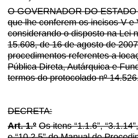
O GOVERNADOR DO ESTADO DO 
que lhe conferem os incisos V e V
considerando o disposto na Lei n
15.608, de 16 de agosto de 2007,
procedimentos referentes a loca
Pública Direta, Autárquica e Fu
termos do protocolado nº 14.526
DECRETA:
Art. 1.º
Os itens “1.1.6”, “3.1.14”,
e “10.2.5” do Manual de Proced