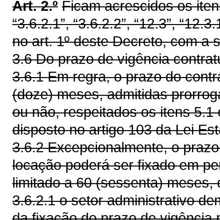
Art. 2.º
Ficam acrescidos os itens
“3.6.2.1”, “3.6.2.2”, “12.3”, “12.3
no art. 1º deste Decreto, com a 
3.6 Do prazo de vigência contrat
3.6.1 Em regra, o prazo do contr
(doze) meses, admitidas prorrog
ou não, respeitados os itens 5.
disposto no artigo 103 da Lei Es
3.6.2 Excepcionalmente, o prazo 
locação poderá ser fixado em pe
limitado a 60 (sessenta) meses,
3.6.2.1 o setor administrativo d
da fixação do prazo de vigência 