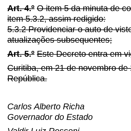
Art. 4.º
O item 5 da minuta de co
item 5.3.2, assim redigido:
5.3.2 Providenciar o auto de vis
atualizações subsequentes;
Art. 5.º
Este Decreto entra em vi
Curitiba, em 21 de novembro de 
República.
Carlos Alberto Richa
Governador do Estado
Valdir Luiz Rossoni