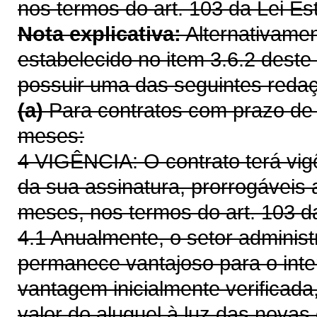
nos termos do art. 103 da Lei Es
Nota explicativa:
Alternativamen
estabelecido no item 3.6.2 deste
possuir uma das seguintes redaç
(a)
Para contratos com prazo de vi
meses:
4 VIGÊNCIA: O contrato terá vi
da sua assinatura, prorrogáveis a
meses, nos termos do art. 103 d
4.1 Anualmente, o setor administr
permanece vantajoso para o inte
vantagem inicialmente verificada
valor do aluguel à luz das novas