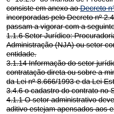
consiste em anexo ao
Decreto n
incorporadas pelo Decreto nº 2.
passam a vigorar com a seguint
1.1.6 Setor Jurídico: Procuradori
Administração (NJA) ou setor co
entidade.
3.1.14 Informação do setor juríd
contratação direta ou sobre a min
da Lei nº 8.666/1993 e da Lei Es
3.4.6 o cadastro do contrato no
4.1.1 O setor administrativo dev
aditivo estejam apensados aos ex