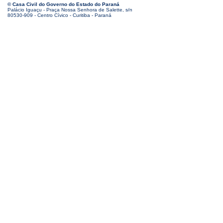
© Casa Civil do Governo do Estado do Paraná
Palácio Iguaçu - Praça Nossa Senhora de Salette, s/n
80530-909 - Centro Cívico - Curitiba - Paraná