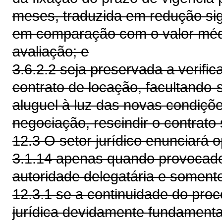
meses, traduzida em redução sign
em comparação com o valor méd
avaliação; e
3.6.2.2 seja preservada a verifi
contrato de locação, facultando-
aluguel à luz das novas condiçõ
negociação, rescindir o contrato
12.3 O setor jurídico enunciará o
3.1.14 apenas quando provocado
autoridade delegatária e soment
12.3.1 se a continuidade do pro
jurídica devidamente fundamentad