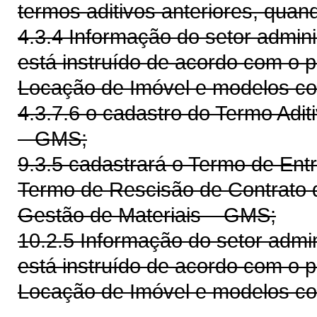
termos aditivos anteriores, quan
4.3.4 Informação do setor admini
está instruído de acordo com o
Locação de Imóvel e modelos co
4.3.7.6 o cadastro do Termo Adit
– GMS;
9.3.5 cadastrará o Termo de Entr
Termo de Rescisão de Contrato 
Gestão de Materiais – GMS;
10.2.5 Informação do setor admin
está instruído de acordo com o
Locação de Imóvel e modelos co