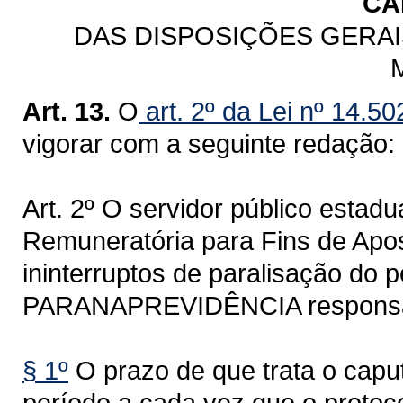
CA
DAS DISPOSIÇÕES GERAIS
Art. 13.
O
art. 2º da Lei nº 14.5
vigorar com a seguinte redação:
Art. 2º O servidor público estadu
Remuneratória para Fins de Apos
ininterruptos de paralisação do 
PARANAPREVIDÊNCIA responsável
§ 1º
O prazo de que trata o caput
período a cada vez que o protoc