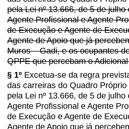
pela Lei nº 13.666, de 5 de julh
Agente Profissional e Agente Pro
de Execução e Agente de Execuç
Agente de Apoio que já percebem 
Muros – Gadi, e os ocupantes de
QPPE que percebam o Adicional d
§ 1º
Excetua-se da regra previst
das carreiras do Quadro Próprio 
pela Lei nº 13.666, de 5 de julh
Agente Profissional e Agente Pro
de Execução e Agente de Execuç
Agente de Apoio que já percebem