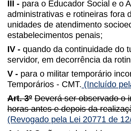
III -
para o Educador Social e o A
administrativas e rotineiras for
unidades de atendimento socioed
estabelecimentos penais;
IV -
quando da continuidade do tu
servidor, em decorrência da roti
V -
para o militar temporário inc
Temporários - CMT.
(Incluído pe
Art. 3º
Deverá ser observado o 
horas antes e depois da realizaç
(Revogado pela Lei 20771 de 12