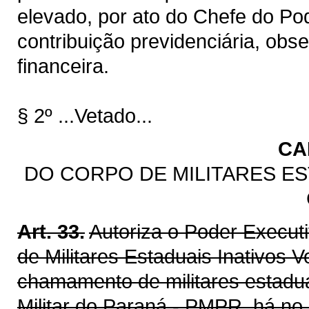
elevado, por ato do Chefe do Pod
contribuição previdenciária, obs
financeira.
§ 2º ...Vetado...
CA
DO CORPO DE MILITARES ES
Art. 33.
Autoriza o Poder Executivo
de Militares Estaduais Inativos 
chamamento de militares estadua
Militar do Paraná - PMPR, há no