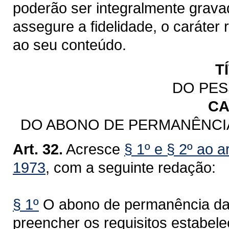
poderão ser integralmente grav
assegure a fidelidade, o caráter
ao seu conteúdo.
T
DO PES
CA
DO ABONO DE PERMANÊNCIA 
Art. 32.
Acresce
§ 1º e § 2º ao a
1973
, com a seguinte redação:
§ 1º
O abono de permanência da P
preencher os requisitos estabele