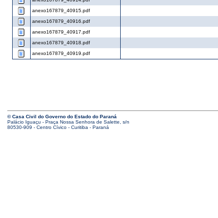
anexo167879_40915.pdf
anexo167879_40916.pdf
anexo167879_40917.pdf
anexo167879_40918.pdf
anexo167879_40919.pdf
© Casa Civil do Governo do Estado do Paraná
Palácio Iguaçu - Praça Nossa Senhora de Salette, s/n
80530-909 - Centro Cívico - Curitiba - Paraná