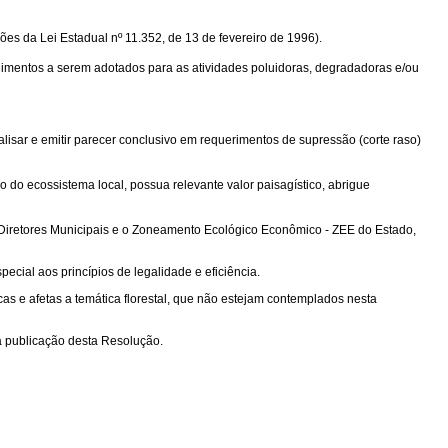
ões da Lei Estadual nº 11.352, de 13 de fevereiro de 1996).
dimentos a serem adotados para as atividades poluidoras, degradadoras e/ou
analisar e emitir parecer conclusivo em requerimentos de supressão (corte raso)
 do ecossistema local, possua relevante valor paisagístico, abrigue
 Diretores Municipais e o Zoneamento Ecológico Econômico - ZEE do Estado,
ecial aos princípios de legalidade e eficiência.
ficas e afetas a temática florestal, que não estejam contemplados nesta
da publicação desta Resolução.