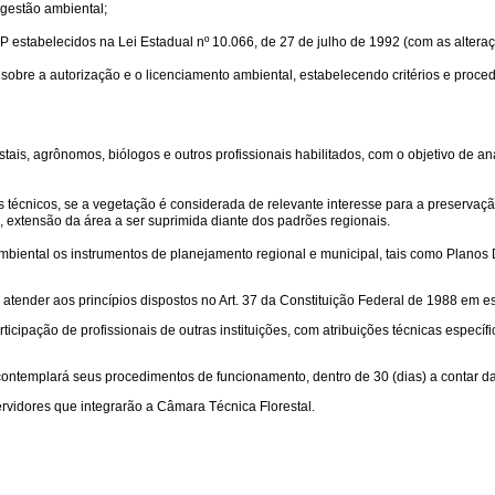
 gestão ambiental;
AP estabelecidos na Lei Estadual nº 10.066, de 27 de julho de 1992 (com as alteraç
bre a autorização e o licenciamento ambiental, estabelecendo critérios e proce
restais, agrônomos, biólogos e outros profissionais habilitados, com o objetivo de 
 técnicos, se a vegetação é considerada de relevante interesse para a preservação
 extensão da área a ser suprimida diante dos padrões regionais.
mbiental os instrumentos de planejamento regional e municipal, tais como Planos
atender aos princípios dispostos no Art. 37 da Constituição Federal de 1988 em esp
articipação de profissionais de outras instituições, com atribuições técnicas especí
 contemplará seus procedimentos de funcionamento, dentro de 30 (dias) a contar 
rvidores que integrarão a Câmara Técnica Florestal.