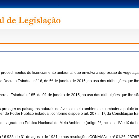
m procedimentos de licenciamento ambiental que envolva a supressão de vegetaçã
Decreto Estadual nº 16, de 5º de janeiro de 2015, no uso das atribuições que lhe
ecreto Estadual n° 85, de 01 de janeiro de 2015, no uso das atribuições que lhe s
roteger as paisagens naturais notáveis, o meio ambiente e combater a poluição e
ever do Poder Público Estadual, conforme dispõe o art. 207, § 1º, da Constituição E
nsagrado na Política Nacional do Meio Ambiente (artigo 2º, incisos I, IV e IX da L
 n.º 6.938, de 31 de agosto de 1981, e nas resoluções CONAMA de nº 01/86, 237/9