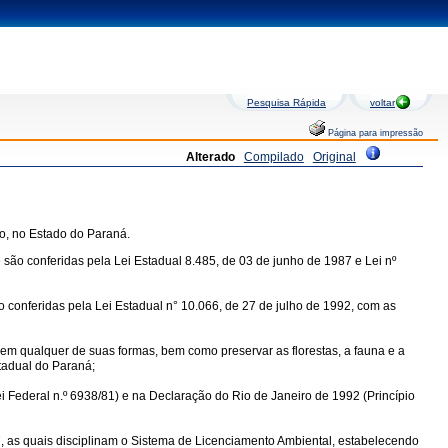
Pesquisa Rápida
voltar
Página para impressão
Alterado
Compilado
Original
o, no Estado do Paraná.
 são conferidas pela Lei Estadual 8.485, de 03 de junho de 1987 e Lei nº
ão conferidas pela Lei Estadual n° 10.066, de 27 de julho de 1992, com as
m qualquer de suas formas, bem como preservar as florestas, a fauna e a
stadual do Paraná;
ei Federal n.º 6938/81) e na Declaração do Rio de Janeiro de 1992 (Princípio
7, as quais disciplinam o Sistema de Licenciamento Ambiental, estabelecendo