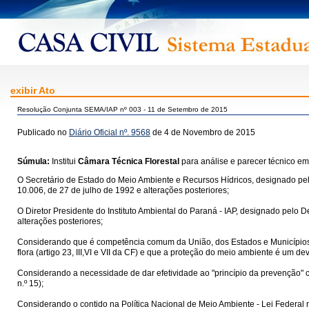
exibir Ato
Resolução Conjunta SEMA/IAP nº 003 - 11 de Setembro de 2015
Publicado no
Diário Oficial nº. 9568
de 4 de Novembro de 2015
Súmula:
Institui
Câmara Técnica Florestal
para análise e parecer técnico e
O Secretário de Estado do Meio Ambiente e Recursos Hídricos, designado pelo 
10.006, de 27 de julho de 1992 e alterações posteriores;
O Diretor Presidente do Instituto Ambiental do Paraná - IAP, designado pelo D
alterações posteriores;
Considerando que é competência comum da União, dos Estados e Municípios p
flora (artigo 23, III,VI e VII da CF) e que a proteção do meio ambiente é um d
Considerando a necessidade de dar efetividade ao "princípio da prevenção" co
n.º 15);
Considerando o contido na Política Nacional de Meio Ambiente - Lei Federal