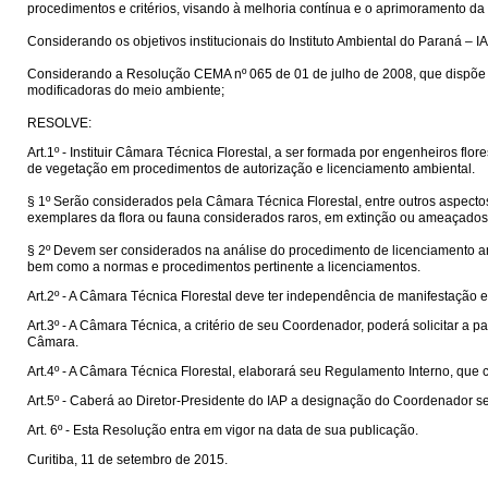
procedimentos e critérios, visando à melhoria contínua e o aprimoramento da
Considerando os objetivos institucionais do Instituto Ambiental do Paraná – I
Considerando a Resolução CEMA nº 065 de 01 de julho de 2008, que dispõe so
modificadoras do meio ambiente;
RESOLVE:
Art.1º - Instituir Câmara Técnica Florestal, a ser formada por engenheiros flo
de vegetação em procedimentos de autorização e licenciamento ambiental.
§ 1º Serão considerados pela Câmara Técnica Florestal, entre outros aspectos
exemplares da flora ou fauna considerados raros, em extinção ou ameaçados,
§ 2º Devem ser considerados na análise do procedimento de licenciamento a
bem como a normas e procedimentos pertinente a licenciamentos.
Art.2º - A Câmara Técnica Florestal deve ter independência de manifestação e 
Art.3º - A Câmara Técnica, a critério de seu Coordenador, poderá solicitar a p
Câmara.
Art.4º - A Câmara Técnica Florestal, elaborará seu Regulamento Interno, que
Art.5º - Caberá ao Diretor-Presidente do IAP a designação do Coordenador se
Art. 6º - Esta Resolução entra em vigor na data de sua publicação.
Curitiba, 11 de setembro de 2015.