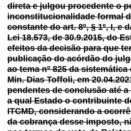
direta e julgou procedente o p
inconstitucionalidade formal d
constante do art.
8º, § 1º, I, e
Lei 18.573, de 30.9.2015, do 
efeitos da decisão para que ten
publicação do acórdão do julg
ao tema nº 825 da sistemática 
Min. Dias Toffoli, em 20.04.202
pendentes de conclusão até a 
a qual Estado o contribuinte 
ITCMD, considerando a ocorrênc
da cobrança desse imposto, n