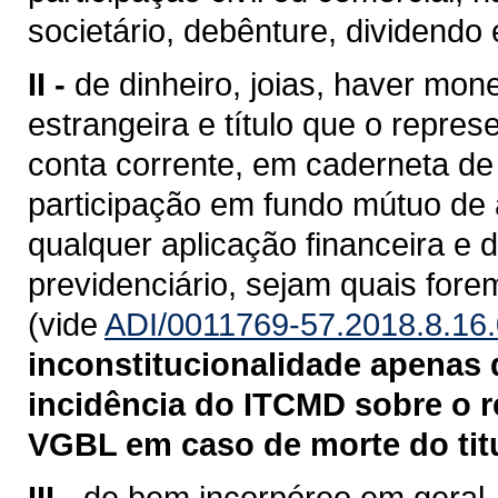
societário, debênture, dividendo 
II -
de dinheiro, joias, haver mo
estrangeira e título que o repre
conta corrente, em caderneta de
participação em fundo mútuo de a
qualquer aplicação financeira e 
previdenciário, sejam quais fore
(vide
ADI/0011769-57.2018.8.16
inconstitucionalidade apenas q
incidência do ITCMD sobre o r
VGBL em caso de morte do titu
III -
de bem incorpóreo em geral, i