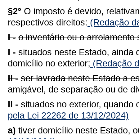
§2°
O imposto é devido, relativa
respectivos direitos:
(Redação da
I -
o inventário ou o arrolamento
I -
situados neste Estado, ainda 
domicílio no exterior;
(Redação da
II -
ser lavrada neste Estado a esc
amigável, de separação ou de di
II -
situados no exterior, quando 
pela Lei 22262 de 13/12/2024)
a)
tiver domicílio neste Estado, o