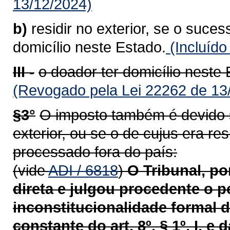
13/12/2024)
b)
residir no exterior, se o sucess
domicílio neste Estado.
(Incluído
III -
o doador ter domicílio neste 
(Revogado pela Lei 22262 de 13
§3°
O imposto também é devido se
exterior, ou se o de cujus era re
processado fora do país:
(vide
ADI / 6818
)
O Tribunal, p
direta e julgou procedente o p
inconstitucionalidade formal d
constante do art.
8º, § 1º, I, e