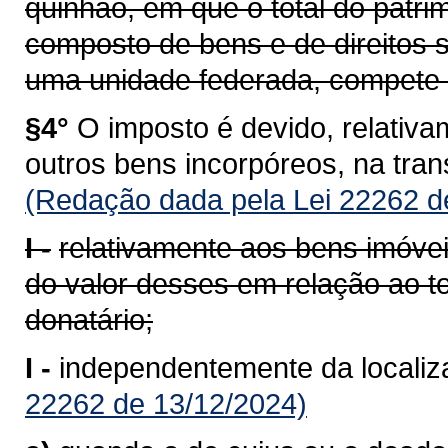
quinhão, em que o total do patrim
composto de bens e de direitos s
uma unidade federada, compete 
§4°
O imposto é devido, relativam
outros bens incorpóreos, na tra
(Redação dada pela Lei 22262 d
I -
relativamente aos bens imóvei
do valor desses em relação ao to
donatário;
I -
independentemente da localiz
22262 de 13/12/2024)