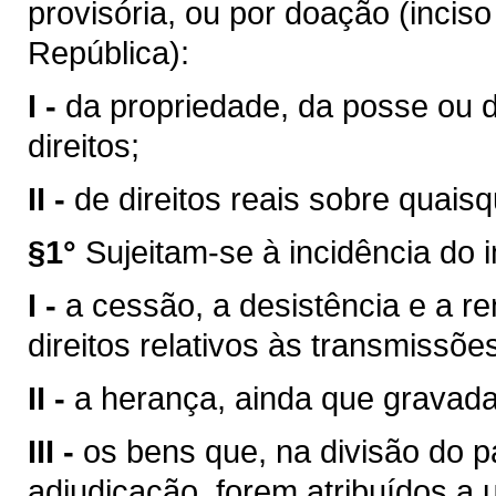
provisória, ou por doação (inciso
República):
I -
da propriedade, da posse ou 
direitos;
II -
de direitos reais sobre quais
§1°
Sujeitam-se à incidência do 
I -
a cessão, a desistência e a ren
direitos relativos às transmissões
II -
a herança, ainda que gravad
III -
os bens que, na divisão do p
adjudicação, forem atribuídos a