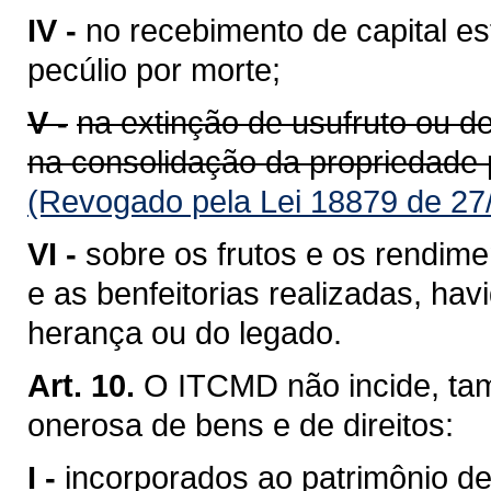
IV -
no recebimento de capital e
pecúlio por morte;
V -
na extinção de usufruto ou de 
na consolidação da propriedade 
(Revogado pela Lei 18879 de 27
VI -
sobre os frutos e os rendime
e as benfeitorias realizadas, ha
herança ou do legado.
Art. 10.
O ITCMD não incide, ta
onerosa de bens e de direitos:
I -
incorporados ao patrimônio de