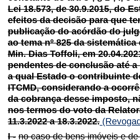
Lei 18.573, de 30.9.2015, do 
efeitos da decisão para que ten
publicação do acórdão do julg
ao tema nº 825 da sistemática 
Min. Dias Toffoli, em 20.04.202
pendentes de conclusão até a 
a qual Estado o contribuinte 
ITCMD, considerando a ocorrênc
da cobrança desse imposto, n
nos termos do voto da Relatora
11.3.2022 a 18.3.2022.
(Revogado
I -
no caso de bens imóveis e de d