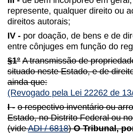
represente, qualquer direito ou 
direitos autorais;
IV -
por doação, de bens e de di
entre cônjuges em função do reg
§1°
A transmissão de propriedade
situado neste Estado, e de direito
ainda que:
(Revogado pela Lei 22262 de 13
I -
o respectivo inventário ou ar
Estado, no Distrito Federal ou no
(vide
ADI / 6818
)
O Tribunal, p