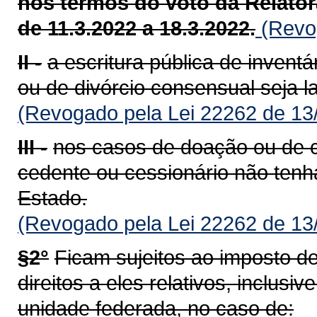
nos termos do voto da Relatora
de 11.3.2022 a 18.3.2022.
(Revog
II -
a escritura pública de inventá
ou de divórcio consensual seja 
(Revogado pela Lei 22262 de 13
III -
nos casos de doação ou de c
cedente ou cessionário não tenh
Estado.
(Revogado pela Lei 22262 de 13
§2°
Ficam sujeitos ao imposto de
direitos a eles relativos, inclus
unidade federada, no caso de: