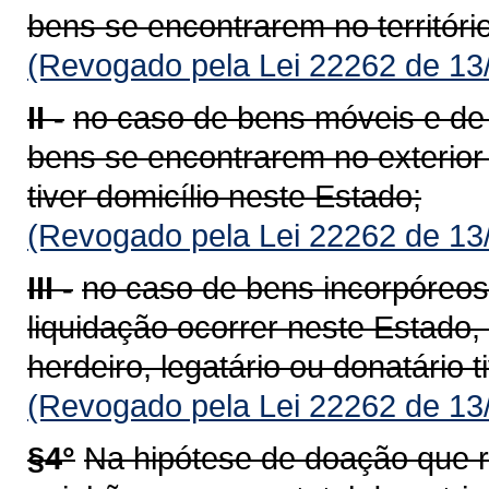
bens se encontrarem no territóri
(Revogado pela Lei 22262 de 13
II -
no caso de bens móveis e de d
bens se encontrarem no exterior 
tiver domicílio neste Estado;
(Revogado pela Lei 22262 de 13
III -
no caso de bens incorpóreos
liquidação ocorrer neste Estado,
herdeiro, legatário ou donatário t
(Revogado pela Lei 22262 de 13
§4°
Na hipótese de doação que 