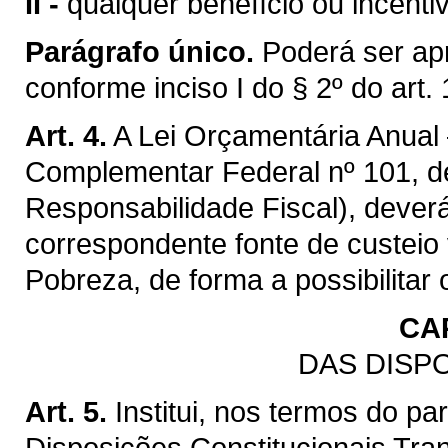
II -
qualquer benefício ou incentivo
Parágrafo único.
Poderá ser apr
conforme inciso I do § 2º do art.
Art. 4.
A Lei Orçamentária Anual –
Complementar Federal nº 101, de
Responsabilidade Fiscal), dever
correspondente fonte de custei
Pobreza, de forma a possibilita
CAP
DAS DISP
Art. 5.
Institui, nos termos do pa
Disposições Constitucionais Tran