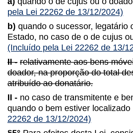
a)
quando o de cujus ou o doador
pela Lei 22262 de 13/12/2024)
b)
quando o sucessor, legatário o
Estado, no caso de o de cujus ou 
(Incluído pela Lei 22262 de 13/1
II -
relativamente aos bens móveis
doador, na proporção do total de
atribuído ao donatário.
II -
no caso de transmitente e bene
quando o bem estiver localizado
22262 de 13/12/2024)
§5°
Para efeitos desta Lei, consi