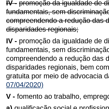
IV -
promoção da igualdade de di
fundamentais, sem discriminação
compreendendo a redução das de
disparidades regionais;
IV -
promoção da igualdade de di
fundamentais, sem discriminação
compreendendo a redução das de
disparidades regionais, bem como
gratuita por meio de advocacia d
07/04/2020)
V -
fomento ao trabalho, emprego
a)
qualificação social e profission