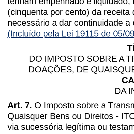
tenham empenhado e liquidado, 
(cinquenta por cento) da receita
necessário a dar continuidade a
(Incluído pela Lei 19115 de 05/0
T
DO IMPOSTO SOBRE A T
DOAÇÕES, DE QUAISQUE
CA
DA 
Art. 7.
O Imposto sobre a Trans
Quaisquer Bens ou Direitos - IT
via sucessória legítima ou testa