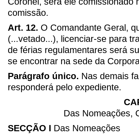
Coronel, será êle comissionado 
comissão.
Art. 12.
O Comandante Geral, qu
(...vetado...), licenciar-se para
de férias regulamentares será su
se encontrar na sede da Corpor
Parágrafo único.
Nas demais fa
responderá pelo expediente.
CAP
Das Nomeações, Cl
SECÇÃO I
Das Nomeações