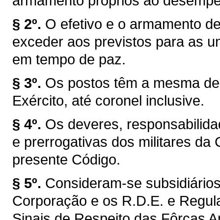
armamento próprios ao desempen
§ 2º.
O efetivo e o armamento d
exceder aos previstos para as 
em tempo de paz.
§ 3º.
Os postos têm a mesma den
Exército, até coronel inclusive.
§ 4º.
Os deveres, responsabilida
e prerrogativas dos militares da
presente Código.
§ 5º.
Consideram-se subsidiário
Corporação e os R.D.E. e Regul
Sinais de Respeito das Fôrças 