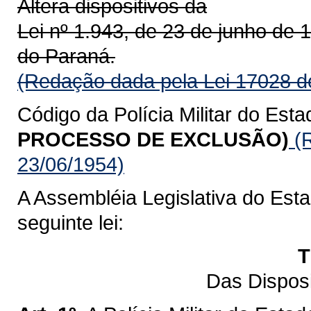
Altera dispositivos da
Lei nº 1.943, de 23 de junho de 1
do Paraná.
(Redação dada pela Lei 17028 d
Código da Polícia Militar do Esta
PROCESSO DE EXCLUSÃO)
(R
23/06/1954)
A Assembléia Legislativa do Est
seguinte lei:
T
Das Dispos