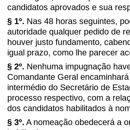
candidatos aprovados e sua respe
§ 1º.
Nas 48 horas seguintes, p
autoridade qualquer pedido de ret
houver justo fundamento, caben
igual prazo, como lhe parecer ace
§ 2º.
Nenhuma impugnação havend
Comandante Geral encaminhará 
intermédio do Secretário de Esta
processo respectivo, com a rel
dos candidatos habilitados à no
§ 3º.
A nomeação obedecerá a or