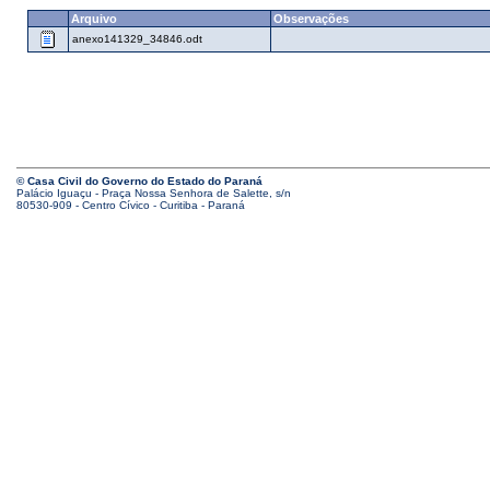
Arquivo
Observações
anexo141329_34846.odt
© Casa Civil do Governo do Estado do Paraná
Palácio Iguaçu - Praça Nossa Senhora de Salette, s/n
80530-909 - Centro Cívico - Curitiba - Paraná