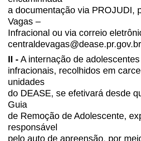
a documentação via PROJUDI, pa
Vagas –
Infracional ou via correio eletrôn
centraldevagas@dease.pr.gov.b
II -
A internação de adolescentes 
infracionais, recolhidos em carc
unidades
do DEASE, se efetivará desde q
Guia
de Remoção de Adolescente, expe
responsável
pelo auto de apreensão, por meio