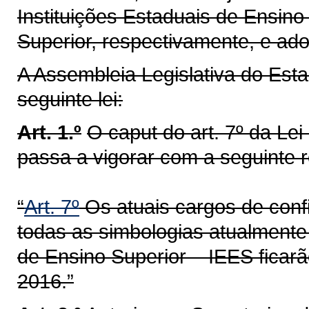
Instituições Estaduais de Ensino
Superior, respectivamente, e ado
A Assembleia Legislativa do Est
seguinte lei:
Art. 1.º
O caput do art. 7º da Le
passa a vigorar com a seguinte 
“
Art. 7º
Os atuais cargos de confi
todas as simbologias atualmente 
de Ensino Superior – IEES ficar
2016.”