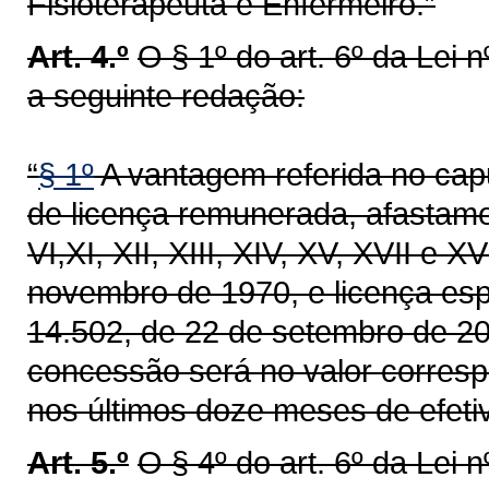
Fisioterapeuta e Enfermeiro.”
Art. 4.º
O § 1º do art. 6º da Lei 
a seguinte redação:
“
§ 1º
A vantagem referida no capu
de licença remunerada, afastamento
VI,XI, XII, XIII, XIV, XV, XVII e X
novembro de 1970, e licença espe
14.502, de 22 de setembro de 20
concessão será no valor corres
nos últimos doze meses de efetiv
Art. 5.º
O § 4º do art. 6º da Lei 