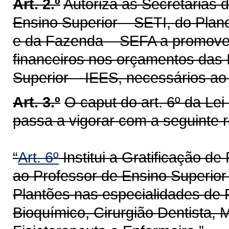
Art. 2.º
Autoriza as Secretarias 
Ensino Superior – SETI, do Pla
e da Fazenda – SEFA a promover
financeiros nos orçamentos das 
Superior – IEES, necessários ao
Art. 3.º
O caput do art. 6º da Lei
passa a vigorar com a seguinte 
“
Art. 6º
Institui a Gratificação d
ao Professor de Ensino Superior
Plantões nas especialidades de
Bioquímico, Cirurgião Dentista, 