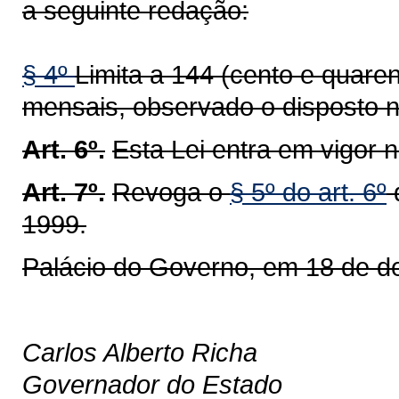
a seguinte redação:
§ 4º
Limita a 144 (cento e quaren
mensais, observado o disposto no
Art. 6º.
Esta Lei entra em vigor 
Art. 7º.
Revoga o
§ 5º do art. 6º
d
1999.
Palácio do Governo, em 18 de d
Carlos Alberto Richa
Governador do Estado