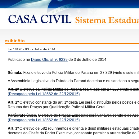
exibir Ato
Lei 18128 - 03 de Julho de 2014
Publicado no
Diário Oficial nº. 9239
de 3 de Julho de 2014
Súmula:
Fixa o efetivo da Polícia Militar do Paraná em 27.329 (vinte e sete mi
A Assembleia Legislativa do Estado do Paraná decretou e eu sanciono a segui
Art. 1º
O efetivo da Polícia Militar do Paraná fica fixado em 27.329 (vinte e set
(Revogado pela Lei 18662 de 22/12/2015)
Art. 2º
O efetivo constante do art. 1º desta Lei será distribuído pelos postos
Resumo das Praças por Qualificação Policial-Militar Geral.
Parágrafo único.
O efetivo de Praças Especiais será variável, sendo o de Aspi
(Revogado pela Lei 18662 de 22/12/2015)
Art. 3º
O efetivo de 582 (quinhentos e oitenta e dois) militares estaduais cria
decretos do Chefe do Poder Executivo, consoante permitir a arrecadação do Es