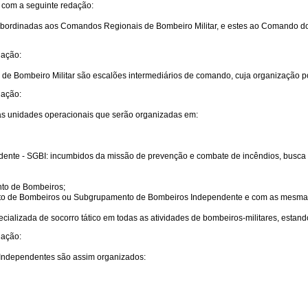
r com a seguinte redação:
subordinadas aos Comandos Regionais de Bombeiro Militar, e estes ao Comando d
dação:
de Bombeiro Militar são escalões intermediários de comando, cuja organização po
dação:
as unidades operacionais que serão organizadas em:
te - SGBI: incumbidos da missão de prevenção e combate de incêndios, busca 
to de Bombeiros;
 de Bombeiros ou Subgrupamento de Bombeiros Independente e com as mesmas m
alizada de socorro tático em todas as atividades de bombeiros-militares, estan
dação:
Independentes são assim organizados: