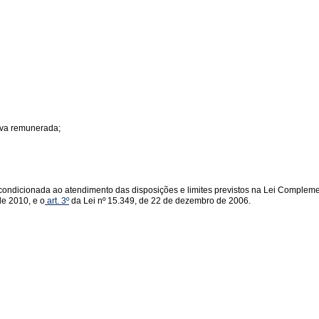
erva remunerada;
a condicionada ao atendimento das disposições e limites previstos na Lei Complem
de 2010, e o
art. 3º
da Lei nº 15.349, de 22 de dezembro de 2006.