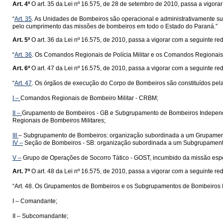
Art. 4º
O art. 35 da Lei nº 16.575, de 28 de setembro de 2010, passa a vigora
“
Art. 35
. As Unidades de Bombeiros são operacional e administrativamente 
pelo cumprimento das missões de bombeiros em todo o Estado do Paraná.”
Art. 5º
O art. 36 da Lei nº 16.575, de 2010, passa a vigorar com a seguinte re
“
Art. 36
. Os Comandos Regionais de Polícia Militar e os Comandos Regionais 
Art. 6º
O art. 47 da Lei nº 16.575, de 2010, passa a vigorar com a seguinte re
“
Art. 47
. Os órgãos de execução do Corpo de Bombeiros são constituídos pel
I –
Comandos Regionais de Bombeiro Militar - CRBM;
II –
Grupamento de Bombeiros - GB e Subgrupamento de Bombeiros Independen
Regionais de Bombeiros Militares;
III
– Subgrupamento de Bombeiros: organização subordinada a um Grupamen
IV –
Seção de Bombeiros - SB: organização subordinada a um Subgrupamento
V –
Grupo de Operações de Socorro Tático - GOST, incumbido da missão especi
Art. 7º
O art. 48 da Lei nº 16.575, de 2010, passa a vigorar com a seguinte re
“Art. 48. Os Grupamentos de Bombeiros e os Subgrupamentos de Bombeiros 
I – Comandante;
II – Subcomandante;