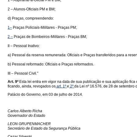
1 – Aspirante-a-Oficial PM e BM;
2 – Alunos-Oficiais PM e BM;
d) Praças, compreendendo:
1–
Praças Policiais-Militares - Praças PM;
2 –
Praças de Bombeiros-Militares - Praças BM;
II – Pessoal Inativo:
a) Pessoal da reserva remunerada: Oficiais e Praças transferidos para a res
b) Pessoal reformado: Oficiais e Praças reformados.
III – Pessoal Civil.”
Art. 9º
Esta lei entra em vigor na data de sua publicação e sua aplicação fic
ficando, ainda, revogados os
art. 1º
e
2º
da Lei nº 16.576, de 28 de setembro 
Palácio do Governo, em 03 de julho de 2014.
Carlos Alberto Richa
Governador do Estado
LEON GRUPENMACHER
Secretário de Estado da Segurança Pública
Cezar Silvestri