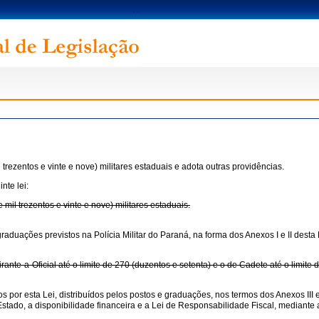
l trezentos e vinte e nove) militares estaduais e adota outras providências.
nte lei:
e mil trezentos e vinte e nove) militares estaduais.
 e graduações previstos na Polícia Militar do Paraná, na forma dos Anexos I e II d
rante-a-Oficial até o limite de 270 (duzentos e setenta) e o de Cadete até o limite 
dos por esta Lei, distribuídos pelos postos e graduações, nos termos dos Anexos III 
tado, a disponibilidade financeira e a Lei de Responsabilidade Fiscal, mediante a