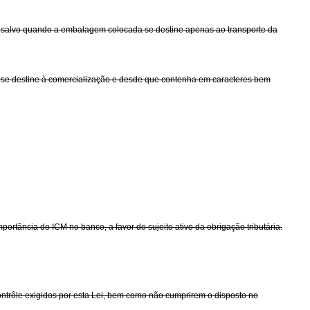
, salvo quando a embalagem colocada se destine apenas ao transporte da
 se destine à comercialização e desde que contenha em caracteres bem
ortância do ICM no banco, a favor do sujeito ativo da obrigação tributária.
ntrôle exigidos por esta Lei, bem como não cumprirem o disposto no