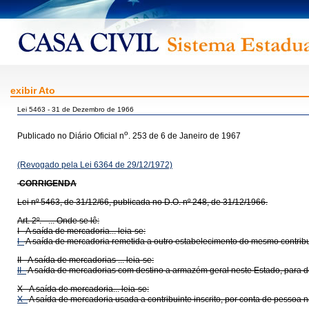
exibir Ato
Lei 5463 - 31 de Dezembro de 1966
o
Publicado no Diário Oficial n
. 253 de 6 de Janeiro de 1967
(Revogado pela Lei 6364 de 29/12/1972)
CORRIGENDA
Lei nº 5463, de 31/12/66, publicada no D.O. nº 248, de 31/12/1966.
Art. 2º. - ... Onde se lê:
I - A saída de mercadoria... leia-se:
I -
A saída de mercadoria remetida a outro estabelecimento do mesmo contribui
II - A saída de mercadorias ... leia-se:
II -
A saída de mercadorias com destino a armazém geral neste Estado, para 
X - A saída de mercadoria... leia-se:
X -
A saída de mercadoria usada a contribuinte inscrito, por conta de pessoa não