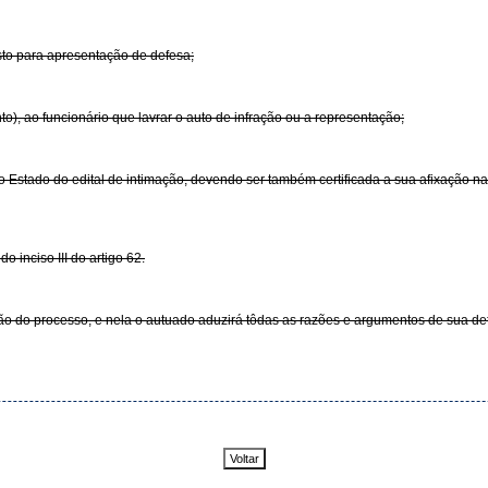
sto para apresentação de defesa;
o), ao funcionário que lavrar o auto de infração ou a representação;
do Estado do edital de intimação, devendo ser também certificada a sua afixação n
o inciso III do artigo 62.
ão do processo, e nela o autuado aduzirá tôdas as razões e argumentos de sua def