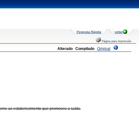
Pesquisa Rápida
voltar
Página para impressão
Alterado
Compilado
Original
etorne ao estabelecimento que promoveu a saída.