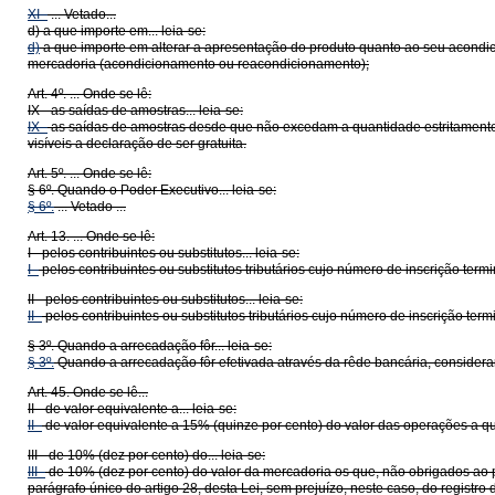
XI -
... Vetado...
d) a que importe em... leia-se:
d)
a que importe em alterar a apresentação do produto quanto ao seu acondi
mercadoria (acondicionamento ou reacondicionamento);
Art. 4º. ... Onde se lê:
IX - as saídas de amostras... leia-se:
IX -
as saídas de amostras desde que não excedam a quantidade estritamente 
visíveis a declaração de ser gratuita.
Art. 5º. ... Onde se lê:
§ 6º. Quando o Poder Executivo... leia-se:
§ 6º.
... Vetado ...
Art. 13. ... Onde se lê:
I - pelos contribuintes ou substitutos... leia-se:
I -
pelos contribuintes ou substitutos tributários cujo número de inscrição ter
II - pelos contribuintes ou substitutos... leia-se:
II -
pelos contribuintes ou substitutos tributários cujo número de inscrição te
§ 3º. Quando a arrecadação fôr... leia-se:
§ 3º.
Quando a arrecadação fôr efetivada através da rêde bancária, considerar-
Art. 45. Onde se lê...
II - de valor equivalente a... leia-se:
II -
de valor equivalente a 15% (quinze por cento) do valor das operações a que 
III - de 10% (dez por cento) do... leia-se:
III -
de 10% (dez por cento) do valor da mercadoria os que, não obrigados ao 
parágrafo único do artigo 28, desta Lei, sem prejuízo, neste caso, do registro