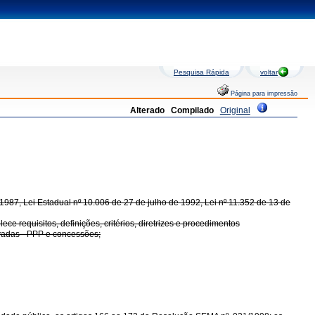
Pesquisa Rápida
voltar
Página para impressão
Alterado
Compilado
Original
1987, Lei Estadual nº 10.006 de 27 de julho de 1992, Lei nº 11.352 de 13 de
requisitos, definições, critérios, diretrizes e procedimentos
ivadas - PPP e concessões;