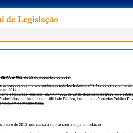
 SEMA nº 051
, de 18 de dezembro de 2013.
atribuições que lhe são conferidas pela Lei Estadual nº 8.485 de 03 de junho de 
o de 2014, e;
te e Recursos Hídricos - SEMA nº 051, de 18 de dezembro de 2013, que estabelece 
odoviários considerados de Utilidade Pública, incluindo as Parcerias Público-Pr
ue tratavam do mesmo tema.
dezembro de 2013, que passa a vigorar com a seguinte redação: