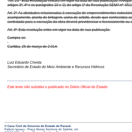
“Art. 23 - Esta Resolução entrará em vigor na data de sua publicação, revo
artigos 3º, 4º e os parágrafos 10 e 11 do artigo 1º da Resolução SEMA nº. 0
Art. 2º. As atividades relacionadas à execução de empreendimentos rodoviári
acampamento, planta de britagem, usina de asfalto, desde que conhecidas as 
contratada para a execução da obra deverá providenciar o licenciamento ou au
Art. 3º. Esta resolução entra em vigor na data de sua publicação.
Cumpra-se.
Curitiba, 25 de março de 2.014.
Luiz Eduardo Cheida
Secretário de Estado do Meio Ambiente e Recursos Hídricos
Este texto não substitui o publicado no Diário Oficial do Estado
© Casa Civil do Governo do Estado do Paraná
Palácio Iguaçu - Praça Nossa Senhora de Salette, s/n