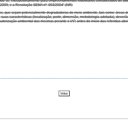
gando-se, excepcionalmente para empreendimentos rodoviários considerados de uti
51/2009; e a Resolução SEMA nº. 003/2004”.(NR)
os, que sejam potencialmente degradadoras do meio ambiente, tais como: áreas de
suas características (localização, porte, dimensão, metodologia adotada), deverã
torização ambiental das mesmas perante o IAP, antes do início das referidas ativ