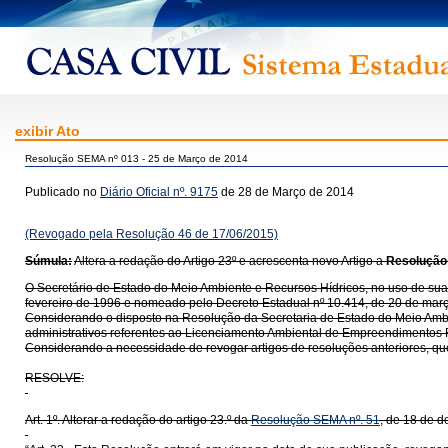
exibir Ato
Resolução SEMA nº 013 - 25 de Março de 2014
Publicado no
Diário Oficial nº. 9175
de 28 de Março de 2014
(Revogado pela Resolução 46 de 17/06/2015)
Súmula:
Altera a redação do Artigo 23º e acrescenta novo Artigo a
Resolução
O Secretário de Estado do Meio Ambiente e Recursos Hídricos, no uso de suas 
fevereiro de 1996 e nomeado pelo Decreto Estadual nº 10.414, de 20 de març
Considerando o disposto na Resolução da Secretaria de Estado do Meio Ambien
administrativos referentes ao Licenciamento Ambiental de Empreendimentos R
Considerando a necessidade de revogar artigos de resoluções anteriores, q
RESOLVE:
Art. 1º. Alterar a redação do artigo 23.º da
Resolução SEMA nº. 51
, de 18 de 