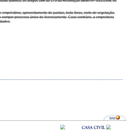
lidade pública, os artigos 166 ao 173 da Resolução SEMA nº. 031/1998; os
 empréstimo, aproveitamento de jazidas, bota-foras, corte de vegetação,
o compor processo único de licenciamento. Caso contrário, a empreiteira
idades.
topo