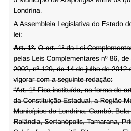
Londrina.
A Assembleia Legislativa do Estado d
lei:
Art. 1º.
O art. 1º da Lei Complementar
pelas Leis Complementares nº 86, de 1
2002, nº 129, de 14 de julho de 2012 
vigorar com a seguinte redação:
“Art. 1º Fica instituída, na forma do ar
da Constituição Estadual, a Região Me
Municípios de Londrina, Cambé, Bela V
Rolândia, Sertanópolis, Tamarana, Pri