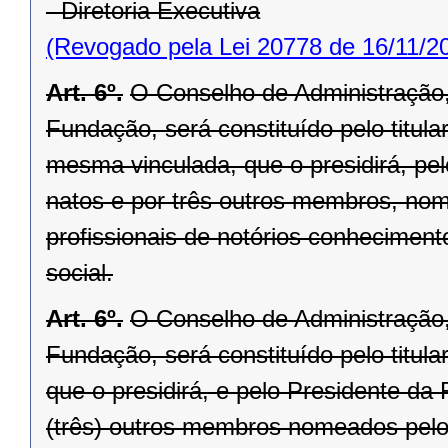
- Diretoria Executiva
(Revogado pela Lei 20778 de 16/11/2
Art. 6º.
O Conselho de Administração,
Fundação, será constituído pelo titula
mesma vinculada, que o presidirá, p
natos e por três outros membros, no
profissionais de notórios conhecimen
social.
Art. 6º.
O Conselho de Administração,
Fundação, será constituído pelo titul
que o presidirá, e pelo Presidente 
(três) outros membros nomeados pel