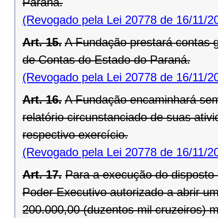
Paraná.
(Revogado pela Lei 20778 de 16/11/2
Art. 15.
A Fundação prestará contas gl
de Contas do Estado do Paraná.
(Revogado pela Lei 20778 de 16/11/2
Art. 16.
A Fundação encaminhará sem
relatório circunstanciado de suas ati
respectivo exercício.
(Revogado pela Lei 20778 de 16/11/2
Art. 17.
Para a execução do disposto no
Poder Executivo autorizado a abrir um
200.000,00 (duzentos mil cruzeiros) 