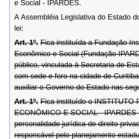
e Social - IPARDES.
A Assembléia Legislativa do Estado d
lei:
Art. 1º.
Fica instituída a Fundação I
Econômico e Social (Fundação IPARDES
público, vinculada à Secretaria de Es
com sede e foro na cidade de Curitiba
auxiliar o Governo do Estado nas segu
Art. 1º.
Fica instituído o INSTIT
ECONÔMICO E SO­CIAL - IPARDES
personalidade jurídica de direito priv
responsável pelo planejamento esta­du