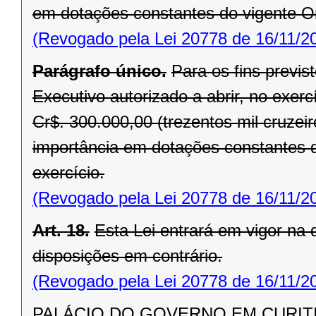
em dotações constantes do vigente O
(Revogado pela Lei 20778 de 16/11/2
Parágrafo único.
Para os fins previst
Executivo autorizado a abrir, no exerc
Cr$. 300.000,00 (trezentos mil cruzei
importância em dotações constantes 
exercício.
(Revogado pela Lei 20778 de 16/11/2
Art. 18.
Esta Lei entrará em vigor na
disposições em contrário.
(Revogado pela Lei 20778 de 16/11/2
PALÁCIO DO GOVERNO EM CURITIBA,