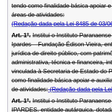
tendo como finalidade básica apoiar e
áreas de atividades:
(Redação dada pela Lei 8485 de 03/0
Art. 1º.
Institui o Instituto Paranaen
Ipardes – Fundação Édison Vieira, en
jurídica de direito público, com patri
administrativa, técnica e financeira, 
vinculada à Secretaria de Estado do P
como finalidade básica apoiar e auxil
de atividades:
(Redação dada pela Lei
Art. 1º.
Institui o Instituto Paranaen
IPARDES, entidade autárquica, dotada 