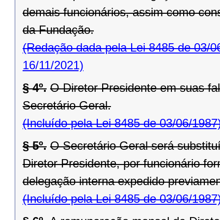
demais funcionários, assim como cons
da Fun­dação.
(Redação dada pela Lei 8485 de 03/0
16/11/2021)
§ 4º.
O Diretor Presidente em suas fal
Secretário Geral.
(Incluído pela Lei 8485 de 03/06/1987
§ 5º.
O Secretário Geral será substit
Diretor Presi­dente, por funcionário f
delegação interna expedido previament
(Incluído pela Lei 8485 de 03/06/1987