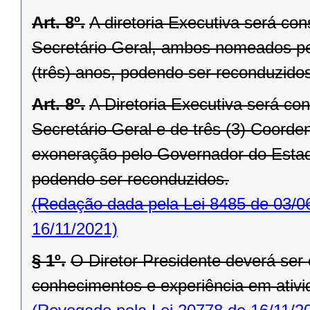
Art. 8º.
A diretoria Executiva será co
Secretário Geral, ambos nomeados p
(três) anos, podendo ser reconduzido
Art. 8º.
A Diretoria Executiva será con
Secretário Ge­ral e de três (3) Coord
exoneração pelo Governador do Esta
podendo ser reconduzidos.
(Redação dada pela Lei 8485 de 03/0
16/11/2021)
§ 1º.
O Diretor Presidente deverá ser 
conhecimentos e experiência em ativ