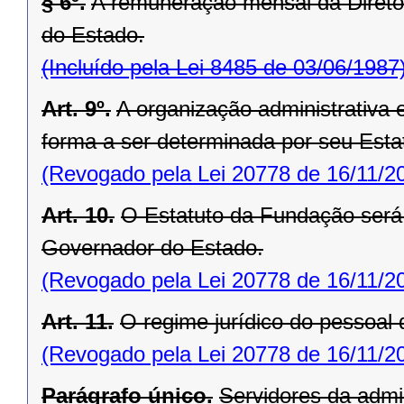
§ 6º.
A remuneração mensal da Diretor
do Estado.
(Incluído pela Lei 8485 de 03/06/1987
Art. 9º.
A organização administrativa 
forma a ser determinada por seu Esta
(Revogado pela Lei 20778 de 16/11/2
Art. 10.
O Estatuto da Fundação será
Governador do Estado.
(Revogado pela Lei 20778 de 16/11/2
Art. 11.
O regime jurídico do pessoal 
(Revogado pela Lei 20778 de 16/11/2
Parágrafo único.
Servidores da admi