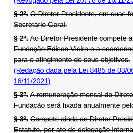
(Revogado pela Lei 20778 de 16/11/2
§ 2º.
O Diretor Presidente, em suas fa
Secretário Geral.
§ 2º.
Ao Diretor Presidente compete a
Fundação Edison Vieira e a coordenaç
para o atingimento de seus objetivos.
(Redação dada pela Lei 8485 de 03/0
16/11/2021)
§ 3º.
A remuneração mensal do Diretor
Fundação será fixada anualmente pel
§ 3º.
Compete ainda ao Diretor Preside
Estatuto, por ato de delegação intern