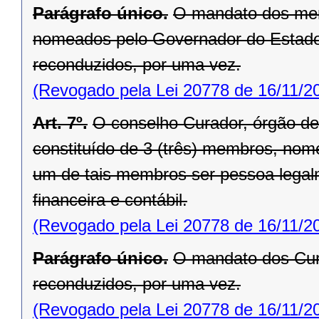
Parágrafo único.
O mandato dos mem
nomeados pelo Governador do Estado 
reconduzidos, por uma vez.
(Revogado pela Lei 20778 de 16/11/2
Art. 7º.
O conselho Curador, órgão de c
constituído de 3 (três) membros, no
um de tais membros ser pessoa legalme
financeira e contábil.
(Revogado pela Lei 20778 de 16/11/2
Parágrafo único.
O mandato dos Cura
reconduzidos, por uma vez.
(Revogado pela Lei 20778 de 16/11/2