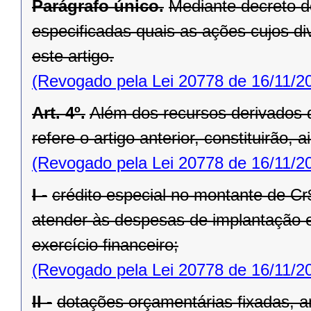
Parágrafo único.
Mediante decreto d
especificadas quais as ações cujos div
este artigo.
(Revogado pela Lei 20778 de 16/11/2
Art. 4º.
Além dos recursos derivados d
refere o artigo anterior, constituirão,
(Revogado pela Lei 20778 de 16/11/2
I -
crédito especial no montante de Cr
atender às despesas de implantação 
exercício financeiro;
(Revogado pela Lei 20778 de 16/11/2
II -
dotações orçamentárias fixadas, 