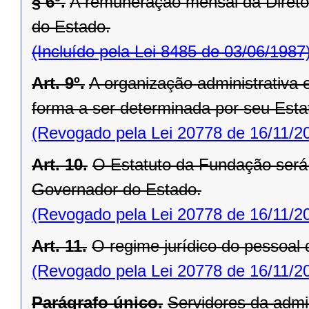
§ 6º.
A remuneração mensal da Diretor
do Estado.
(Incluído pela Lei 8485 de 03/06/1987
Art. 9º.
A organização administrativa 
forma a ser determinada por seu Esta
(Revogado pela Lei 20778 de 16/11/2
Art. 10.
O Estatuto da Fundação será
Governador do Estado.
(Revogado pela Lei 20778 de 16/11/2
Art. 11.
O regime jurídico do pessoal 
(Revogado pela Lei 20778 de 16/11/2
Parágrafo único.
Servidores da admi