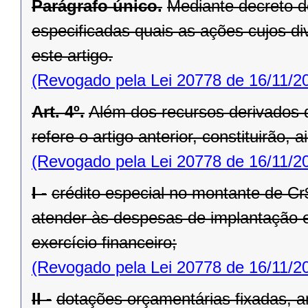
Parágrafo único.
Mediante decreto d
especificadas quais as ações cujos div
este artigo.
(Revogado pela Lei 20778 de 16/11/2
Art. 4º.
Além dos recursos derivados d
refere o artigo anterior, constituirão,
(Revogado pela Lei 20778 de 16/11/2
I -
crédito especial no montante de Cr
atender às despesas de implantação 
exercício financeiro;
(Revogado pela Lei 20778 de 16/11/2
II -
dotações orçamentárias fixadas, 