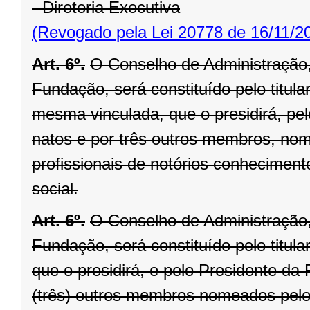
- Diretoria Executiva
(Revogado pela Lei 20778 de 16/11/2
Art. 6º.
O Conselho de Administração,
Fundação, será constituído pelo titula
mesma vinculada, que o presidirá, p
natos e por três outros membros, no
profissionais de notórios conhecimen
social.
Art. 6º.
O Conselho de Administração,
Fundação, será constituído pelo titul
que o presidirá, e pelo Presidente 
(três) outros membros nomeados pel