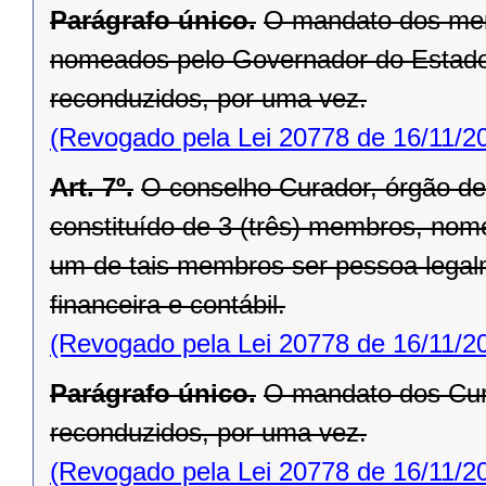
Parágrafo único.
O mandato dos mem
nomeados pelo Governador do Estado 
reconduzidos, por uma vez.
(Revogado pela Lei 20778 de 16/11/2
Art. 7º.
O conselho Curador, órgão de c
constituído de 3 (três) membros, no
um de tais membros ser pessoa legalme
financeira e contábil.
(Revogado pela Lei 20778 de 16/11/2
Parágrafo único.
O mandato dos Cura
reconduzidos, por uma vez.
(Revogado pela Lei 20778 de 16/11/2