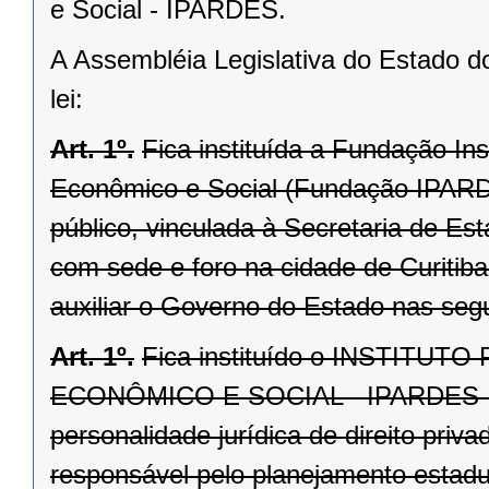
e Social - IPARDES.
A Assembléia Legislativa do Estado d
lei:
Art. 1º.
Fica instituída a Fundação I
Econômico e Social (Fundação IPARDES
público, vinculada à Secretaria de Es
com sede e foro na cidade de Curitiba
auxiliar o Governo do Estado nas segu
Art. 1º.
Fica instituído o INSTIT
ECONÔMICO E SO­CIAL - IPARDES
personalidade jurídica de direito priv
responsável pelo planejamento esta­du