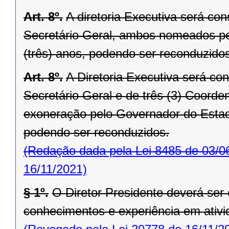
Art. 8º.
A diretoria Executiva será co
Secretário Geral, ambos nomeados p
(três) anos, podendo ser reconduzido
Art. 8º.
A Diretoria Executiva será con
Secretário Ge­ral e de três (3) Coord
exoneração pelo Governador do Esta
podendo ser reconduzidos.
(Redação dada pela Lei 8485 de 03/0
16/11/2021)
§ 1º.
O Diretor Presidente deverá ser 
conhecimentos e experiência em ativ