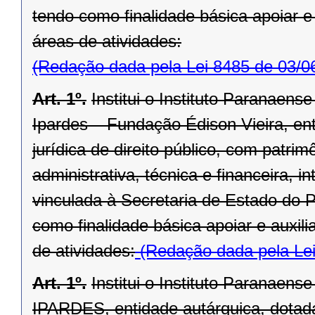
tendo como finalidade básica apoiar e
áreas de atividades:
(Redação dada pela Lei 8485 de 03/0
Art. 1º.
Institui o Instituto Paranaen
Ipardes – Fundação Édison Vieira, en
jurídica de direito público, com patri
administrativa, técnica e financeira, 
vinculada à Secretaria de Estado do P
como finalidade básica apoiar e auxil
de atividades:
(Redação dada pela Lei
Art. 1º.
Institui o Instituto Paranaen
IPARDES, entidade autárquica, dotada 