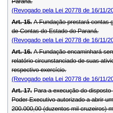
Paraná.
(Revogado pela Lei 20778 de 16/11/2
Art. 15.
A Fundação prestará contas gl
de Contas do Estado do Paraná.
(Revogado pela Lei 20778 de 16/11/2
Art. 16.
A Fundação encaminhará sem
relatório circunstanciado de suas ati
respectivo exercício.
(Revogado pela Lei 20778 de 16/11/2
Art. 17.
Para a execução do disposto no
Poder Executivo autorizado a abrir um
200.000,00 (duzentos mil cruzeiros) 