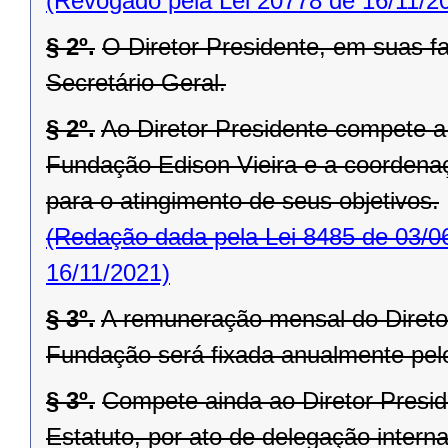
(Revogado pela Lei 20778 de 16/11/2
§ 2º.
O Diretor Presidente, em suas fa
Secretário Geral.
§ 2º.
Ao Diretor Presidente compete a
Fundação Edison Vieira e a coordenaç
para o atingimento de seus objetivos.
(Redação dada pela Lei 8485 de 03/0
16/11/2021)
§ 3º.
A remuneração mensal do Diretor
Fundação será fixada anualmente pel
§ 3º.
Compete ainda ao Diretor Preside
Estatuto, por ato de delegação intern