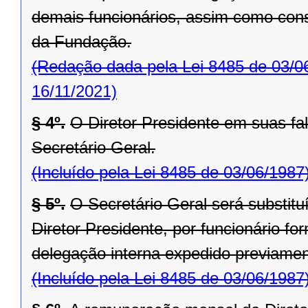
demais funcionários, assim como cons
da Fun­dação.
(Redação dada pela Lei 8485 de 03/0
16/11/2021)
§ 4º.
O Diretor Presidente em suas fal
Secretário Geral.
(Incluído pela Lei 8485 de 03/06/1987
§ 5º.
O Secretário Geral será substit
Diretor Presi­dente, por funcionário f
delegação interna expedido previament
(Incluído pela Lei 8485 de 03/06/1987