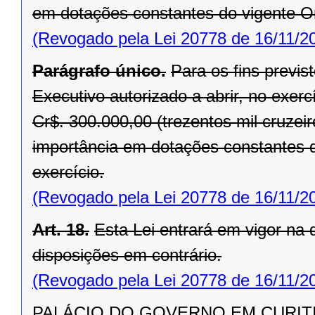
em dotações constantes do vigente O
(Revogado pela Lei 20778 de 16/11/2
Parágrafo único.
Para os fins previst
Executivo autorizado a abrir, no exerc
Cr$. 300.000,00 (trezentos mil cruzei
importância em dotações constantes 
exercício.
(Revogado pela Lei 20778 de 16/11/2
Art. 18.
Esta Lei entrará em vigor na
disposições em contrário.
(Revogado pela Lei 20778 de 16/11/2
PALÁCIO DO GOVERNO EM CURITIBA,