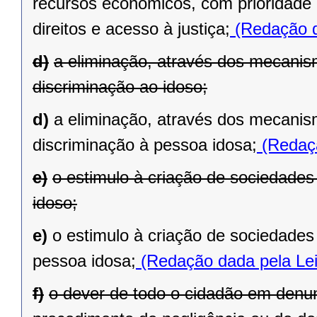
recursos econômicos, com prioridade e
direitos e acesso à justiça;
(Redação d
d)
a eliminação, através dos mecanism
discriminação ao idoso;
d)
a eliminação, através dos mecanism
discriminação à pessoa idosa;
(Redaçã
e)
o estimulo à criação de sociedades 
idoso;
e)
o estimulo à criação de sociedades 
pessoa idosa;
(Redação dada pela Lei
f)
o dever de todo o cidadão em denu