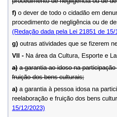
procedimento de negligência ou de des
f)
o dever de todo o cidadão em denu
procedimento de negligência ou de des
(Redação dada pela Lei 21851 de 15/
g)
outras atividades que se fizerem n
VII -
Na área da Cultura, Esporte e La
a)
a garantia ao idoso na participaçã
fruição dos bens culturais;
a)
a garantia à pessoa idosa na parti
reelaboração e fruição dos bens cultur
15/12/2023)