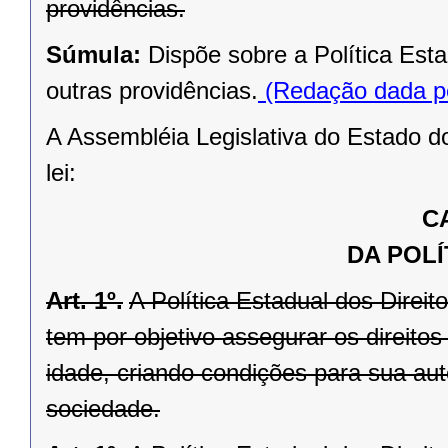
providências.
Súmula:
Dispõe sobre a Política Est
outras providências.
(Redação dada pe
A Assembléia Legislativa do Estado d
lei:
C
DA POLÍ
Art. 1º.
A Política Estadual dos Direi
tem por objetivo assegurar os direito
idade, criando condições para sua aut
sociedade.