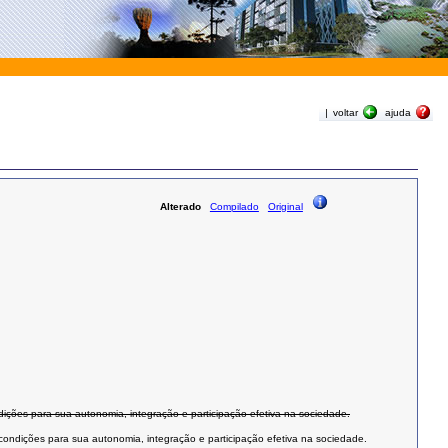
|
voltar
ajuda
Alterado
Compilado
Original
dições para sua autonomia, integração e participação efetiva na sociedade.
 condições para sua autonomia, integração e participação efetiva na sociedade.