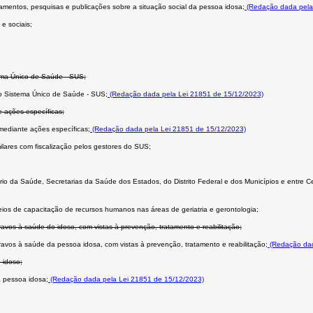
amentos, pesquisas e publicações sobre a situação social da pessoa idosa;
(Redação dada pela
 e sociais;
tema Único de Saúde - SUS;
do Sistema Único de Saúde - SUS;
(Redação dada pela Lei 21851 de 15/12/2023)
 ações específicas;
mediante ações específicas;
(Redação dada pela Lei 21851 de 15/12/2023)
ilares com fiscalização pelos gestores do SUS;
rio da Saúde, Secretarias da Saúde dos Estados, do Distrito Federal e dos Municípios e entre C
eios de capacitação de recursos humanos nas áreas de geriatria e gerontologia;
avos à saúde do idoso, com vistas à prevenção, tratamento e reabilitação;
ravos à saúde da pessoa idosa, com vistas à prevenção, tratamento e reabilitação;
(Redação dad
 idoso;
 pessoa idosa;
(Redação dada pela Lei 21851 de 15/12/2023)