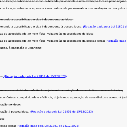
 de locação subsidiada ao idoso, submetido previamente a uma avaliação técnica pelos órgãos 
de locação subsidiada à pessoa idosa, submetida previamente a uma avaliação técnica pelos ór
cionando a acessibilidade e vida independente ao idoso;
cionando a acessibilidade e vida independente à pessoa idosa;
(Redação dada pela Lei 21851 d
s de acessibilidade ao meio físico, voltados às necessidades do idoso;
s de acessibilidade ao meio físico, voltados às necessidades da pessoa idosa;
(Redação dada p
inciso, à habitação e urbanismo;
os;
(Redação dada pela Lei 21851 de 15/12/2023)
cos, com prioridade e eficiência, objetivando a proteção de seus direitos e acesso à Justiça;
conômicos, com prioridade e eficiência, objetivando a proteção de seus direitos e acesso à justi
inação ao idoso;
inação à pessoa idosa;
(Redação dada pela Lei 21851 de 15/12/2023)
doso;
essoa idosa;
(Redação dada pela Lei 21851 de 15/12/2023)