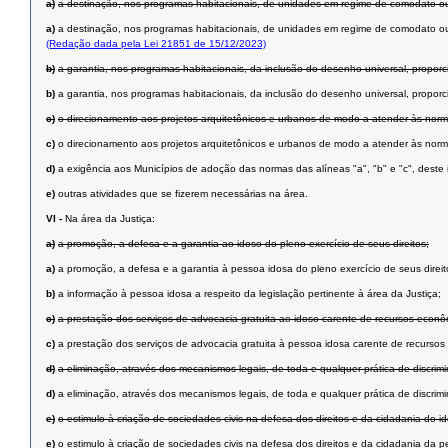
a)
a destinação, nos programas habitacionais, de unidades em regime de comodato ou
a)
a destinação, nos programas habitacionais, de unidades em regime de comodato ou 
(Redação dada pela Lei 21851 de 15/12/2023)
b)
a garantia, nos programas habitacionais, da inclusão do desenho universal, propor
b)
a garantia, nos programas habitacionais, da inclusão do desenho universal, propor
c)
o direcionamento aos projetos arquitetônicos e urbanos de modo a atender às norma
c)
o direcionamento aos projetos arquitetônicos e urbanos de modo a atender às norma
d)
a exigência aos Municípios de adoção das normas das alíneas "a", "b" e "c", deste 
e)
outras atividades que se fizerem necessárias na área.
VI -
Na área da Justiça:
a)
a promoção, a defesa e a garantia ao idoso do pleno exercício de seus direitos;
a)
a promoção, a defesa e a garantia à pessoa idosa do pleno exercício de seus direit
b)
a informação à pessoa idosa a respeito da legislação pertinente à área da Justiça;
c)
a prestação dos serviços de advocacia gratuita ao idoso carente de recursos econômi
c)
a prestação dos serviços de advocacia gratuita à pessoa idosa carente de recursos e
d)
a eliminação, através dos mecanismos legais, de toda e qualquer prática de discrim
d)
a eliminação, através dos mecanismos legais, de toda e qualquer prática de discrim
e)
o estimulo à criação de sociedades civis na defesa dos direitos e da cidadania do i
e)
o estimulo à criação de sociedades civis na defesa dos direitos e da cidadania da p