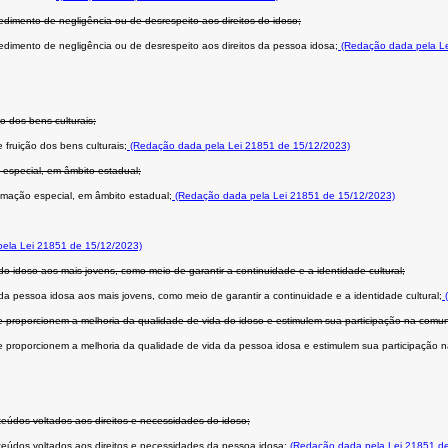
dimento de negligência ou de desrespeito aos direitos do idoso;
dimento de negligência ou de desrespeito aos direitos da pessoa idosa;
(Redação dada pela Le
o dos bens culturais;
fruição dos bens culturais;
(Redação dada pela Lei 21851 de 15/12/2023)
 especial, em âmbito estadual;
amação especial, em âmbito estadual;
(Redação dada pela Lei 21851 de 15/12/2023)
ela Lei 21851 de 15/12/2023)
do idoso aos mais jovens, como meio de garantir a continuidade e a identidade cultural;
da pessoa idosa aos mais jovens, como meio de garantir a continuidade e a identidade cultural;
(
 que proporcionem a melhoria da qualidade de vida do idoso e estimulem sua participação na comu
 que proporcionem a melhoria da qualidade de vida da pessoa idosa e estimulem sua participação
onteúdos voltados aos direitos e necessidades do idoso;
onteúdos voltados aos direitos e necessidades da pessoa idosa;
(Redação dada pela Lei 21851 de