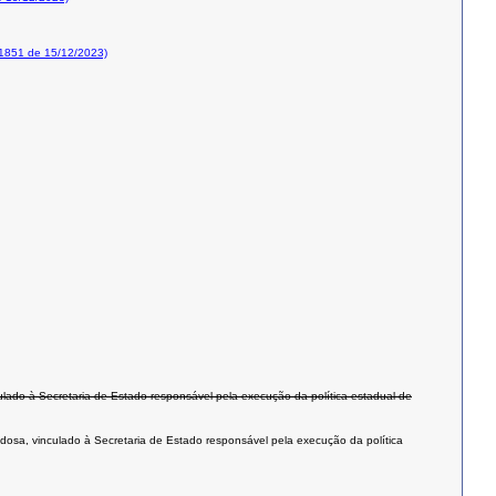
1851 de 15/12/2023)
nculado à Secretaria de Estado responsável pela execução da política estadual de
 idosa, vinculado à Secretaria de Estado responsável pela execução da política