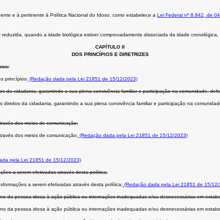
igente e à pertinente à Política Nacional do Idoso, como estabelece a
Lei Federal nº 8.842, de 0
er reduzida, quando a idade biológica estiver comprovadamente dissociada da idade cronológica
CAPÍTULO II
DOS PRINCÍPIOS E DIRETRIZES
pios:
 princípios:
(Redação dada pela Lei 21851 de 15/12/2023)
os da cidadania, garantindo a sua plena convivência familiar e participação na comunidade, defe
direitos da cidadania, garantindo a sua plena convivência familiar e participação na comunidad
através dos meios de comunicação;
através dos meios de comunicação;
(Redação dada pela Lei 21851 de 15/12/2023)
da pela Lei 21851 de 15/12/2023)
ções a serem efetivadas através desta política;
sformações a serem efetivadas através desta política;
(Redação dada pela Lei 21851 de 15/12/
ndono da pessoa idosa à ação pública ou internações inadequadas e/ou desnecessárias em estabe
ndono da pessoa idosa à ação pública ou internações inadequadas e/ou desnecessárias em estabe