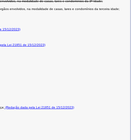
envolvidos, na modalidade de casas, lares e condomínios da 3ª Idade;
gãos envolvidos, na modalidade de casas, lares e condomínios da terceira idade;
e 15/12/2023)
ela Lei 21851 de 15/12/2023)
ça;
(Redação dada pela Lei 21851 de 15/12/2023)