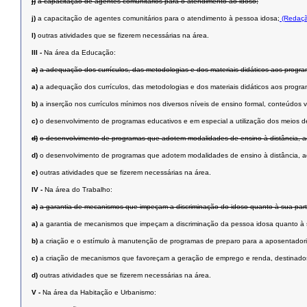
j)
a capacitação de agentes comunitários para o atendimento ao idoso;
j)
a capacitação de agentes comunitários para o atendimento à pessoa idosa;
(Redaçã
l)
outras atividades que se fizerem necessárias na área.
III -
Na área da Educação:
a)
a adequação dos currículos, das metodologias e dos materiais didáticos aos progr
a)
a adequação dos currículos, das metodologias e dos materiais didáticos aos progr
b)
a inserção nos currículos mínimos nos diversos níveis de ensino formal, conteúdos
c)
o desenvolvimento de programas educativos e em especial a utilização dos meios d
d)
o desenvolvimento de programas que adotem modalidades de ensino à distância, 
d)
o desenvolvimento de programas que adotem modalidades de ensino à distância, 
e)
outras atividades que se fizerem necessárias na área.
IV -
Na área do Trabalho:
a)
a garantia de mecanismos que impeçam a discriminação do idoso quanto à sua parti
a)
a garantia de mecanismos que impeçam a discriminação da pessoa idosa quanto à su
b)
a criação e o estímulo à manutenção de programas de preparo para a aposentadoria
c)
a criação de mecanismos que favoreçam a geração de emprego e renda, destinado
d)
outras atividades que se fizerem necessárias na área.
V -
Na área da Habitação e Urbanismo: