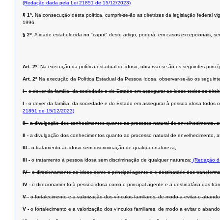
(Redação dada pela Lei 21851 de 15/12/2023)
§ 1º.
Na consecução desta política, cumprir-se-ão as diretrizes da legislação federal v
1996.
§ 2º.
A idade estabelecida no "caput" deste artigo, poderá, em casos excepcionais, s
Art. 2º.
Na execução da política estadual do idoso, observar-se-ão os seguintes princí
Art. 2º
Na execução da Política Estadual da Pessoa Idosa, observar-se-ão os seguintes
I -
o dever da família, da sociedade e do Estado em assegurar ao idoso todos os direit
I -
o dever da família, da sociedade e do Estado em assegurar à pessoa idosa todos os 
21851 de 15/12/2023)
II -
a divulgação dos conhecimentos quanto ao processo natural de envelhecimento, 
II -
a divulgação dos conhecimentos quanto ao processo natural de envelhecimento, 
III -
o tratamento ao idoso sem discriminação de qualquer natureza;
III -
o tratamento à pessoa idosa sem discriminação de qualquer natureza;
(Redação da
IV -
o direcionamento ao idoso como o principal agente e o destinatário das transforma
IV -
o direcionamento à pessoa idosa como o principal agente e a destinatária das tran
V -
o fortalecimento e a valorização dos vínculos familiares, de modo a evitar o aba
V -
o fortalecimento e a valorização dos vínculos familiares, de modo a evitar o aba