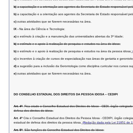
b)
a capacitação e a orientação aos agentes da Secretaria de Estado responsável pe
b)
a capacitação e a orientação aos agentes da Secretaria de Estado responsável p
c)
outras atividades que se fizerem necessárias na área.
IX -
Na área da Ciência e Tecnologia:
a)
o estímulo à criação e a manutenção das universidades abertas da 3ª Idade;
b)
o estímulo e o apoio à realização de pesquisa e estudos na área do idoso;
b)
o estímulo e o apoio à realização de pesquisa e estudos na área da pessoa idosa;
c)
o incentivo à criação de cursos de especialização nas áreas de geriatria e gerontolo
d)
a sugestão para a inclusão da Gerontologia como disciplina curricular nos cursos su
e)
outras atividades que se fizerem necessárias na área.
DO CONSELHO ESTADUAL DOS DIREITOS DA PESSOA IDOSA – CEDIPI
Art. 4º.
Fica criado o Conselho Estadual dos Direitos do Idoso - CEDI, órgão colegiado 
defesa dos direitos do idoso.
Art. 4º
Cria o Conselho Estadual dos Direitos da Pessoa Idosa - CEDIPI, órgão colegiad
estadual de defesa dos direitos da pessoa idosa.
(Redação dada pela Lei 21851 de 1
Art. 5º.
São funções do Conselho Estadual dos Direitos do Idoso: