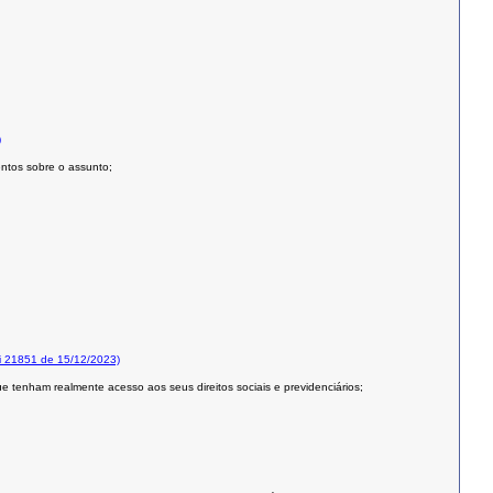
)
entos sobre o assunto;
i 21851 de 15/12/2023)
 tenham realmente acesso aos seus direitos sociais e previdenciários;