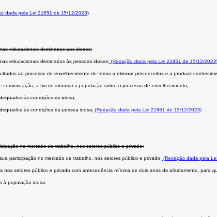
o dada pela Lei 21851 de 15/12/2023)
amas educacionais destinados aos idosos;
amas educacionais destinados às pessoas idosas;
(Redação dada pela Lei 21851 de 15/12/2023
 voltados ao processo de envelhecimento de forma a eliminar preconceitos e a produzir conhecim
e comunicação, a fim de informar a população sobre o processo de envelhecimento;
adequados às condições do idoso;
adequados às condições da pessoa idosa;
(Redação dada pela Lei 21851 de 15/12/2023)
cipação no mercado de trabalho, nos setores público e privado;
a participação no mercado de trabalho, nos setores público e privado;
(Redação dada pela Le
 nos setores público e privado com antecedência mínima de dois anos do afastamento, para que
s à população idosa;