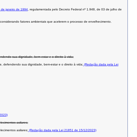
4 de janeiro de 1994
, regulamentada pelo Decreto Federal nº 1.948, de 03 de julho de
, considerando fatores ambientais que acelerem o processo de envelhecimento.
ndendo sua dignidade, bem-estar e o direito à vida;
e, defendendo sua dignidade, bem-estar e o direito à vida;
(Redação dada pela Lei
2023)
lecimentos asilares;
lecimentos asilares;
(Redação dada pela Lei 21851 de 15/12/2023)