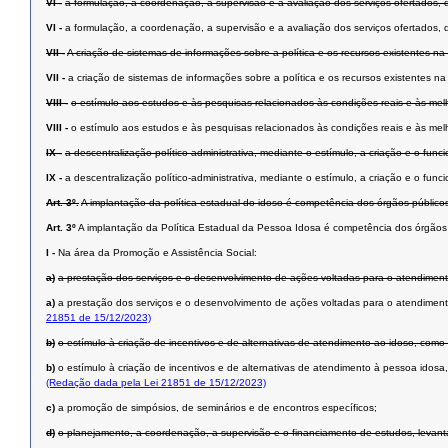
VI -
a formulação, a coordenação, a supervisão e a avaliação dos serviços ofertados, d
VI -
a formulação, a coordenação, a supervisão e a avaliação dos serviços ofertados, d
VII -
A criação de sistemas de informações sobre a política e os recursos existentes
VII -
a criação de sistemas de informações sobre a política e os recursos existente
VIII -
o estímulo aos estudos e às pesquisas relacionados às condições reais e às me
VIII -
o estímulo aos estudos e às pesquisas relacionados às condições reais e às me
IX -
a descentralização político-administrativa, mediante o estímulo, a criação e o fu
IX -
a descentralização político-administrativa, mediante o estímulo, a criação e o f
Art. 3º.
A implantação da política estadual do idoso é competência dos órgãos público
Art. 3º
A implantação da Política Estadual da Pessoa Idosa é competência dos órgãos 
I -
Na área da Promoção e Assistência Social:
a)
a prestação dos serviços e o desenvolvimento de ações voltadas para o atendimen
a)
a prestação dos serviços e o desenvolvimento de ações voltadas para o atendimen
21851 de 15/12/2023)
b)
o estímulo à criação de incentivos e de alternativas de atendimento ao idoso, como 
b)
o estímulo à criação de incentivos e de alternativas de atendimento à pessoa idosa,
(Redação dada pela Lei 21851 de 15/12/2023)
c)
a promoção de simpósios, de seminários e de encontros específicos;
d)
o planejamento, a coordenação, a supervisão e o financiamento de estudos, levant