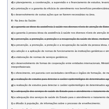
d)
o planejamento, a coordenação, a supervisão e o financiamento de estudos, levant
e)
a priorização e a garantia da eficácia do atendimento nos benefícios previdenciários
f)
o desenvolvimento de outras ações que se fizerem necessárias na área.
II -
Na área da Saúde:
a)
a garantia ao idoso da assistência à saúde nos diversos níveis de atenção do Sis
a)
a garantia à pessoa idosa da assistência à saúde nos diversos níveis de atenção 
b)
a prevenção, a promoção, a proteção e a recuperação da saúde do idoso, mediante
b)
a prevenção, a promoção, a proteção e a recuperação da saúde da pessoa idosa, 
c)
a adoção e a aplicação de nornas de funcionamento às instituições geriátricas e sim
d)
a elaboração de normas de serviços geriátricos;
e)
o desenvolvimento de formas de cooperação entre entidades internacionais, Ministé
interprofissionais;
f)
o oferecimento, em parceria com sociedades científicas e órgãos de formação, de m
g)
a realização de estudos para detectar o caráter epidemiológico de determinados agr
g)
a realização de estudos para detectar o caráter epidemiológico de determinados ag
h)
a adequação dos serviços de saúde do Estado para o atendimento e tratamento do
h)
a adequação dos serviços de saúde do Estado para o atendimento e tratamento da
i)
a difusão à população, de informações sobre o processo de envelhecimento;