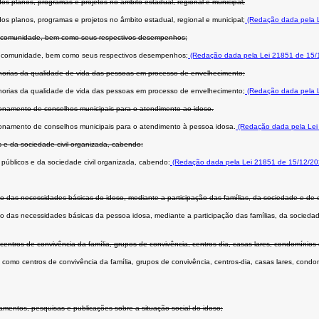
os planos, programas e projetos no âmbito estadual, regional e municipal;
os planos, programas e projetos no âmbito estadual, regional e municipal;
(Redação dada pela L
 na comunidade, bem como seus respectivos desempenhos;
s na comunidade, bem como seus respectivos desempenhos;
(Redação dada pela Lei 21851 de 15/
lhorias da qualidade de vida das pessoas em processo de envelhecimento;
lhorias da qualidade de vida das pessoas em processo de envelhecimento;
(Redação dada pela L
ncionamento de conselhos municipais para o atendimento ao idoso.
uncionamento de conselhos municipais para o atendimento à pessoa idosa.
(Redação dada pela Lei
s e da sociedade civil organizada, cabendo:
públicos e da sociedade civil organizada, cabendo:
(Redação dada pela Lei 21851 de 15/12/20
to das necessidades básicas do idoso, mediante a participação das famílias, da sociedade e d
to das necessidades básicas da pessoa idosa, mediante a participação das famílias, da socied
centros de convivência da família, grupos de convivência, centros-dia, casas lares, condomínios 
 como centros de convivência da família, grupos de convivência, centros-dia, casas lares, condom
amentos, pesquisas e publicações sobre a situação social do idoso;