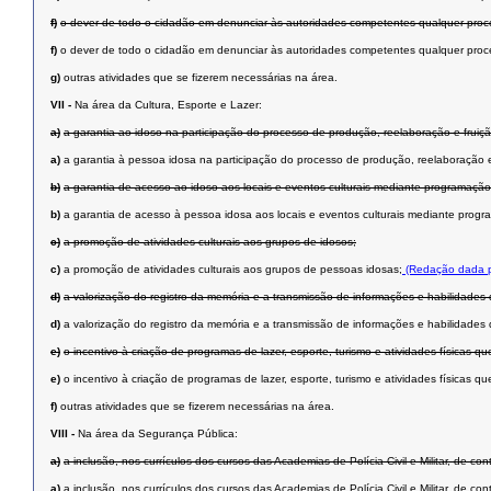
f)
o dever de todo o cidadão em denunciar às autoridades competentes qualquer proce
f)
o dever de todo o cidadão em denunciar às autoridades competentes qualquer proce
g)
outras atividades que se fizerem necessárias na área.
VII -
Na área da Cultura, Esporte e Lazer:
a)
a garantia ao idoso na participação do processo de produção, reelaboração e fruiçã
a)
a garantia à pessoa idosa na participação do processo de produção, reelaboração e 
b)
a garantia de acesso ao idoso aos locais e eventos culturais mediante programação
b)
a garantia de acesso à pessoa idosa aos locais e eventos culturais mediante progr
c)
a promoção de atividades culturais aos grupos de idosos;
c)
a promoção de atividades culturais aos grupos de pessoas idosas;
(Redação dada p
d)
a valorização do registro da memória e a transmissão de informações e habilidades 
d)
a valorização do registro da memória e a transmissão de informações e habilidades 
e)
o incentivo à criação de programas de lazer, esporte, turismo e atividades físicas
e)
o incentivo à criação de programas de lazer, esporte, turismo e atividades físicas
f)
outras atividades que se fizerem necessárias na área.
VIII -
Na área da Segurança Pública:
a)
a inclusão, nos currículos dos cursos das Academias de Polícia Civil e Militar, de c
a)
a inclusão, nos currículos dos cursos das Academias de Polícia Civil e Militar, de c