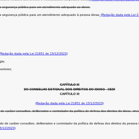
la segurança pública para um atendimento adequado ao idoso;
ela segurança pública para um atendimento adequado à pessoa idosa;
(Redação dada pela Lei 2
(Redação dada pela Lei 21851 de 15/12/2023)
gia;
periores;
CAPÍTULO III
DO CONSELHO ESTADUAL DOS DIREITOS DO IDOSO - CEDI
CAPÍTULO III
(Redação dada pela Lei 21851 de 15/12/2023)
de caráter consultivo, deliberativo e controlador da política de defesa dos direitos do idoso, vi
o de caráter consultivo, deliberativo e controlador da política de defesa dos direitos da pessoa
5/12/2023)