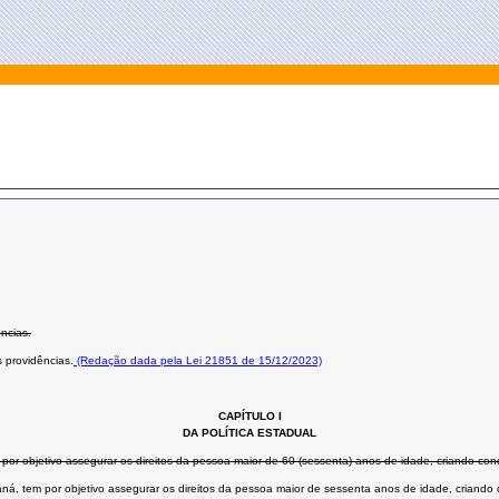
ências.
 providências.
(Redação dada pela Lei 21851 de 15/12/2023)
CAPÍTULO I
DA POLÍTICA ESTADUAL
 por objetivo assegurar os direitos da pessoa maior de 60 (sessenta) anos de idade, criando con
ná, tem por objetivo assegurar os direitos da pessoa maior de sessenta anos de idade, criando