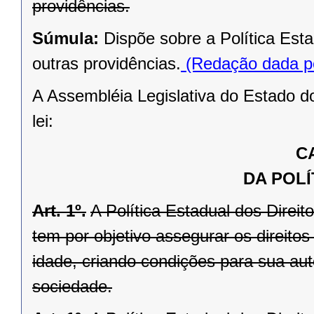
providências.
Súmula:
Dispõe sobre a Política Est
outras providências.
(Redação dada pe
A Assembléia Legislativa do Estado d
lei:
C
DA POLÍ
Art. 1º.
A Política Estadual dos Direi
tem por objetivo assegurar os direito
idade, criando condições para sua aut
sociedade.