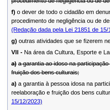
procedimento de negligência ou de des
f)
o dever de todo o cidadão em denu
procedimento de negligência ou de des
(Redação dada pela Lei 21851 de 15/
g)
outras atividades que se fizerem n
VII -
Na área da Cultura, Esporte e La
a)
a garantia ao idoso na participaçã
fruição dos bens culturais;
a)
a garantia à pessoa idosa na parti
reelaboração e fruição dos bens cultur
15/12/2023)