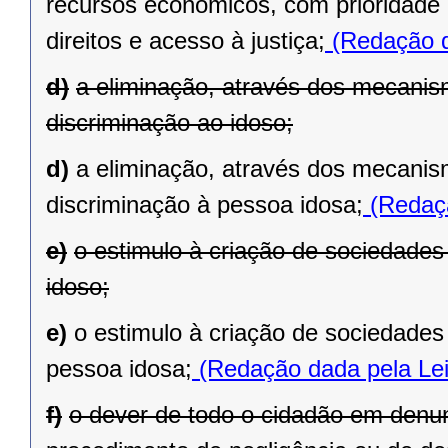
recursos econômicos, com prioridade e
direitos e acesso à justiça;
(Redação d
d)
a eliminação, através dos mecanism
discriminação ao idoso;
d)
a eliminação, através dos mecanism
discriminação à pessoa idosa;
(Redaçã
e)
o estimulo à criação de sociedades 
idoso;
e)
o estimulo à criação de sociedades 
pessoa idosa;
(Redação dada pela Lei
f)
o dever de todo o cidadão em denu