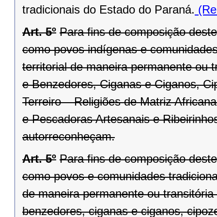
tradicionais do Estado do Paraná.
(Re
Art. 5º
Para fins de composição dest
como povos indígenas e comunidades 
territorial de maneira permanente ou 
e Benzedores, Ciganas e Ciganos, Ci
Terreiro – Religiões de Matriz African
e Pescadoras Artesanais e Ribeirinhos
autorreconheçam.
Art. 5º
Para fins de composição dest
como povos e comunidades tradicionai
de maneira permanente ou transitória
benzedores, ciganas e ciganos, cipoze