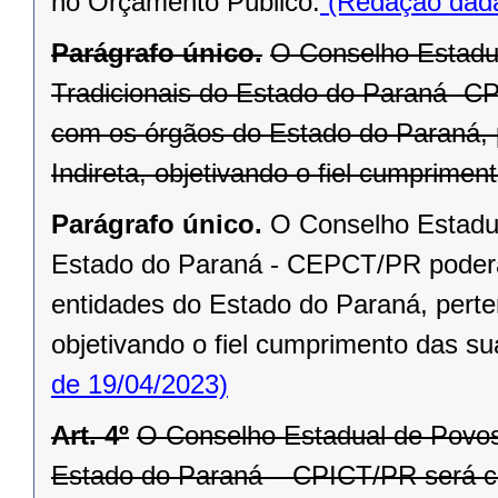
no Orçamento Público.
(Redação dada
Parágrafo único.
O Conselho Estadu
Tradicionais do Estado do Paraná- CP
com os órgãos do Estado do Paraná, 
Indireta, objetivando o fiel cumprimen
Parágrafo único.
O Conselho Estadu
Estado do Paraná - CEPCT/PR poderá 
entidades do Estado do Paraná, perten
objetivando o fiel cumprimento das su
de 19/04/2023)
Art. 4º
O Conselho Estadual de Povos
Estado do Paraná – CPICT/PR será co