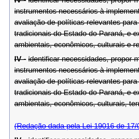
instrumentos necessários à impleme
avaliação de políticas relevantes pa
tradicionais do Estado do Paraná, e exe
ambientais, econômicos, culturais e re
IV -
identificar necessidades, propor 
instrumentos necessários à impleme
avaliação de políticas relevantes pa
tradicionais do Estado do Paraná, e exe
ambientais, econômicos, culturais, terri
(Redação dada pela Lei 19016 de 17/