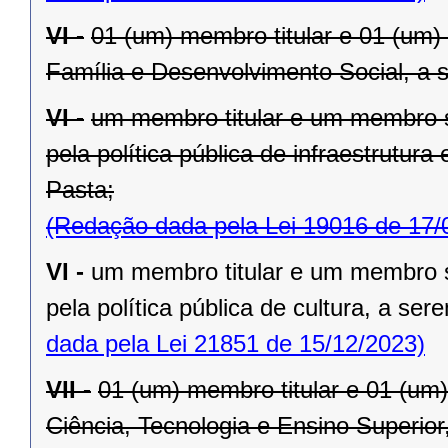
VI -
01 (um) membro titular e 01 (um)
Família e Desenvolvimento Social, a s
VI -
um membro titular e um membro s
pela política pública de infraestrutura 
Pasta;
(Redação dada pela Lei 19016 de 17/
VI -
um membro titular e um membro s
pela política pública de cultura, a ser
dada pela Lei 21851 de 15/12/2023)
VII -
01 (um) membro titular e 01 (um
Ciência, Tecnologia e Ensino Superior,