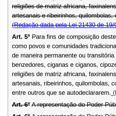
religiões de matriz africana, faxinale
artesanais e ribeirinhos, quilombolas
(Redação dada pela Lei 21430 de 19/
Art. 5º
Para fins de composição dest
como povos e comunidades tradicionai
de maneira permanente ou transitória
benzedores, ciganas e ciganos, cipoze
religiões de matriz africana, faxinale
artesanais, ribeirinhos, quilombolas, 
entre outros que se autodeclararem.
(
Art. 6º
A representação do Poder Públ