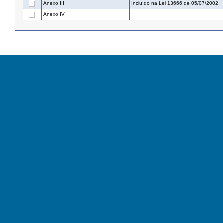
Anexo III
Incluído na Lei 13666 de 05/07/2002
Anexo IV