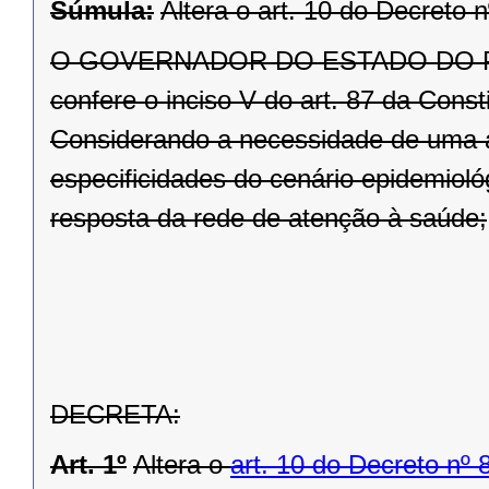
Súmula:
Altera o art. 10 do Decreto 
O GOVERNADOR DO ESTADO DO PARAN
confere o inciso V do art. 87 da Const
Considerando a necessidade de uma a
especificidades do cenário epidemiol
resposta da rede de atenção à saúde;
DECRETA:
Art. 1º
Altera o
art. 10 do Decreto nº 