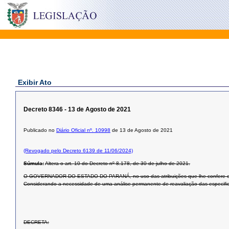
Exibir Ato
Decreto 8346 - 13 de Agosto de 2021
Publicado no
Diário Oficial nº. 10998
de 13 de Agosto de 2021
(Revogado pelo Decreto 6139 de 11/06/2024)
Súmula:
Altera o art. 10 do Decreto nº 8.178, de 30 de julho de 2021.
O GOVERNADOR DO ESTADO DO PARANÁ, no uso das atribuições que lhe confere o inc
Considerando a necessidade de uma análise permanente de reavaliação das especifi
DECRETA: