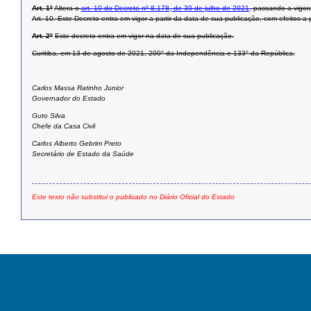
Art. 1º
Altera o
art. 10 do Decreto nº 8.178, de 30 de julho de 2021,
passando a vigora
Art. 10. Este Decreto entra em vigor a partir da data de sua publicação, com efeitos a
Art. 2º
Este decreto entra em vigor na data de sua publicação.
Curitiba, em 13 de agosto de 2021, 200° da Independência e 133° da República.
Carlos Massa Ratinho Junior
Governador do Estado
Guto Silva
Chefe da Casa Civil
Carlos Alberto Gebrim Preto
Secretário de Estado da Saúde
Este texto não substitui o publicado no Diário Oficial do Estado