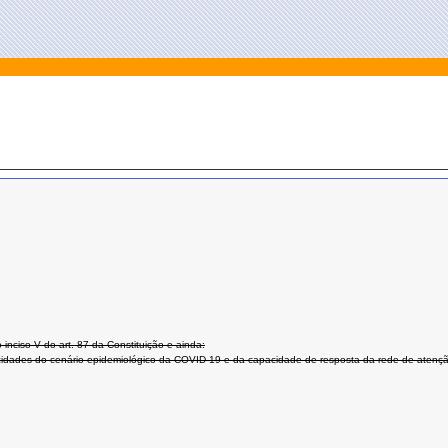
iso V do art. 87 da Constituição e ainda:
cidades do cenário epidemiológico da COVID-19 e da capacidade de resposta da rede de atenç