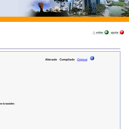
|
voltar
ajuda
Alterado
Compilado
Original
ão à saúde;